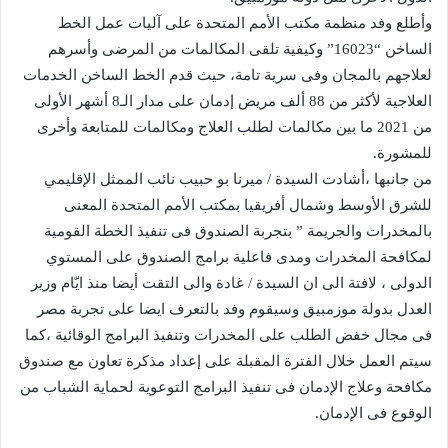
وأطلع وفد منظمة مكتب الأمم المتحدة على آليات عمل الخط
الساخن “16023” وكيفية تلقى المكالمات من المرضى وأسرهم
لعلاجهم بالمجان وفى سرية تامة، حيث قدم الخط الساخن الخدمات
العلاجية لأكثر من 88 ألف مريض إدمان على مدار الـ8 أشهر الأولى
من 2021 ما بين مكالمات لطلب العلاج ومكالمات للمتابعة وأخرى
للمشورة‪.‬
من جانبها ،أشادت السيدة / ميرنا بو حبيب نائب الممثل الإقليمي
للشرق الأوسط وشمال أفريقيا بمكتب الأمم المتحدة المعنى
بالمخدرات والجريمة‪ ” ‬بتجربة الصندوق فى تنفيذ الخطة القومية
لمكافحة المخدرات ومدى فاعلية برامج الصندوق على المستوي
الدولى ، لافتة الى ان السيدة / غادة والى التقت أيضا منذ ايّام وزير
العدل بدولة موزمبيق وسيقوم وفد بالتعرف ايضا على تجربة مصر
فى مجال خفض الطلب على المخدرات وتنفيذ البرامج الوقائية ،كما
سيتم العمل خلال الفترة المقبلة على إعداد مذكرة تعاون مع صندوق
مكافحة وعلاج الإدمان فى تنفيذ البرامج التوعوية لحماية الشباب من
الوقوع فى الإدمان.