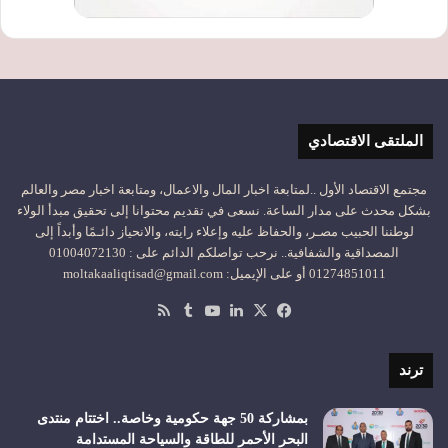
الملتقى الاقتصادي
مجتمع الاقتصاد الأول ..لمتابعة اخبار المال والاعمال، ومتابعة اخبار مصر والعالم
بشكل محدث على مدار الساعة. نسعى في تقديم محتوانا إلى تحقيق مبدأ الولاء
لوطننا الحبيب مصـر، والحفاظ عليه وإعلاء رايته، والانحياز دائـمًا وأبداً إلى
المصداقية والشفافية.. نرحب تواصلكم الدائم على : 01004072130
01274851011 أو على الإيميل: moltakaaliqtisad@gmail.com
‫X
فيسبوك
لينكدإن
‫YouTube
ملخص
الموقع
RSS
ترند
بمشاركة 50 جهة حكومية وخاصة.. اختتام منتدى
البحر الأحمر للطاقة والسياحة المستدامة