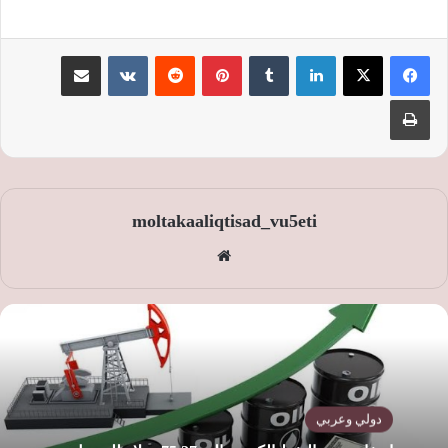
لينكدإن
‏Tumblr
بينتيريست
‏Reddit
‏VKontakte
مشاركة عبر البريد
طباعة
moltakaaliqtisad_vu5eti
موق
ع
الوي
ب
دولي وعربي