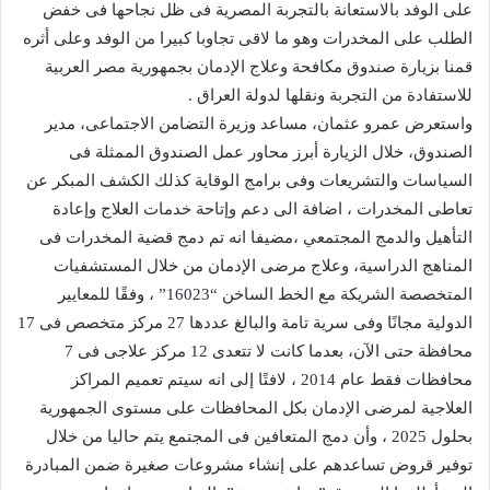
على الوفد بالاستعانة بالتجربة المصرية فى ظل نجاحها فى خفض
الطلب على المخدرات وهو ما لاقى تجاوبا كبيرا من الوفد وعلى أثره
قمنا بزيارة صندوق مكافحة وعلاج الإدمان بجمهورية مصر العربية
للاستفادة من التجربة ونقلها لدولة العراق .
واستعرض عمرو عثمان، مساعد وزيرة التضامن الاجتماعى، مدير
الصندوق، خلال الزيارة أبرز محاور عمل الصندوق الممثلة فى
السياسات والتشريعات وفى برامج الوقاية كذلك الكشف المبكر عن
تعاطى المخدرات ، اضافة الى دعم وإتاحة خدمات العلاج وإعادة
التأهيل والدمج المجتمعي ،مضيفا انه تم دمج قضية المخدرات فى
المناهج الدراسية، وعلاج مرضى الإدمان من خلال المستشفيات
المتخصصة الشريكة مع الخط الساخن “16023” ، وفقًا للمعايير
الدولية مجانًا وفى سرية تامة والبالغ عددها 27 مركز متخصص فى 17
محافظة حتى الآن، بعدما كانت لا تتعدى 12 مركز علاجى فى 7
محافظات فقط عام 2014 ، لافتًا إلى انه سيتم تعميم المراكز
العلاجية لمرضى الإدمان بكل المحافظات على مستوى الجمهورية
بحلول 2025 ، وأن دمج المتعافين فى المجتمع يتم حاليا من خلال
توفير قروض تساعدهم على إنشاء مشروعات صغيرة ضمن المبادرة