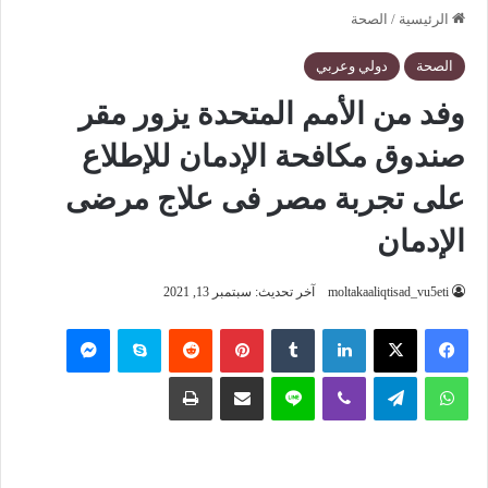
الرئيسية
/
الصحة
الصحة
دولي وعربي
وفد من الأمم المتحدة يزور مقر
صندوق مكافحة الإدمان للإطلاع
على تجربة مصر فى علاج مرضى
الإدمان
moltakaaliqtisad_vu5eti
آخر تحديث: سبتمبر 13, 2021
فيسبوك
‫X
لينكدإن
‏Tumblr
بينتيريست
‏Reddit
سكايب
ماسنجر
واتساب
تيلقرام
ڤايبر
لاين
مشاركة عبر البريد
طباعة