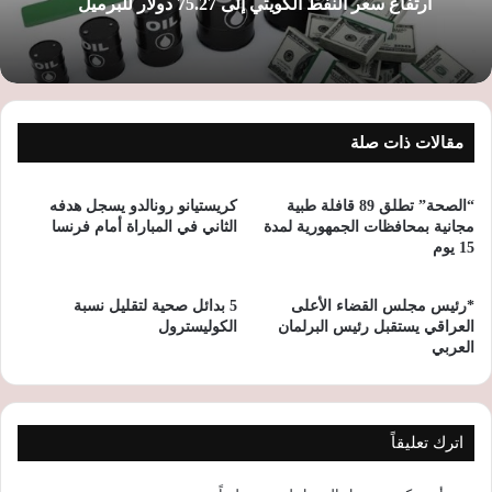
ارتفاع سعر النفط الكويتي إلى 75.27 دولار للبرميل
مقالات ذات صلة
“الصحة” تطلق 89 قافلة طبية
كريستيانو رونالدو يسجل هدفه
مجانية بمحافظات الجمهورية لمدة
الثاني في المباراة أمام ‎فرنسا
15 يوم
*رئيس مجلس القضاء الأعلى
5 بدائل صحية لتقليل نسبة
العراقي يستقبل رئيس البرلمان
الكوليسترول
العربي
اترك تعليقاً