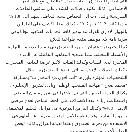
التى أطلقها الصندوق ” بداية جديدة ” بالتعاون مع بنك ناصر
الاجتماعى، كذلك تكثيف حملات الكشف على سائقي الحافلات
المدرسية والتى أدت الى انخفاض نسبه التعاطى بينهم الى ‪1.8 ‬ %
بعدما كانت 12% عام 2017 ، كذلك أيضا الكشف على العاملين
بالجهاز الإدارى للدولة مع توفير كافة الخدمات العلاجية مجانا وفى
سرية تامة لأى موظف يتقدم طواعية للعلاج .
كما استعرض ” عثمان‪” ‬ جهود الصندوق فى تنفيذ العديد من البرامج
والأنشطة المختلفة منها تصحيح المفاهيم الخاطئة عن المواد
المخدرة لدى الشباب وكذلك الفئات الأكثر عرضة لتعاطي المخدرات
، كذلك الحملات الإعلامية، التى ينفذها الصندوق من خلال
الشخصيات المؤثرة وأبرزها “أنت أقوى من المخدرات” بمشاركة
“محمد صلاح ” مهاجم المنتخب الوطنى ونادى ليفربول الإنجليزى،
وكذلك الحملة الاخيرة التى تم إطلاقها فى شهر رمضان الماضي
واستطاعت زيادة عدد الاتصالات على الخط الساخن لعلاج مرضى
الإدمان 400% وكذلك البرامج التوعوية فى مراحل التعليم المختلفة،
، وهو ما أشاد به وفد منظمة الأمم المتحدة معربًين عن أملهم فى
الاستفادة من تجربة الصندوق ونقلها لدولة العراق وكذلك لبعض
الدول الأخرى مثل دولة موزمبيق.