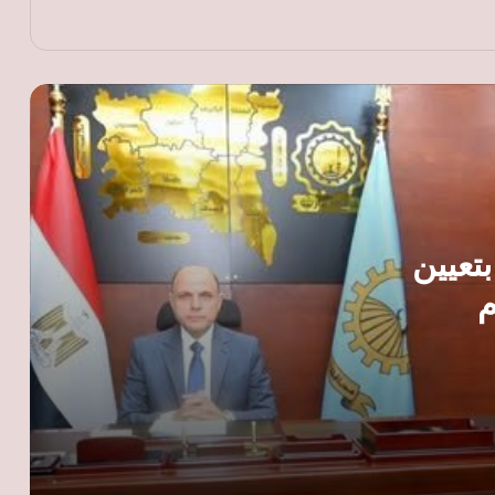
رئيس شعبة المخابز ينتقد تسعير الخبز
السياحي: القرار لم يُناقش معنا
«السويدي إليكتريك» تنشئ مجمعًا صناعيًا
جديدًا بالفيوم لإنتاج المكونات الكهربائية
وضفائر السيارات
قبل موسم المولد النبوي.. توقعات بزيادة
أسعار الحلوى رغم انخفاض السكر واستمرار
تعيين
ضغوط الإنتاج
م
وزير الاستثمار: طروحات الشركات الكبرى
مفتاح إنهاء هيمنة 3 شركات على المؤشر
الرئيسي للبورصة
الكهرباء: تكلفة إنتاج الكيلووات 8.77 جنيه
والدولة تتحمل الجزء الأكبر من دعم الشرائح
الأولى