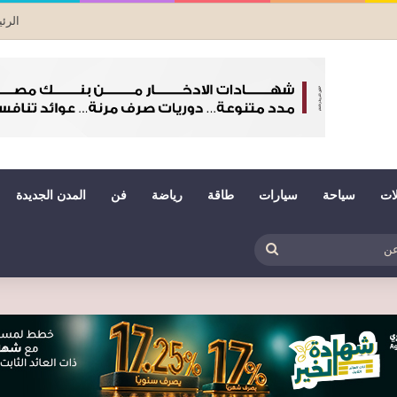
الرئ
لات
سياحة
سيارات
طاقة
رياضة
فن
المدن الجديدة
بي
ظلم
بحث
عن