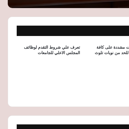
الأمين العام لجامعة الدول العربية يبحث مع
وزير التخطيط تعزيز التعاون في ملفات
التنمية المستدامة
وزارة النقل تحذر من العبور العشوائي
للطريق الدائري وتدعو لاستخدام كباري
وأنفاق محطات الأتوبيس الترددي
ءات مشددة على كافة
تعرف علي شروط التقدم لوظائف
للحد من نوبات تلوث
المجلس الاعلي للجامعات
«القابضة للمياه» تنفي زيادة أسعار شرائح
مياه الشرب وتؤكد استمرار العمل بالتعريفة
الحالية