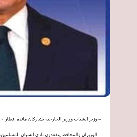
– وزير الشباب ووزير الخارجية يشاركان مائدة إفطار ٣٠٠٠ صائم من أبناء محافظة أسيوط
– الوزيران والمحافظ يتفقدون نادي الشبان المسلمين.. 