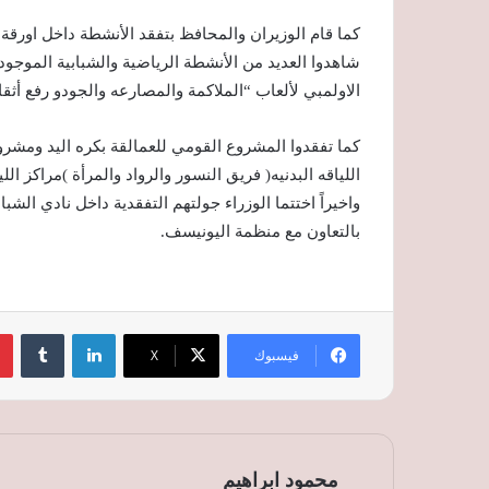
كما قام الوزيران والمحافظ بتفقد الأنشطة داخل اورق
شاهدوا العديد من الأنشطة الرياضية والشبابية الموجو
الاولمبي لألعاب “الملاكمة والمصارعه والجودو رفع أثقال و
كما تفقدوا المشروع القومي للعمالقة بكره اليد ومشر
اللياقه البدنيه( فريق النسور والرواد والمرأة )مراكز 
واخيراً اختتما الوزراء جولتهم التفقدية داخل نادي الش
بالتعاون مع منظمة اليونيسف.
لينكدإن
‏Tumblr
فيسبوك
‫X
محمود ابراهيم