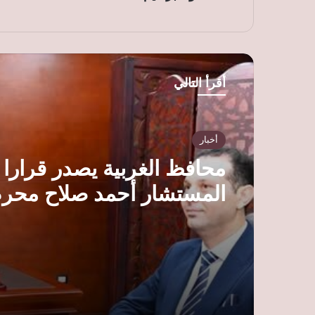
أقرأ التالي
أخبار
محافظ الغربية يصدر قرارا ب
المستشار أحمد صلاح محر
مستشارا قانونيا للمحافظة