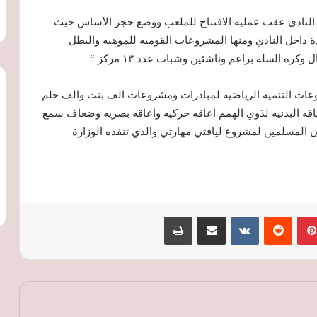
ة النادي عقب عمليه الافتتاح للملعب ووضع حجر الأساس حيث
دة داخل النادي ومنها المشروعات القوميه للموهبه والبطل
كره السلة براعم وناشئين وشباب عدد ١٣ مركز “
وعات التنميه الرياضية لمبادرات ومشروعات الف بنت والف حلم
اللياقه البدنيه لذوي الهمم اعاقه حركيه واعاقه بصريه وضعاف سمع
بان المسلمين لمشروع لياقتي مهارتي والذي تنفذه الوزارة
محافظ الغربية يصدر قرارا بتعيين المستشار
بينتيريست
‏Reddit
‏VKontakte
مشاركة عبر البريد
طباعة
أحمد صلاح محرم مستشارا قانونيا للمحافظة
النقل تطلق تحذيرات جديدة لركاب
القطارات: لا تعبروا المزلقانات المغلقة ولا
تصعدوا أثناء الحركة