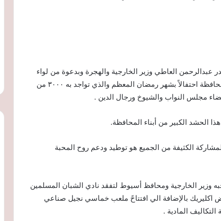
 عبدالرحمن العاطي وزير الخارجية والهجرة وبدعوة من لواء
دكتور هشام ابو النصر الاحتفال السنوي الذي تقيمه المحافظة احتفالاً بشهر رمضان المعظم والذي تواجد به ٣٠٠٠ من
اء مجلس النواب والشيوخ ورجال الدين .
ا الحشد الكبير من أبناء المحافظة.
مشاركة الكثيفة من الجميع هو توطيد ودعم روح المحبة
حبه وزير الخارجية ومحافظ أسيوط لتفقد نادي الشبان المسلمين
 اكليريك بالإضافة الي افتتاحً ملعب خماسي نجيل صناعي
التكاليف المادية .