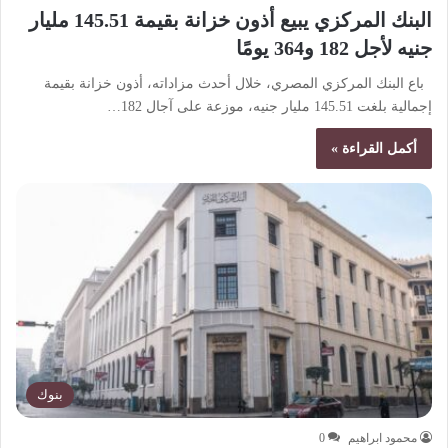
البنك المركزي يبيع أذون خزانة بقيمة 145.51 مليار
جنيه لأجل 182 و364 يومًا
باع البنك المركزي المصري، خلال أحدث مزاداته، أذون خزانة بقيمة
إجمالية بلغت 145.51 مليار جنيه، موزعة على آجال 182…
أكمل القراءة »
بنوك
محمود ابراهيم
0