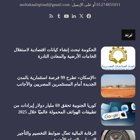
01274851011 أو على الإيميل: moltakaaliqtisad@gmail.com
‫X
فيسبوك
لينكدإن
‫YouTube
ملخص
الموقع
RSS
ترند
الحكومة تبحث إنشاء كيانات اقتصادية لاستغلال
الخامات الأرضية والمعادن النادرة
«الإسكان» تطرح 99 فرصة استثمارية بالمدن
الجديدة أمام المستثمرين المصريين والأجانب
كوريا الجنوبية تحقق 69 مليار دولار إيرادات من
تطبيقات الهواتف المحمولة عالميًا خلال 2025
الرقابة المالية تعدّل ضوابط التخصيم والتأجير
التمويلي بالعملة الأجنبية