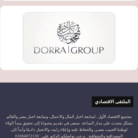
الملتقى الاقتصادي
مجتمع الاقتصاد الأول ..لمتابعة اخبار المال والاعمال، ومتابعة اخبار مصر والعالم
بشكل محدث على مدار الساعة. نسعى في تقديم محتوانا إلى تحقيق مبدأ الولاء
لوطننا الحبيب مصـر، والحفاظ عليه وإعلاء رايته، والانحياز دائـمًا وأبداً إلى
المصداقية والشفافية.. نرحب تواصلكم الدائم على : 01004072130