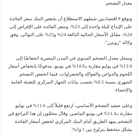
معدل التضخم.
وتوقع 8 اقتصاديين شملهم الاستطلاع أن يخفض البنك سعر الفائدة
على الإيداع لليلة واحدة إلى 23%، وسعر الفائدة على الإقراض إلى
24%، مقابل الأسعار الحالية البالغة 24% و25% على التوالي، وفق
وكالة “رويترز”.
وسجل معدل التضخم السنوي في المدن المصرية انخفاضًا إلى
13.9% في يوليو مقارنة بـ14.9% في يونيو، مدفوعًا بانخفاض أسعار
اللحوم والدواجن والفواكه والخضراوات، فيما انخفض التضخم
الشهري بنسبة 0.5% بحسب بيانات الجهاز المركزي للتعبئة العامة
والإحصاء.
وعلى صعيد التضخم الأساسي، ارتفع قليلاً إلى 11.6% في يوليو
مقارنة بـ11.4% في يونيو الماضي. وقال محللون إن هذا التراجع في
التضخم يمهد الطريق أمام البنك المركزي لخفض أسعار الفائدة
بشكل متحفظ يتراوح بين 1 و2%.