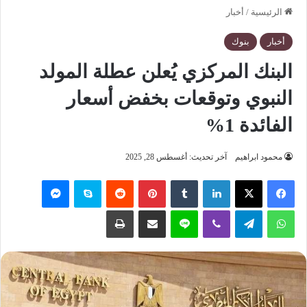
الرئيسية
/
أخبار
أخبار
بنوك
البنك المركزي يُعلن عطلة المولد
النبوي وتوقعات بخفض أسعار
الفائدة 1%
محمود ابراهيم
آخر تحديث: أغسطس 28, 2025
فيسبوك
‫X
لينكدإن
‏Tumblr
بينتيريست
‏Reddit
سكايب
ماسنجر
واتساب
تيلقرام
ڤايبر
لاين
مشاركة عبر البريد
طباعة