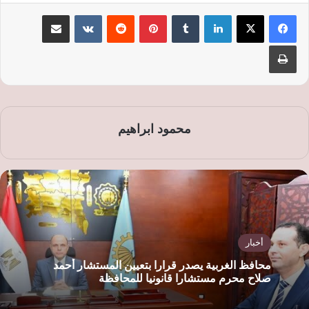
لينكدإن
‏Tumblr
بينتيريست
‏Reddit
‏VKontakte
مشاركة عبر البريد
طباعة
محمود ابراهيم
أخبار
محافظ الغربية يصدر قرارا بتعيين المستشار أحمد
صلاح محرم مستشارا قانونيا للمحافظة