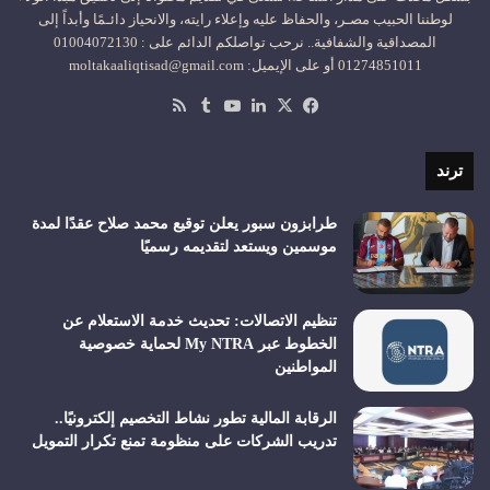
لوطننا الحبيب مصـر، والحفاظ عليه وإعلاء رايته، والانحياز دائـمًا وأبداً إلى
المصداقية والشفافية.. نرحب تواصلكم الدائم على : 01004072130
01274851011 أو على الإيميل: moltakaaliqtisad@gmail.com
‫X
فيسبوك
لينكدإن
‫YouTube
ملخص
الموقع
RSS
ترند
طرابزون سبور يعلن توقيع محمد صلاح عقدًا لمدة
موسمين ويستعد لتقديمه رسميًا
تنظيم الاتصالات: تحديث خدمة الاستعلام عن
الخطوط عبر My NTRA لحماية خصوصية
المواطنين
الرقابة المالية تطور نشاط التخصيم إلكترونيًا..
تدريب الشركات على منظومة تمنع تكرار التمويل