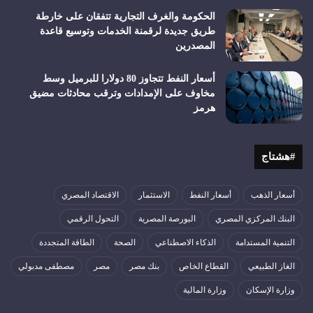
الحكومة والغرف التجارية تتفقان على خارطة
طريق جديدة لرقمنة الخدمات وتوسيع قاعدة
المصدرين
أسعار النفط تتجاوز 80 دولارا للبرميل وسط
مخاوف على الإمدادات وترقب محادثات مضيق
هرمز
#هشتاج
أسعار الذهب
أسعار النفط
الاستثمار
الاقتصاد المصري
البنك المركزي المصري
البورصة المصرية
التحول الرقمي
التنمية المستدامة
الذكاء الاصطناعي
الصحة
الطاقة المتجددة
الغاز الطبيعي
القطاع الخاص
بنك مصر
مصر
مصطفى مدبولي
وزارة الإسكان
وزارة المالية