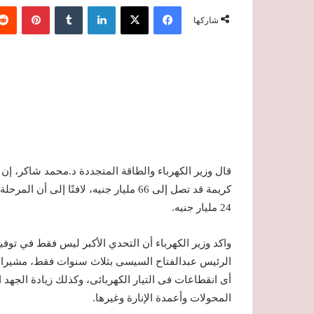
فيسبوك
‫X
لينكدإن
‏Tumblr
بينتيريست
شاركها
قال وزير الكهرباء والطاقة المتجددة د.محمد شاكر، إن 
24 مليار جنيه.
واكد وزير الكهرباء أن التحدي الأكبر ليس فقط في توف
الرئيس عبدالفتاح السيسى بثلاث سنوات فقط، مشيرا إل
أى انقطاعات فى التيار الكهربائى، وكذلك زيادة الجهد 
المحولات وأعمدة الإنارة وغيرها.