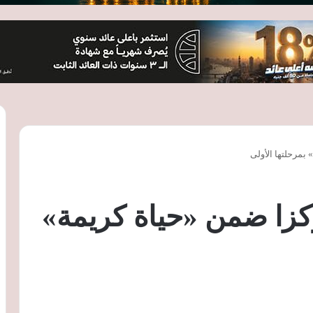
: تطوير 51 مركزا ضمن «حياة كريمة»