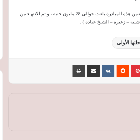
ومحافظة المنيا تكلفة تطوير القرى التابعة للمحافظة ضمن هذه المبادرة بلغت حوالى 28 مليون جنيه ، و تم الانتهاء من
يبه – زعبره – الشيخ عباده ) .
بينتيريست
‏Reddit
‏VKontakte
مشاركة عبر البريد
طباعة
البترول: تكثيف أعمال البحث والاستكشاف
لزيادة إنتاج الغاز الطبيعي وتأمين احتياجات
السوق
الكهرباء: تشغيل 2200 ميجاوات من
مشروعات الطاقة المتجددة لدعم الشبكة
القومية
وزير البترول: لا تأثير لحادث دمياط على
إمدادات الغاز ونعتمد على مصادر متنوعة
لتأمين الاحتياجات