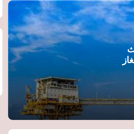
أسعار النفط تقفز بأكثر من 6% مع تصاعد
التوترات في الشرق الأوسط وتهديدات
لإمدادات الطاقة
أسعار النفط تقفز لأعلى مستوى في 6
ث
أسابيع مع تصاعد التوترات بالشرق الأوسط
وتهديدات الحوثيين للملاحة
غاز
أسامة كمال: أسعار النفط مرشحة للارتفاع
السوق
مع الشتاء إذا استمرت التوترات
الجيوسياسية
الطاقة الشمسية خيار المستقبل.. كيف
تساعد المنازل على خفض فاتورة الكهرباء
ودعم الطاقة النظيفة؟
مع ارتفاع درجات الحرارة.. كيف تخفض
استهلاك الكهرباء وتحافظ على استقرار
الشبكة دون زيادة الفاتورة؟