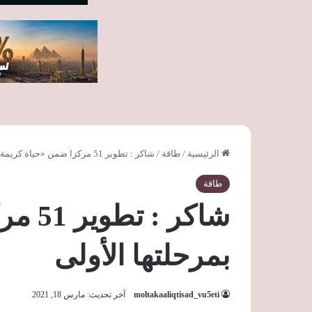
الرئيسية
/
طاقة
/
شاكر : تطوير 51 مركزا ضمن «حياة كريمة» بمرحلتها الأولى
طاقة
شاكر 
بمرحلتها الأولى
moltakaaliqtisad_vu5eti
آخر تحديث: مارس 18, 2021