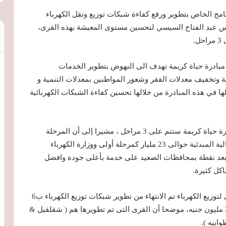
نامج الخاص بتطوير ورفع كفاءة شبكات توزيع ونقل الكهرباء
لرئيس عبد الفتاح السيسي لتحسين مستوى المعيشة بهذه القرى،
 مبادرة حياة كريمة تهدف الى النهوض بتطوير الخدمات
ة وتخفيف معدلات الفقر وشعور المواطنين بمعدلات التنمية و
لها في هذه المبادرة من خلالها تحسين كفاءة الشبكات الكهربائية
وأكد أن تطوير شبكات الكهرباء ب150 مركز ضمن مبادرة حياة كريمة ستتم على 3 مراحل ، مشيرا إلى أن المرحلة
الأولى والتى تضم حوالى 50 مركز ستبلغ التكلفة الإجمالية المبدئية حوالى 23 مليار كمرحلة أولى ووزارة الكهرباء
بعد نقطة بمحافظات الصعيد على خدمة بأعلى جودة وافضل
كل كثيرة.
ويذكر أن محافظة أسيوط التابعة لشركة مصر الوسطى لتوزيع الكهرباء تم الانتهاء من تطوير شبكات توزيع الكهرباء ب6
قرى من الاكثر فقرا ضمن مبادرة حياة كريمة بتكلفة 21 مليون جنيه، موضحا أن القرى التى تم تطويرها هم ( شقلقيل &
وابيه ).