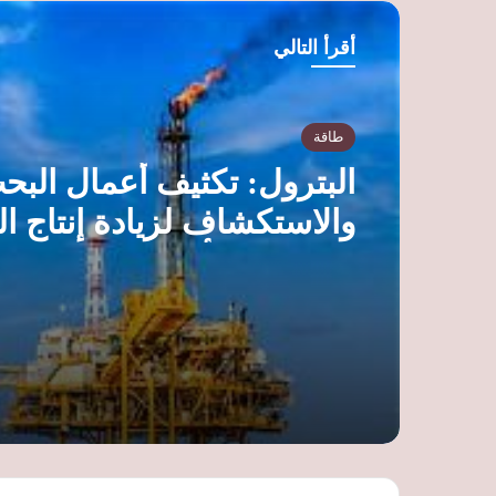
أقرأ التالي
طاقة
البترول: تكثيف أعمال البح
والاستكشاف لزيادة إنتاج ال
الطبيعي وتأمين احتياجات 