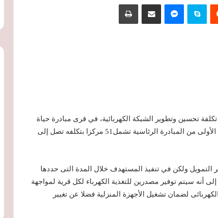
‏Reddit
سكايب
ماسنجر
مشاركة عبر البريد
طباعة
تكلفة تحسين وتطوير الشبكة الكهربائية، في قرى مبادرة حياة
كريمة قد تصل إلى 66 مليار جنيه، لافتًا إلى أن المرحلة الأولى من المبادرة الرئاسية تشمل51 مركزا بتكلفه تصل إلى
ير التمويل ولكن في تنفيذ المستهدف خلال المدة التى حددها
ى أنه سيتم توفير مصدرين للتغذية الكهرباء لكل قرية لمواجهة
الكهربائى لضمان تشغيل الأجهزة المنزلية فضلا عن تغيير