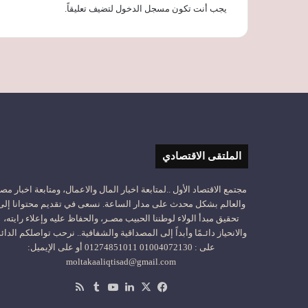
يجب أنت تكون
مسجل الدخول
لتضيف تعليقاً.
الملتقى الاقتصادي
مجتمع الاقتصاد الأول ..لمتابعة اخبار المال والاعمال، ومتابعة اخبار مص
والعالم بشكل محدث على مدار الساعة. نسعى في تقديم محتوانا إلى
تحقيق مبدأ الولاء لوطننا الحبيب مصـر، والحفاظ عليه وإعلاء رايته،
والانحياز دائـمًا وأبداً إلى المصداقية والشفافية.. نرحب تواصلكم الدائ
على : 01004072130 01274851011 أو على الإيميل:
moltakaaliqtisad@gmail.com
‫X
فيسبوك
لينكدإن
‫YouTube
ملخص
الموقع