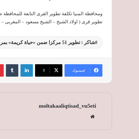
تطوير قرى ( اولاد الشيخ – الشيخ مسعود – المغربى – ش
شاكر : تطوير 51 مركزا ضمن «حياة كريمة» بمرحلتها الأولى
لينكدإن
‏Tumblr
فيسبوك
‫X
moltakaaliqtisad_vu5eti
موق
ع
الوي
ب