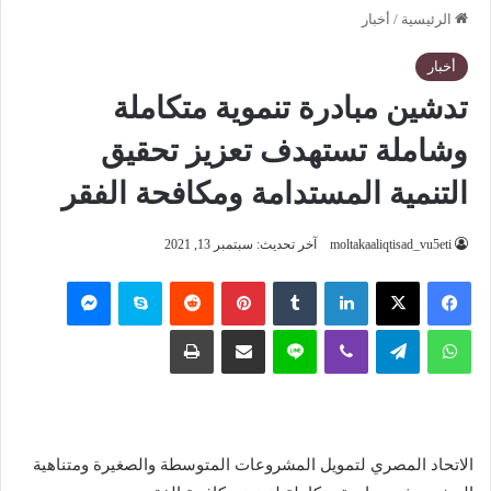
الرئيسية
/
أخبار
أخبار
تدشين مبادرة تنموية متكاملة
وشاملة تستهدف تعزيز تحقيق
التنمية المستدامة ومكافحة الفقر
moltakaaliqtisad_vu5eti
آخر تحديث: سبتمبر 13, 2021
فيسبوك
‫X
لينكدإن
‏Tumblr
بينتيريست
‏Reddit
سكايب
ماسنجر
واتساب
تيلقرام
ڤايبر
لاين
مشاركة عبر البريد
طباعة
الاتحاد المصري لتمويل المشروعات المتوسطة والصغيرة ومتناهية