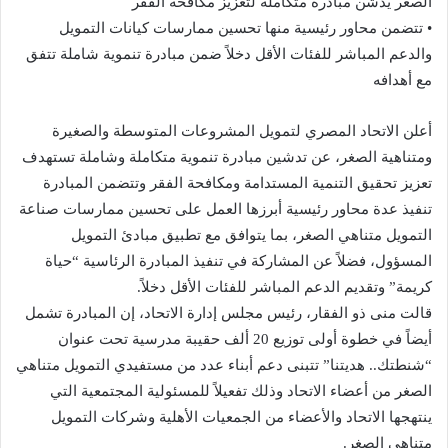
الصغر يدشن مبادرة متكاملة لتعزيز مكافحة الفقر
• تتضمن محاور رئيسية منها تحسين ممارسات كيانات التمويل
والدعم المباشر للفئات الأقل دخلاً ضمن مبادرة تنموية شاملة تتفق
مع أهدافه
أعلن الاتحاد المصري لتمويل المشروعات المتوسطة والصغيرة
ومتناهية الصغر، عن تدشين مبادرة تنموية متكاملة وشاملة تستهدف
تعزيز تحقيق التنمية المستدامة ومكافحة الفقر وتتضمن المبادرة
تنفيذ عدة محاور رئيسية أبرزها العمل على تحسين ممارسات صناعة
التمويل متناهي الصغر، بما يتوافق مع تطبيق مبادئ التمويل
المسؤول، فضلاً عن المشاركة في تنفيذ المبادرة الرئاسية “حياة
كريمة” وتقديم الدعم المباشر للفئات الأقل دخلاً.
قالت منى ذو الفقار، رئيس مجلس إدارة الاتحاد، إن المبادرة تشمل
أيضاً في خطوة أولى توزيع 20 ألف حقيبة مدرسية تحت عنوان
“شنطتك.. هديتنا” تتبنى دعم أبناء عدد من مستفيدي التمويل متناهي
الصغر من أعضاء الاتحاد وذلك تفعيلاً للمسئولية المجتمعية التي
ينتهجها الاتحاد والأعضاء من الجمعيات الأهلية وشركات التمويل
متناهي الصغر.