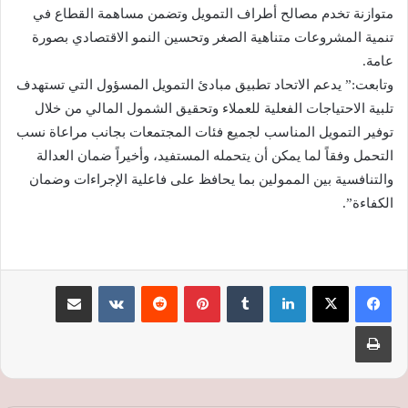
متوازنة تخدم مصالح أطراف التمويل وتضمن مساهمة القطاع في
تنمية المشروعات متناهية الصغر وتحسين النمو الاقتصادي بصورة
عامة.
وتابعت:” يدعم الاتحاد تطبيق مبادئ التمويل المسؤول التي تستهدف
تلبية الاحتياجات الفعلية للعملاء وتحقيق الشمول المالي من خلال
توفير التمويل المناسب لجميع فئات المجتمعات بجانب مراعاة نسب
التحمل وفقاً لما يمكن أن يتحمله المستفيد، وأخيراً ضمان العدالة
والتنافسية بين الممولين بما يحافظ على فاعلية الإجراءات وضمان
الكفاءة”.
لينكدإن
‏Tumblr
بينتيريست
‏Reddit
‏VKontakte
مشاركة عبر البريد
طباعة