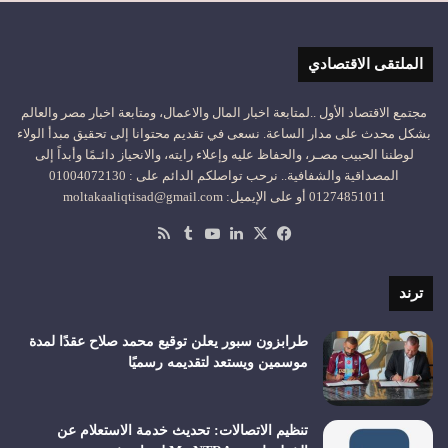
الملتقى الاقتصادي
مجتمع الاقتصاد الأول ..لمتابعة اخبار المال والاعمال، ومتابعة اخبار مصر والعالم
بشكل محدث على مدار الساعة. نسعى في تقديم محتوانا إلى تحقيق مبدأ الولاء
لوطننا الحبيب مصـر، والحفاظ عليه وإعلاء رايته، والانحياز دائـمًا وأبداً إلى
المصداقية والشفافية.. نرحب تواصلكم الدائم على : 01004072130
01274851011 أو على الإيميل: moltakaaliqtisad@gmail.com
‫X
فيسبوك
لينكدإن
‫YouTube
ملخص
الموقع
RSS
ترند
طرابزون سبور يعلن توقيع محمد صلاح عقدًا لمدة
موسمين ويستعد لتقديمه رسميًا
تنظيم الاتصالات: تحديث خدمة الاستعلام عن