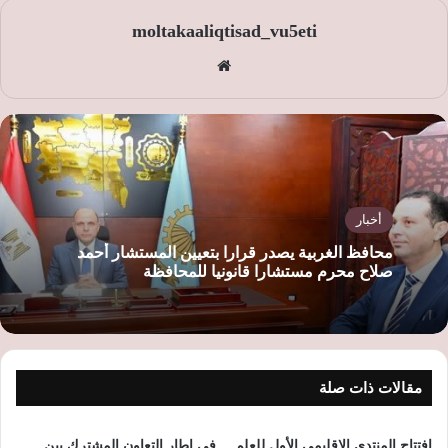
moltakaaliqtisad_vu5eti
موق
ع
الوي
ب
أخبار
محافظ الغربية يصدر قرارا بتعيين المستشار أحمد
صلاح محرم مستشارا قانونيا للمحافظة
مقالات ذات صلة
افتتاح المنتدى الإقليمي الأول للعلم
في إطار التعاون المشترك بين