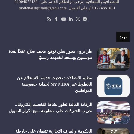
المصداقية والشفافية.. نرحب تواصلكم الدائم على : 01004072130
01274851011 أو على الإيميل: moltakaaliqtisad@gmail.com
‫X
فيسبوك
لينكدإن
‫YouTube
ملخص
الموقع
RSS
ترند
طرابزون سبور يعلن توقيع محمد صلاح عقدًا لمدة
موسمين ويستعد لتقديمه رسميًا
تنظيم الاتصالات: تحديث خدمة الاستعلام عن
الخطوط عبر My NTRA لحماية خصوصية
المواطنين
الرقابة المالية تطور نشاط التخصيم إلكترونيًا..
تدريب الشركات على منظومة تمنع تكرار التمويل
الحكومة والغرف التجارية تتفقان على خارطة