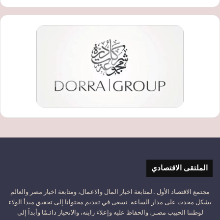
الملتقى الاقتصادي
مجتمع الاقتصاد الأول ..لمتابعة اخبار المال والاعمال، ومتابعة اخبار مصر والعالم
بشكل محدث على مدار الساعة. نسعى في تقديم محتوانا إلى تحقيق مبدأ الولاء
لوطننا الحبيب مصـر، والحفاظ عليه وإعلاء رايته، والانحياز دائـمًا وأبداً إلى