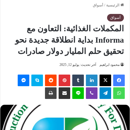
الرئيسية
/
أسواق
أسواق
المكملات الغذائية: التعاون مع
Informa بداية انطلاقة جديدة نحو
تحقيق حلم المليار دولار صادرات
محمود ابراهيم
آخر تحديث: يوليو 12, 2025
فيسبوك
‫X
لينكدإن
‏Tumblr
بينتيريست
‏Reddit
سكايب
ماسنجر
واتساب
تيلقرام
ڤايبر
لاين
مشاركة عبر البريد
طباعة