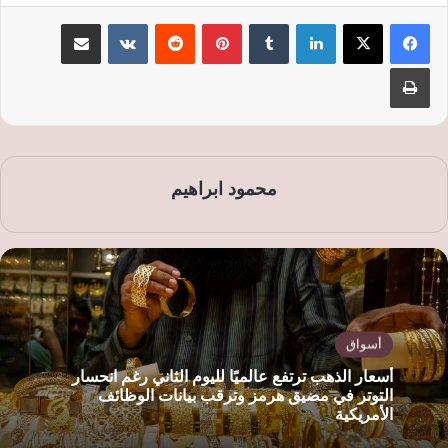
لينكدإن
‏Tumblr
بينتيريست
‏Reddit
‏VKontakte
مشاركة عبر البريد
طباعة
محمود ابراهيم
أسواق
أسعار الذهب ترتفع عالميًا لليوم الثاني رغم انحسار
التوتر في مضيق هرمز وترقب بيانات الوظائف
الأمريكية