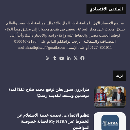
الملتقى الاقتصادي
مجتمع الاقتصاد الأول ..لمتابعة اخبار المال والاعمال، ومتابعة اخبار مصر والعالم
بشكل محدث على مدار الساعة. نسعى في تقديم محتوانا إلى تحقيق مبدأ الولاء
لوطننا الحبيب مصـر، والحفاظ عليه وإعلاء رايته، والانحياز دائـمًا وأبداً إلى
المصداقية والشفافية.. نرحب تواصلكم الدائم على : 01004072130
01274851011 أو على الإيميل: moltakaaliqtisad@gmail.com
‫X
فيسبوك
لينكدإن
‫YouTube
ملخص
الموقع
RSS
ترند
طرابزون سبور يعلن توقيع محمد صلاح عقدًا لمدة
موسمين ويستعد لتقديمه رسميًا
تنظيم الاتصالات: تحديث خدمة الاستعلام عن
الخطوط عبر My NTRA لحماية خصوصية
المواطنين