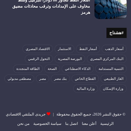
أسعار النفط تتجاوز 80 دولارا للبرميل وسط
مخاوف على الإمدادات وترقب محادثات مضيق
هرمز
#هشتاج
أسعار الذهب
أسعار النفط
الاستثمار
الاقتصاد المصري
البنك المركزي المصري
البورصة المصرية
التحول الرقمي
التنمية المستدامة
الذكاء الاصطناعي
الصحة
الطاقة المتجددة
الغاز الطبيعي
القطاع الخاص
بنك مصر
مصر
مصطفى مدبولي
وزارة الإسكان
وزارة المالية
© حقوق النشر 2026، جميع الحقوق محفوظة |
جريدى الملتقي الاقتصادي
الرئيسية
أعلن معنا
اتصل بنا
سياسة الخصوصية
من نحن