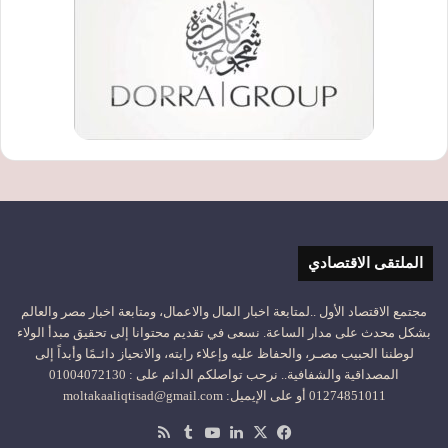
الملتقى الاقتصادي
مجتمع الاقتصاد الأول ..لمتابعة اخبار المال والاعمال، ومتابعة اخبار مصر والعالم
بشكل محدث على مدار الساعة. نسعى في تقديم محتوانا إلى تحقيق مبدأ الولاء
لوطننا الحبيب مصـر، والحفاظ عليه وإعلاء رايته، والانحياز دائـمًا وأبداً إلى
المصداقية والشفافية.. نرحب تواصلكم الدائم على : 01004072130
01274851011 أو على الإيميل: moltakaaliqtisad@gmail.com
‫X
فيسبوك
لينكدإن
‫YouTube
ملخص