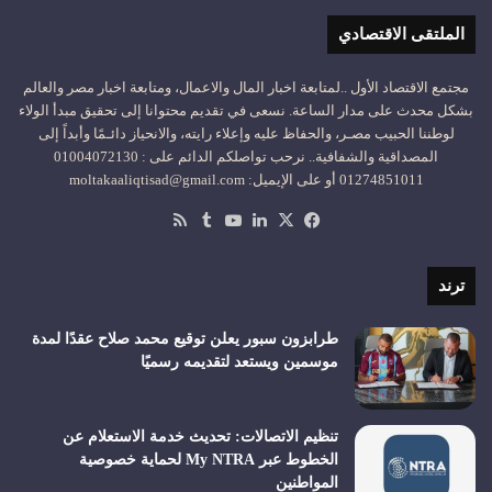
الملتقى الاقتصادي
مجتمع الاقتصاد الأول ..لمتابعة اخبار المال والاعمال، ومتابعة اخبار مصر والعالم
بشكل محدث على مدار الساعة. نسعى في تقديم محتوانا إلى تحقيق مبدأ الولاء
لوطننا الحبيب مصـر، والحفاظ عليه وإعلاء رايته، والانحياز دائـمًا وأبداً إلى
المصداقية والشفافية.. نرحب تواصلكم الدائم على : 01004072130
01274851011 أو على الإيميل: moltakaaliqtisad@gmail.com
‫X
فيسبوك
لينكدإن
‫YouTube
ملخص
الموقع
RSS
ترند
طرابزون سبور يعلن توقيع محمد صلاح عقدًا لمدة
موسمين ويستعد لتقديمه رسميًا
تنظيم الاتصالات: تحديث خدمة الاستعلام عن
الخطوط عبر My NTRA لحماية خصوصية
المواطنين