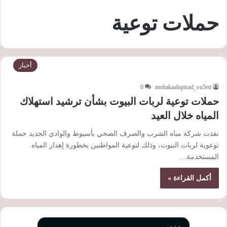
حملات توعية
أخبار
0
moltakaaliqtisad_vu5eti
حملات توعية لربات البيوت بشأن ترشيد استهلاك
المياه خلال العيد
نفذت شركة مياه الشرب والصرف الصحي بأسيوط والوادي الجديد حملة
توعوية لربات البيوت، وذلك لتوعية المواطنين بخطورة إهدار المياه
المستخدمة…
أكمل القراءة »