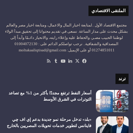
الملتقى الاقتصادي
مجتمع الاقتصاد الأول ..لمتابعة اخبار المال والاعمال، ومتابعة اخبار مصر والعالم
بشكل محدث على مدار الساعة. نسعى في تقديم محتوانا إلى تحقيق مبدأ الولاء
لوطننا الحبيب مصـر، والحفاظ عليه وإعلاء رايته، والانحياز دائـمًا وأبداً إلى
المصداقية والشفافية.. نرحب تواصلكم الدائم على : 01004072130
01274851011 أو على الإيميل: moltakaaliqtisad@gmail.com
‫X
فيسبوك
لينكدإن
‫YouTube
ملخص
الموقع
RSS
ترند
أسعار النفط ترتفع مجددًا بأكثر من 1% مع تصاعد
التوترات في الشرق الأوسط
«بلد» تدخل مرحلة نمو جديدة بدعم إي اف چي
فاينانس لتطوير خدمات تحويلات المصريين بالخارج