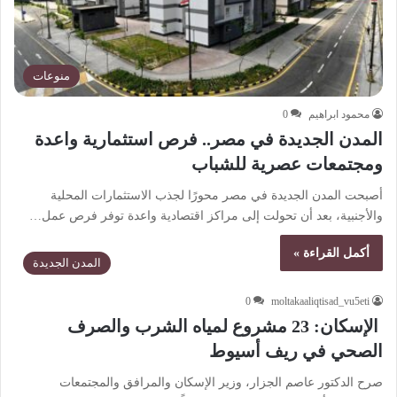
منوعات
محمود ابراهيم
0
المدن الجديدة في مصر.. فرص استثمارية واعدة
ومجتمعات عصرية للشباب
أصبحت المدن الجديدة في مصر محورًا لجذب الاستثمارات المحلية
والأجنبية، بعد أن تحولت إلى مراكز اقتصادية واعدة توفر فرص عمل…
أكمل القراءة »
المدن الجديدة
0
moltakaaliqtisad_vu5eti
الإسكان: 23 مشروع لمياه الشرب والصرف
الصحي في ريف أسيوط
صرح الدكتور عاصم الجزار، وزير الإسكان والمرافق والمجتمعات