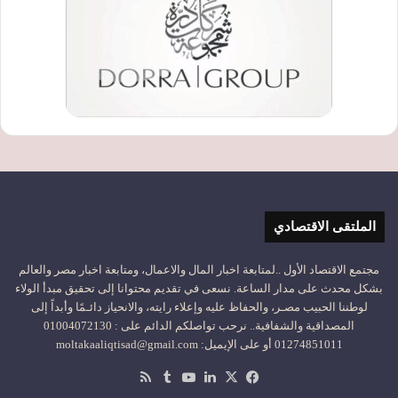
الملتقى الاقتصادي
مجتمع الاقتصاد الأول ..لمتابعة اخبار المال والاعمال، ومتابعة اخبار مصر والعالم
بشكل محدث على مدار الساعة. نسعى في تقديم محتوانا إلى تحقيق مبدأ الولاء
لوطننا الحبيب مصـر، والحفاظ عليه وإعلاء رايته، والانحياز دائـمًا وأبداً إلى
المصداقية والشفافية.. نرحب تواصلكم الدائم على : 01004072130
01274851011 أو على الإيميل: moltakaaliqtisad@gmail.com
‫X
فيسبوك
لينكدإن
‫YouTube
ملخص