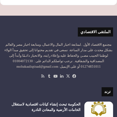
الملتقى الاقتصادي
مجتمع الاقتصاد الأول ..لمتابعة اخبار المال والاعمال، ومتابعة اخبار مصر والعالم
بشكل محدث على مدار الساعة. نسعى في تقديم محتوانا إلى تحقيق مبدأ الولاء
لوطننا الحبيب مصـر، والحفاظ عليه وإعلاء رايته، والانحياز دائـمًا وأبداً إلى
المصداقية والشفافية.. نرحب تواصلكم الدائم على : 01004072130
01274851011 أو على الإيميل: moltakaaliqtisad@gmail.com
‫X
فيسبوك
لينكدإن
‫YouTube
ملخص
الموقع
RSS
ترند
الحكومة تبحث إنشاء كيانات اقتصادية لاستغلال
الخامات الأرضية والمعادن النادرة