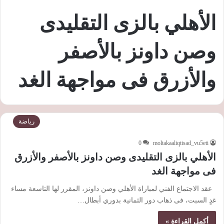
الأهلي بالزى التقليدى
وصن داونز بالأصفر
والأزرق فى مواجهة الغد
رياضة
0
moltakaaliqtisad_vu5eti
الأهلي بالزى التقليدى وصن داونز بالأصفر والأزرق
فى مواجهة الغد
عقد الاجتماع الفني لمباراة الأهلي وصن داونز، المقرر لها التاسعة مساء
غدٍ السبت، فى ذهاب دور ‏الثمانية بدوري أبطال…
أكمل القراءة »