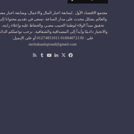
مجتمع الاقتصاد الأول ..لمتابعة اخبار المال والاعمال، ومتابعة اخبار مص
والعالم بشكل محدث على مدار الساعة. نسعى في تقديم محتوانا إلى
تحقيق مبدأ الولاء لوطننا الحبيب مصـر، والحفاظ عليه وإعلاء رايته،
والانحياز دائـمًا وأبداً إلى المصداقية والشفافية.. نرحب تواصلكم الدائ
على : 01004072130 01274851011 أو على الإيميل:
moltakaaliqtisad@gmail.com
‫X
فيسبوك
لينكدإن
‫YouTube
ملخص
الموقع
RSS