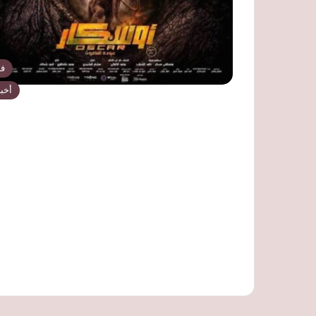
ف
أخبا