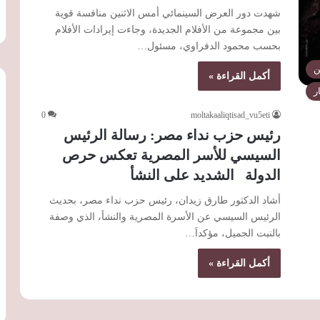
شهدت دور العرض السينمائي أمس الاثنين منافسة قوية
بين مجموعة من الأفلام الجديدة، وجاءت إيرادات الأفلام
بحسب محمود الدفراوي، مسئول…
ن
أكمل القراءة »
ر
0
moltakaaliqtisad_vu5eti
رئيس حزب نداء مصر: رسالة الرئيس
السيسي للأسر المصرية تعكس حرص
الدولة الشديد على النشأ
أشاد الدكتور طارق زيدان، رئيس حزب نداء مصر، بحديث
الرئيس السيسي عن الأسرة المصرية والنشأ، الذي وصفة
بالنبت الجميل، مؤكداَ…
أكمل القراءة »