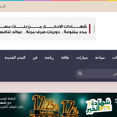
الرئ
لات
سياحة
سيارات
طاقة
رياضة
فن
المدن الجديدة
بي
ظلم
بحث
عن