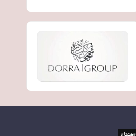
#هشتاج