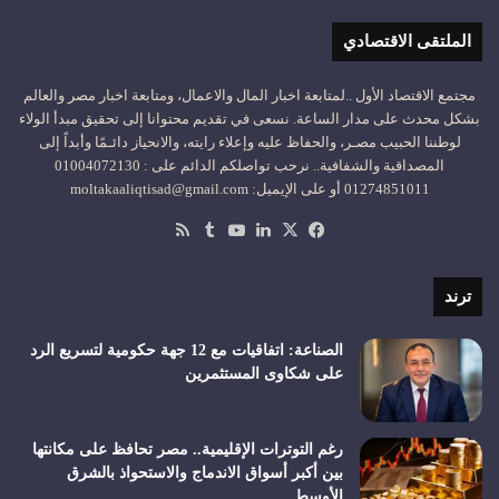
الملتقى الاقتصادي
مجتمع الاقتصاد الأول ..لمتابعة اخبار المال والاعمال، ومتابعة اخبار مصر والعالم
بشكل محدث على مدار الساعة. نسعى في تقديم محتوانا إلى تحقيق مبدأ الولاء
لوطننا الحبيب مصـر، والحفاظ عليه وإعلاء رايته، والانحياز دائـمًا وأبداً إلى
المصداقية والشفافية.. نرحب تواصلكم الدائم على : 01004072130
01274851011 أو على الإيميل: moltakaaliqtisad@gmail.com
‫X
فيسبوك
لينكدإن
‫YouTube
ملخص
الموقع
RSS
ترند
الصناعة: اتفاقيات مع 12 جهة حكومية لتسريع الرد
على شكاوى المستثمرين
رغم التوترات الإقليمية.. مصر تحافظ على مكانتها
بين أكبر أسواق الاندماج والاستحواذ بالشرق
الأوسط