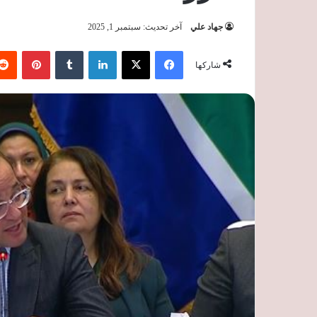
جهاد علي
آخر تحديث: سبتمبر 1, 2025
فيسبوك
‫X
لينكدإن
‏Tumblr
بينتيريست
شاركها