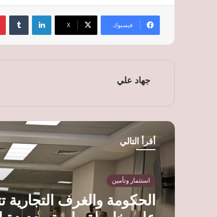
لينكدإن
‏Tumblr
فيسبوك
‫X
جهاد علي
أقرأ التالي
استثمار وتأمين
الحكومة والغرف التجارية ت