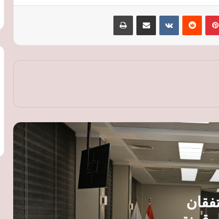
الحكومة والغرف التجارية تتفقان على
بينتيريست
‏Reddit
‏VKontakte
مشاركة عبر البريد
طباعة
خارطة طريق جديدة لرقمنة الخدمات
وتوسيع قاعدة المصدرين
البريكس يفتح آفاقًا جديدة للصناعة
المصرية.. تعاون مع البرازيل في الوقود
الحيوي والصين في التكنولوجيا المتقدمة
محافظ الغربية يصدر قرارا بتعيين المستشار
أحمد صلاح محرم مستشارا قانونيا للمحافظة
النقل تطلق تحذيرات جديدة لركاب
القطارات: لا تعبروا المزلقانات المغلقة ولا
تصعدوا أثناء الحركة
محمد فريد: توطين اختبارات الجودة وفر 29
تفقان
مليون دولار وعزز تنافسية الصادرات
المصرية