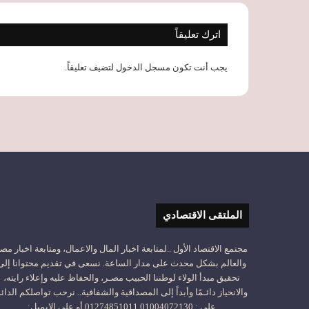
اترك تعليقاً
يجب أنت تكون
مسجل الدخول
لتضيف تعليقاً.
الملتقى الاقتصادي
مجتمع الاقتصاد الأول ..لمتابعة اخبار المال والاعمال، ومتابعة اخبار مص
والعالم بشكل محدث على مدار الساعة. نسعى في تقديم محتوانا إلى
تحقيق مبدأ الولاء لوطننا الحبيب مصـر، والحفاظ عليه وإعلاء رايته،
والانحياز دائـمًا وأبداً إلى المصداقية والشفافية.. نرحب تواصلكم الدائ
على : 01004072130 01274851011 أو على الإيميل: