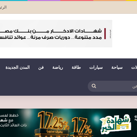
الرئ
لات
سياحة
سيارات
طاقة
رياضة
فن
المدن الجديدة
بي
ظلم
بحث
عن