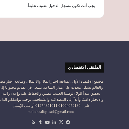
يجب أنت تكون
مسجل الدخول
لتضيف تعليقاً.
الملتقى الاقتصادي
مجتمع الاقتصاد الأول ..لمتابعة اخبار المال والاعمال، ومتابعة اخبار مص
والعالم بشكل محدث على مدار الساعة. نسعى في تقديم محتوانا إلى
تحقيق مبدأ الولاء لوطننا الحبيب مصـر، والحفاظ عليه وإعلاء رايته،
والانحياز دائـمًا وأبداً إلى المصداقية والشفافية.. نرحب تواصلكم الدائ
على : 01004072130 01274851011 أو على الإيميل:
moltakaaliqtisad@gmail.com
‫X
فيسبوك
لينكدإن
‫YouTube
ملخص