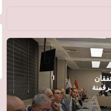
البريكس يفتح آفاقًا جديدة للصناعة
المصرية.. تعاون مع البرازيل في الوقود
الحيوي والصين في التكنولوجيا المتقدمة
محافظ الغربية يصدر قرارا بتعيين المستشار
أحمد صلاح محرم مستشارا قانونيا للمحافظة
النقل تطلق تحذيرات جديدة لركاب
القطارات: لا تعبروا المزلقانات المغلقة ولا
تصعدوا أثناء الحركة
محمد فريد: توطين اختبارات الجودة وفر 29
تفقان
مليون دولار وعزز تنافسية الصادرات
المصرية
رقمنة
رئيس شعبة المخابز ينتقد تسعير الخبز
مصدرين
السياحي: القرار لم يُناقش معنا