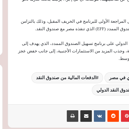
المراجعة الأولى للبرنامج في الخريف المقبل، وذلك بالتزامن
مصر مع صندوق النقد.
 الدولي على برنامج تسهيل الصندوق الممدد، الذي يهدف إلى
لية، وجذب المزيد من الاستثمارات الأجنبية، إلى جانب خفض عجز
توسط.
دي في مصر
الدفعات المالية من صندوق النقد
وق النقد الدولي
الحكومة والغرف التجارية تتفقان على
بينتيريست
‏Reddit
‏VKontakte
مشاركة عبر البريد
طباعة
خارطة طريق جديدة لرقمنة الخدمات
وتوسيع قاعدة المصدرين