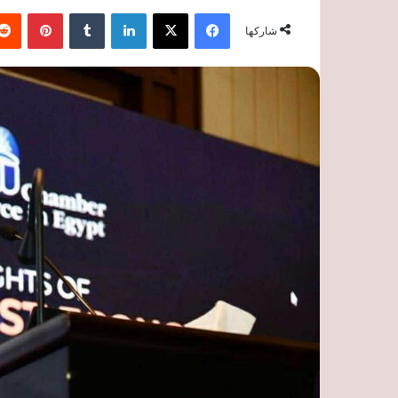
فيسبوك
‫X
لينكدإن
‏Tumblr
بينتيريست
شاركها