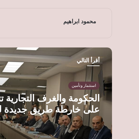
محمود ابراهيم
أقرأ التالي
استثمار وتأمين
الحكومة والغرف التجارية ت
على خارطة طريق جديدة ل
الخدمات وتوسيع قاعدة ال