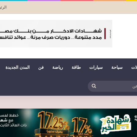
الرئ
لات
سياحة
سيارات
طاقة
رياضة
فن
المدن الجديدة
بي
ظلم
بحث
عن