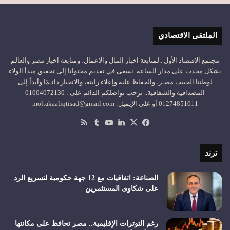
الملتقى الاقتصادي
مجتمع الاقتصاد الأول ..لمتابعة اخبار المال والاعمال، ومتابعة اخبار مصر والعالم
بشكل محدث على مدار الساعة. نسعى في تقديم محتوانا إلى تحقيق مبدأ الولاء
لوطننا الحبيب مصـر، والحفاظ عليه وإعلاء رايته، والانحياز دائـمًا وأبداً إلى
المصداقية والشفافية.. نرحب تواصلكم الدائم على : 01004072130
01274851011 أو على الإيميل: moltakaaliqtisad@gmail.com
‫X
فيسبوك
لينكدإن
‫YouTube
ملخص
الموقع
RSS
ترند
الصناعة: اتفاقيات مع 12 جهة حكومية لتسريع الرد
على شكاوى المستثمرين
رغم التوترات الإقليمية.. مصر تحافظ على مكانتها