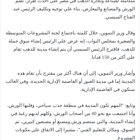
متكاملة لصناعة وتجارة الذهب في مصر على أحدث طراز، تضم
الورش والمصانع والمعارض، بناء علي توجيه وتكليف الرئيس عبد
الفتاح السيسي.
وقال وزير التموين، خلال كلمته باجتماع لجنة المشروعات المتوسطة
والصغيرة بمجلس النواب، إنه عرض علي الرئيس إنشاء سوق جملة
للذهب، فاقترح الرئيس السيسي أن يتم إنشاء مدينة للذهب تقام
علي أكثر من 150 فدانا.
وأشار وزير التموين، إلي أن هناك أكثر من مقترح بأن تقام هذه
المدينة إما في مدينة العبور أو العاصمة الإدارية الجديدة، وفي الغالب
ستكون في العاصمة الإدارية.
وتابع: “المهم تكون المدينة في منطقة جذب سياحي، وقلبها الورش،
وأنا اجتمعت مع نحو 40 من أصحاب الورش، وكلهم لديهم رغبة في
إنشاء المدينة، والتي ستضم ورش ومصنع أو مصنعين كبيرين، ثم
السوق، ومكان للتعليم الفني”، مشيرا إلى الاتفاق علي مكونات
المشروع.