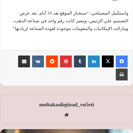
واستكمل المصيلحي: “سنختار الموقع بعد 10 أيام، بعد عرض
التصميم علي الرئيس، ومصر كانت رقم واحد في صناعة الذهب،
ومازالت الإمكانيات والمقومات موجودة لعودة الصناعة لريادتها”
لينكدإن
‏Tumblr
بينتيريست
‏Reddit
‏VKontakte
مشاركة عبر البريد
طباعة
moltakaaliqtisad_vu5eti
موق
ع
الوي