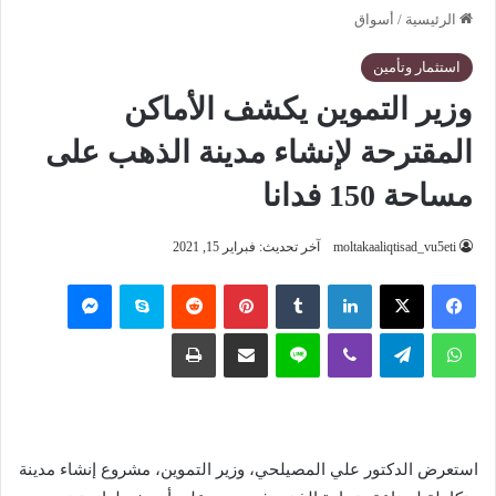
الرئيسية
/
أسواق
استثمار وتأمين
وزير التموين يكشف الأماكن
المقترحة لإنشاء مدينة الذهب على
مساحة 150 فدانا
moltakaaliqtisad_vu5eti
آخر تحديث: فبراير 15, 2021
فيسبوك
‫X
لينكدإن
‏Tumblr
بينتيريست
‏Reddit
سكايب
ماسنجر
واتساب
تيلقرام
ڤايبر
لاين
مشاركة عبر البريد
طباعة
استعرض الدكتور علي المصيلحي، وزير التموين، مشروع إنشاء مدينة