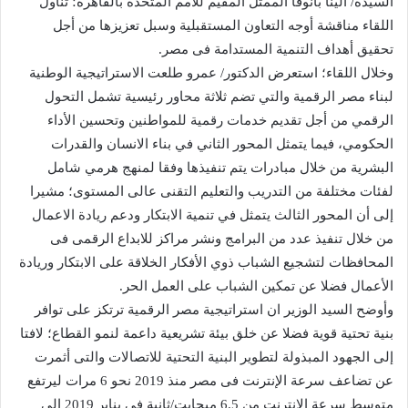
السيدة/ الينا بانوفا الممثل المقيم للأمم المتحدة بالقاهرة؛ تناول
اللقاء مناقشة أوجه التعاون المستقبلية وسبل تعزيزها من أجل
تحقيق أهداف التنمية المستدامة فى مصر.
وخلال اللقاء؛ استعرض الدكتور/ عمرو طلعت الاستراتيجية الوطنية
لبناء مصر الرقمية والتي تضم ثلاثة محاور رئيسية تشمل التحول
الرقمي من أجل تقديم خدمات رقمية للمواطنين وتحسين الأداء
الحكومي، فيما يتمثل المحور الثاني في بناء الانسان والقدرات
البشرية من خلال مبادرات يتم تنفيذها وفقا لمنهج هرمي شامل
لفئات مختلفة من التدريب والتعليم التقنى عالى المستوى؛ مشيرا
إلى أن المحور الثالث يتمثل في تنمية الابتكار ودعم ريادة الاعمال
من خلال تنفيذ عدد من البرامج ونشر مراكز للابداع الرقمى فى
المحافظات لتشجيع الشباب ذوي الأفكار الخلاقة على الابتكار وريادة
الأعمال فضلا عن تمكين الشباب على العمل الحر.
وأوضح السيد الوزير ان استراتيجية مصر الرقمية ترتكز على توافر
بنية تحتية قوية فضلا عن خلق بيئة تشريعية داعمة لنمو القطاع؛ لافتا
إلى الجهود المبذولة لتطوير البنية التحتية للاتصالات والتى أثمرت
عن تضاعف سرعة الإنترنت فى مصر منذ 2019 نحو 6 مرات ليرتفع
متوسط سرعة الانترنت من 6.5 ميجابت/ثانية فى يناير 2019 إلى