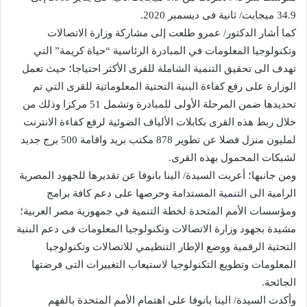
34.9 ميجابت/ ثانية فى ديسمبر 2020.
كما أشار الدكتور/ عمرو طلعت إلى مشاركة وزارة الاتصالات
وتكنولوجيا المعلومات في المبادرة الرئاسية “حياة كريمة” التي
تهدف الى تحقيق التنمية الشاملة للقرى الأكثر احتياجا؛ حيث تعمل
الوزارة على رفع كفاءة البنية التحتية المعلوماتية للقرى التي تم
تحديدها ضمن المرحلة الأولى للمبادرة وتشمل 51 مركزا وذلك من
خلال ربط هذه القرى بكابلات الألياف الضوئية لرفع كفاءة الانترنت
لمليون منزل فضلا عن تطوير 878 مكتب بريد واقامة 500 برج جديد
لشبكات المحمول بهذه القرى.
ومن جانبها؛ أعربت السيدة/ الينا بانوفا عن تقديرها للجهود المصرية
الرامية الى التنمية المستدامة وحرصها على دعم كافة برامج
ومؤسسات الأمم المتحدة لخطة التنمية في جمهورية مصر العربية؛
مشيدة بجهود وزارة الاتصالات وتكنولوجيا المعلومات فى دعم البنية
التحتية الرقمية ووضع الإطار التنظيمي للاتصالات وتكنولوجيا
المعلومات وتطويع التكنولوجيا لاستيعاب التغييرات التى فرضتها
الجائحة.
وأكدت السيدة/ الينا بانوفا على اهتمام الأمم المتحدة بالفهم