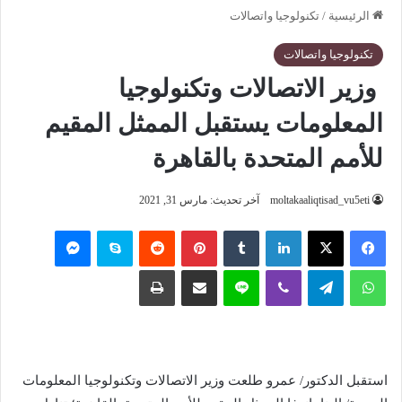
الرئيسية
/
تكنولوجيا واتصالات
تكنولوجيا واتصالات
وزير الاتصالات وتكنولوجيا
المعلومات يستقبل الممثل المقيم
للأمم المتحدة بالقاهرة
moltakaaliqtisad_vu5eti
آخر تحديث: مارس 31, 2021
فيسبوك
‫X
لينكدإن
‏Tumblr
بينتيريست
‏Reddit
سكايب
ماسنجر
واتساب
تيلقرام
ڤايبر
لاين
مشاركة عبر البريد
طباعة
استقبل الدكتور/ عمرو طلعت وزير الاتصالات وتكنولوجيا المعلومات