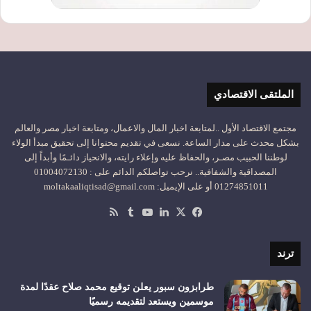
الملتقى الاقتصادي
مجتمع الاقتصاد الأول ..لمتابعة اخبار المال والاعمال، ومتابعة اخبار مصر والعالم
بشكل محدث على مدار الساعة. نسعى في تقديم محتوانا إلى تحقيق مبدأ الولاء
لوطننا الحبيب مصـر، والحفاظ عليه وإعلاء رايته، والانحياز دائـمًا وأبداً إلى
المصداقية والشفافية.. نرحب تواصلكم الدائم على : 01004072130
01274851011 أو على الإيميل: moltakaaliqtisad@gmail.com
‫X
فيسبوك
لينكدإن
‫YouTube
ملخص
الموقع
RSS
ترند
طرابزون سبور يعلن توقيع محمد صلاح عقدًا لمدة
موسمين ويستعد لتقديمه رسميًا