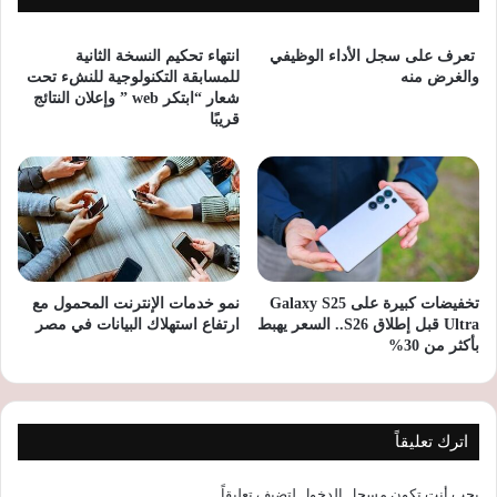
تعرف على سجل الأداء الوظيفي
انتهاء تحكيم النسخة الثانية
والغرض منه
للمسابقة التكنولوجية للنشء تحت
شعار “ابتكر web ” وإعلان النتائج
قريبًا
تخفيضات كبيرة على Galaxy S25
نمو خدمات الإنترنت المحمول مع
Ultra قبل إطلاق S26.. السعر يهبط
ارتفاع استهلاك البيانات في مصر
بأكثر من 30%
اترك تعليقاً
يجب أنت تكون
مسجل الدخول
لتضيف تعليقاً.