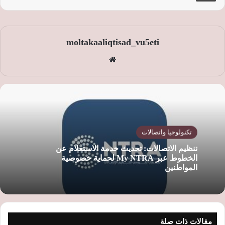
moltakaaliqtisad_vu5eti
موق
ع
الوي
ب
تكنولوجيا واتصالات
تنظيم الاتصالات: تحديث خدمة الاستعلام عن
الخطوط عبر My NTRA لحماية خصوصية
المواطنين
مقالات ذات صلة