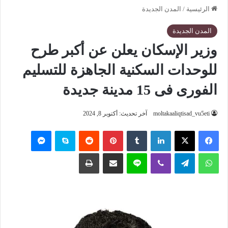
الرئيسية
/
المدن الجديدة
المدن الجديدة
وزير الإسكان يعلن عن أكبر طرح
للوحدات السكنية الجاهزة للتسليم
الفورى فى 15 مدينة جديدة
moltakaaliqtisad_vu5eti
آخر تحديث: أكتوبر 8, 2024
فيسبوك
‫X
لينكدإن
‏Tumblr
بينتيريست
‏Reddit
سكايب
ماسنجر
واتساب
تيلقرام
ڤايبر
لاين
مشاركة عبر البريد
طباعة