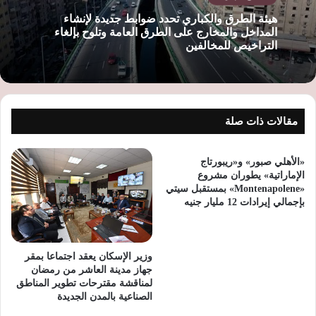
هيئة الطرق والكباري تحدد ضوابط جديدة لإنشاء
المداخل والمخارج على الطرق العامة وتلوح بإلغاء
التراخيص للمخالفين
مقالات ذات صلة
«الأهلي صبور» و«ريبورتاج
الإماراتية» يطوران مشروع
«Montenapolene» بمستقبل سيتي
بإجمالي إيرادات 12 مليار جنيه
وزير الإسكان يعقد اجتماعا بمقر
جهاز مدينة العاشر من رمضان
لمناقشة مقترحات تطوير المناطق
الصناعية بالمدن الجديدة