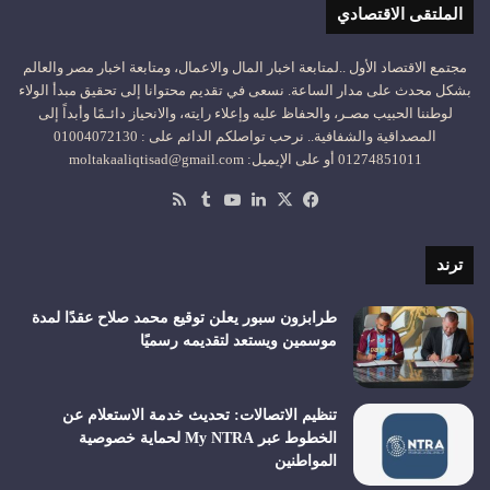
الملتقى الاقتصادي
مجتمع الاقتصاد الأول ..لمتابعة اخبار المال والاعمال، ومتابعة اخبار مصر والعالم
بشكل محدث على مدار الساعة. نسعى في تقديم محتوانا إلى تحقيق مبدأ الولاء
لوطننا الحبيب مصـر، والحفاظ عليه وإعلاء رايته، والانحياز دائـمًا وأبداً إلى
المصداقية والشفافية.. نرحب تواصلكم الدائم على : 01004072130
01274851011 أو على الإيميل: moltakaaliqtisad@gmail.com
‫X
فيسبوك
لينكدإن
‫YouTube
ملخص
الموقع
RSS
ترند
طرابزون سبور يعلن توقيع محمد صلاح عقدًا لمدة
موسمين ويستعد لتقديمه رسميًا
تنظيم الاتصالات: تحديث خدمة الاستعلام عن
الخطوط عبر My NTRA لحماية خصوصية
المواطنين