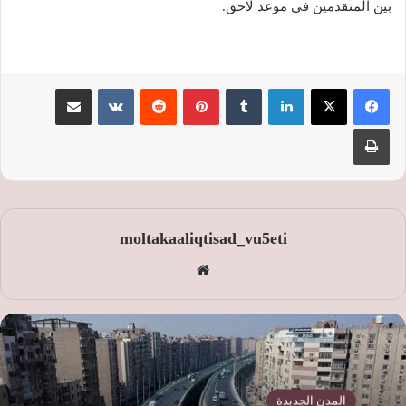
بين المتقدمين في موعد لاحق.
لينكدإن
‏Tumblr
بينتيريست
‏Reddit
‏VKontakte
مشاركة عبر البريد
طباعة
moltakaaliqtisad_vu5eti
موق
ع
الوي
ب
المدن الجديدة