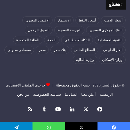
#هشتاج
أسعار الذهب
أسعار النفط
الاستثمار
الاقتصاد المصري
البنك المركزي المصري
البورصة المصرية
التحول الرقمي
التنمية المستدامة
الذكاء الاصطناعي
الصحة
الطاقة المتجددة
الغاز الطبيعي
القطاع الخاص
بنك مصر
مصر
مصطفى مدبولي
وزارة الإسكان
وزارة المالية
© حقوق النشر 2026، جميع الحقوق محفوظة |
جريدى الملتقي الاقتصادي
الرئيسية
أعلن معنا
اتصل بنا
سياسة الخصوصية
من نحن
فيسبوك
‫X
لينكدإن
‫YouTube
ملخص
الموقع