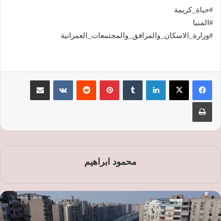
#حياة_كريمة
#المنيا
#وزارة_الاسكان_والمرافق_والمجتمعات_العمرانية
لينكدإن
‏Tumblr
بينتيريست
‏Reddit
‏VKontakte
مشاركة عبر البريد
طباعة
محمود ابراهيم