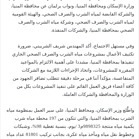
وزارة الإسكان ومحافظة المنيا، ونواب برلمان عن محافظة المنيا،
والشركة القابضة لمياه الشرب والصرف الصحي، والهيئة القومية
لمياه الشرب والصرف الصحي، وشركة مياه الشرب والصرف
الصحي بمحافظة المنيا، والشركات المنفذة.
وفي مستهل الاجتماع، أكد المهندس شريف الشربيني، ضرورة
تكثيف الأعمال بمشروعات مياه الشرب والصرف الصحي الجاري
تنفيذها بمحافظة المنيا، مشددا على أهمية الالتزام بالمواعيد
المقررة للمشروعات، واتخاذ الإجراءات اللازمة مع الشركات
المتقاعسة، مؤكداً أننا في مرحلة دقيقة تتطلب تضافر الجهود من
كافة أعضاء فريق العمل القائم على تنفيذ المشروعات بكل من
الوزارة والمحافظة والشركات العاملة.
واطَّلع وزير الإسكان، ومحافظ المنيا، على سير العمل بمنظومة مياه
الشرب بمحافظة المنيا، والتي تتكون من 197 محطة مياه شرب
بكمية مياه منتجة 9898325م3 /يوم، بنسبة تغطية 98%، وشبكات
وخطوط نقل مياه ومآخذ مياه عكرة، بجانب تركيب 81801 عداد مياه