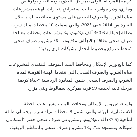
كريمة (المرحلة الأولى) بمراكز : العدوة، ومغاغة، وأبوقرقاص،
وملوي، ودير مواس، بجانب استعراض إنجازات الهيئة بمشروعات
مياه الشرب والصرف الصحى على مستوى محافظة المنيا خلال
الفترة من 2014 حتى 2025، والتي شملت 10 محطات مياه شرب
بطاقة إجمالية 360.6 ألف م3/يوم، و3 مشروعات محطات معالجة
صرف صحي بطاقة (20) ألف م3/يوم، و 36 مشروع صرف صحى
“محطات رفع وخطوط انحدار وشبكات قرى ريفية”.
كما تابع وزير الإسكان ومحافظ المنيا الموقف التنفيذي لمشروعات
مياه الشرب والصرف الصحي التي تنفذها الهيئة القومية لمياه
الشرب والصرف الصحي ضمن المبادرة الرئاسية “حياة كريمة”
مرحلة ثانية لخدمة 99 قرية بمركزي سمالوط وبني مزار.
واستعرض وزير الإسكان ومحافظ المنيا، مشروعات الخطة
الاستثمارية للهيئة، والتي تشمل 8 محطات مياه شرب بإجمالى طاقة
انتاجية (87.5) ألف م3/يوم، ومشروعي صرف صحي حضر “استكمال
شبكات ومستجدات”، و13 مشروع صرف صحى بالمناطق الريفية.