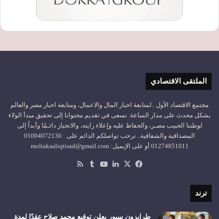
الملتقى الاقتصادي
مجتمع الاقتصاد الأول ..لمتابعة اخبار المال والاعمال، ومتابعة اخبار مصر والعالم
بشكل محدث على مدار الساعة. نسعى في تقديم محتوانا إلى تحقيق مبدأ الولاء
لوطننا الحبيب مصـر، والحفاظ عليه وإعلاء رايته، والانحياز دائـمًا وأبداً إلى
المصداقية والشفافية.. نرحب تواصلكم الدائم على : 01004072130
01274851011 أو على الإيميل: moltakaaliqtisad@gmail.com
‫X
فيسبوك
لينكدإن
‫YouTube
ملخص
الموقع
RSS
ترند
طرابزون سبور يعلن توقيع محمد صلاح عقدًا لمدة