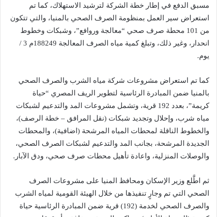
مسبق الدفع في إطار خطة الشركة لترشيد الاستهلاك، كما تم
استعراض سير العمل بمنظومة الصرف الصحي بالمنيا، والتي تتكون
من 101 محطة صرف صحي “معالجة وروافع”، وشبكات وخطوط
انحدار، وغير ذلك، وتبلغ كمية مياه الصرف المعالجة 188249م 3 /
يوم.
كما تم استعراض مشروعات شركة مياه الشرب والصرف الصحي
بالمنيا ضمن المبادرة الرئاسية لتطوير الريف المصري “حياة
كريمة”، بعدد 192 قرية، وتشمل مشروعات المد والتدعيم لشبكات
مياه شرب، وإحلال وتجديد شبكات (نقل المرافق – خطة الرصف)،
والخطوط الناقلة لمحطات المياه المرشحة (اضافية)، والمحطات
الجديدة المرشحة، بجانب المد والتدعيم لشبكات الصرف الصحي،
والوصلات المنزلية، واعادة تأهيل محطات صرف صحي، ودق الآبار.
ثم اطَّلع وزير الإسكان ومحافظ المنيا على مشروعات الصرف
الصحي التي تم وجارٍ تنفيذها من خلال الهيئة القومية لمياه الشرب
والصرف الصحي لخدمة (192) قرية ضمن المبادرة الرئاسية حياة