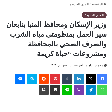
الرئيسية
/
المدن الجديدة
المدن الجديدة
وزير الإسكان ومحافظ المنيا يتابعان
سير العمل بمنظومتي مياه الشرب
والصرف الصحي بالمحافظة
ومشروعات “حياة كريمة
محمود ابراهيم
آخر تحديث: يونيو 21, 2025
فيسبوك
‫X
لينكدإن
‏Tumblr
بينتيريست
‏Reddit
سكايب
ماسنجر
واتساب
تيلقرام
ڤايبر
لاين
مشاركة عبر البريد
طباعة