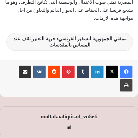
المصرية تمثل صوت الاعتدال والوسطية التي تكافح التطرف، وهو ما
يشجع فرنسا على الحفاظ على الحوار الدائم والتعاون من أجل
مواجهة هذه الأزمات.
مفتي الجمهورية للسفير الفرنسي: حرية التعبير تقف عند
المساس بالمقدسات
لينكدإن
‏Tumblr
بينتيريست
‏Reddit
‏VKontakte
مشاركة عبر البريد
طباعة
moltakaaliqtisad_vu5eti
موق
ع