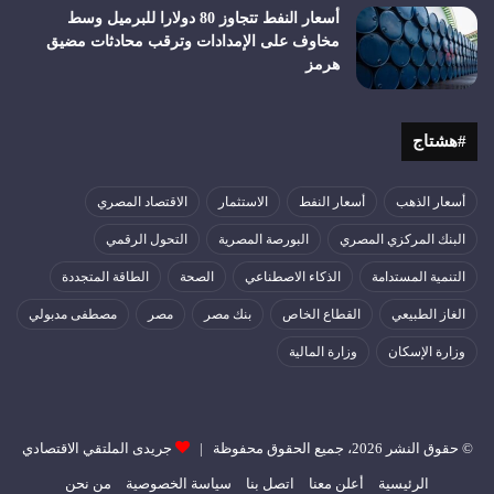
أسعار النفط تتجاوز 80 دولارا للبرميل وسط
مخاوف على الإمدادات وترقب محادثات مضيق
هرمز
#هشتاج
أسعار الذهب
أسعار النفط
الاستثمار
الاقتصاد المصري
البنك المركزي المصري
البورصة المصرية
التحول الرقمي
التنمية المستدامة
الذكاء الاصطناعي
الصحة
الطاقة المتجددة
الغاز الطبيعي
القطاع الخاص
بنك مصر
مصر
مصطفى مدبولي
وزارة الإسكان
وزارة المالية
© حقوق النشر 2026، جميع الحقوق محفوظة |
جريدى الملتقي الاقتصادي
الرئيسية
أعلن معنا
اتصل بنا
سياسة الخصوصية
من نحن