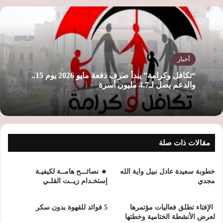
الوي
ب
أخبار
“تكافل وكرامة” يبدأ صرف دفعة مايو 2026 يوم 15..
والدعم يصل لـ4.7 مليون أسرة
مقالات ذات صلة
خطوبة سعيدة عادل نبيل واية الله
🔸️ نصائـــح هامــة لكيفيـة
مجدي
إستخـدام زيــت القلـي
الإفتاء تطلق فعاليات مؤتمرها
5 فوائد للقهوة بدون سكر
لعرض الأنشطة الختامية وخطتها