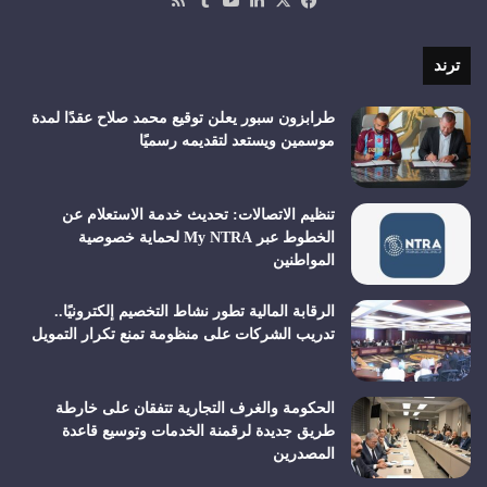
‫X
فيسبوك
لينكدإن
‫YouTube
ملخص
الموقع
RSS
ترند
طرابزون سبور يعلن توقيع محمد صلاح عقدًا لمدة
موسمين ويستعد لتقديمه رسميًا
تنظيم الاتصالات: تحديث خدمة الاستعلام عن
الخطوط عبر My NTRA لحماية خصوصية
المواطنين
الرقابة المالية تطور نشاط التخصيم إلكترونيًا..
تدريب الشركات على منظومة تمنع تكرار التمويل
الحكومة والغرف التجارية تتفقان على خارطة
طريق جديدة لرقمنة الخدمات وتوسيع قاعدة
المصدرين