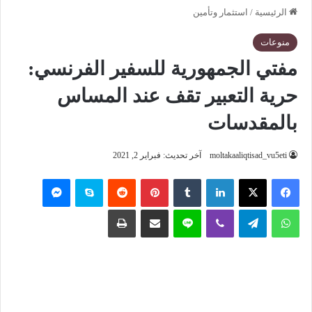
الرئيسية
/
استثمار وتأمين
منوعات
مفتي الجمهورية للسفير الفرنسي:
حرية التعبير تقف عند المساس
بالمقدسات
moltakaaliqtisad_vu5eti
آخر تحديث: فبراير 2, 2021
فيسبوك
‫X
لينكدإن
‏Tumblr
بينتيريست
‏Reddit
سكايب
ماسنجر
واتساب
تيلقرام
ڤايبر
لاين
مشاركة عبر البريد
طباعة