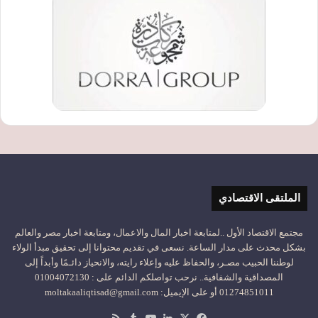
الملتقى الاقتصادي
مجتمع الاقتصاد الأول ..لمتابعة اخبار المال والاعمال، ومتابعة اخبار مصر والعالم
بشكل محدث على مدار الساعة. نسعى في تقديم محتوانا إلى تحقيق مبدأ الولاء
لوطننا الحبيب مصـر، والحفاظ عليه وإعلاء رايته، والانحياز دائـمًا وأبداً إلى
المصداقية والشفافية.. نرحب تواصلكم الدائم على : 01004072130
01274851011 أو على الإيميل: moltakaaliqtisad@gmail.com