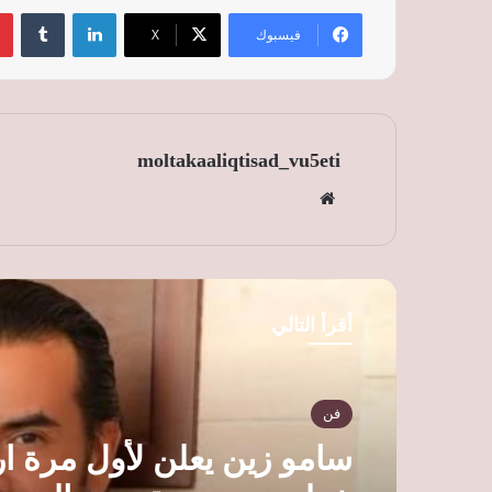
لينكدإن
‏Tumblr
فيسبوك
‫X
moltakaaliqtisad_vu5eti
موق
ع
الوي
ب
أقرأ التالي
فن
سامو زين يعلن لأول مرة ار