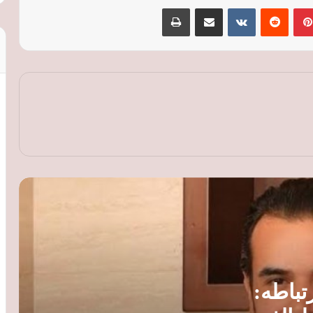
بينتيريست
‏Reddit
‏VKontakte
مشاركة عبر البريد
طباعة
سامو زين يعلن لأول مرة ارتباطه: خطيبتي
مصرية ومن الوسط الفني
شهيرة: حق الأداء العلني مستحق للفنانين..
وأجور النجوم المرتفعة لا تمثل الوسط الفني
عمرو دياب يطرح كليب «لولا البنات» بعد
تصدرها قوائم الاستماع ضمن ألبوم «حبيتك»
أشرف زكي: دار كبار الفنانين توفر الأمان
والونس.. وحاكم الشارقة صاحب فضل كبير
على المشروع
السرطان يخطف نجوم “حضرة المتهم أبي”..
تباطه:
4 فنانين رحلوا بعد مشاركتهم في المسلسل