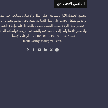
الملتقى الاقتصادي
مجتمع الاقتصاد الأول ..لمتابعة اخبار المال والاعمال، ومتابعة اخبار مص
والعالم بشكل محدث على مدار الساعة. نسعى في تقديم محتوانا إلى
تحقيق مبدأ الولاء لوطننا الحبيب مصـر، والحفاظ عليه وإعلاء رايته،
والانحياز دائـمًا وأبداً إلى المصداقية والشفافية.. نرحب تواصلكم الدائ
على : 01004072130 01274851011 أو على الإيميل:
moltakaaliqtisad@gmail.com
‫X
فيسبوك
لينكدإن
‫YouTube
ملخص
الموقع
RSS