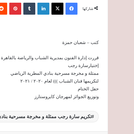
فيسبوك
‫X
لينكدإن
‏Tumblr
بينتيريست
شاركها
كتب – شعبان حمزة
قررت إدارة الفنون بمديرية الشباب والرياضة بالقاهرة
إختيارسارة رجب
ممثلة و مخرجة مسرحية بنادي المطرية الرياضي
لتكريمها فنان الشباب ))) لعام ٢٠٢٠ / ٢٠٢١
حفل الختام
وتوزيع الجوائز لمهرجان كايروستارز
تكريم سارة رجب ممثلة و مخرجة مسرحية بنادي