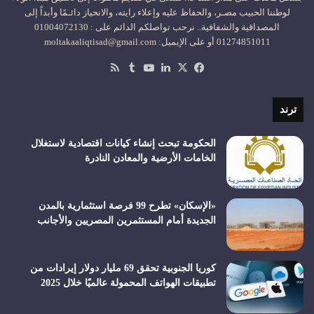
لوطننا الحبيب مصـر، والحفاظ عليه وإعلاء رايته، والانحياز دائـمًا وأبداً إلى
المصداقية والشفافية.. نرحب تواصلكم الدائم على : 01004072130
01274851011 أو على الإيميل: moltakaaliqtisad@gmail.com
‫X
فيسبوك
لينكدإن
‫YouTube
ملخص
الموقع
RSS
ترند
الحكومة تبحث إنشاء كيانات اقتصادية لاستغلال
الخامات الأرضية والمعادن النادرة
«الإسكان» تطرح 99 فرصة استثمارية بالمدن
الجديدة أمام المستثمرين المصريين والأجانب
كوريا الجنوبية تحقق 69 مليار دولار إيرادات من
تطبيقات الهواتف المحمولة عالميًا خلال 2025