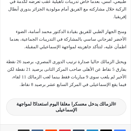
طبيعي، أمس، بعدما خاض تدريبات تأهيلية عقب تعرضه لكدمة في
الركبة خلال مشاركته مع الفريق أمام مولودية الجزائر بدوري أبطال
إفريقيا.
ومنح الجهاز الطبي للفريق بقيادة الدكتور محمد أسامة، الضوء
الأخضر لفرجاني ساسي بالمشاركة في التدريبات الجماعية، بعدما
اطمأن عليه، لتتأكد جاهزيته لمواجهة الإسماعيلي المقبلة.
ويحتل الزمالك حاليا صدارة ترتيب الدورى المصري، برصيد 26 نقطة
بفارق 5 نقاط عن الأهلى صاحب المركز الثانى برصيد 21 نقطة لكن
الأخير لم يلعب سوى 9 مباريات فقط بينما لعب الزمالك 11 لقاء،
فيما يقع الإسماعيلى في المركز السابع عشر برصيد 8 نقاط.
الزمالك يدخل معسكرا مغلقا اليوم استعدادًا لمواجهة
الإسماعيلى
لينكدإن
‏Tumblr
بينتيريست
‏Reddit
‏VKontakte
مشاركة عبر البريد