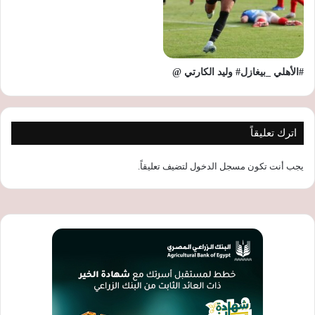
#الأهلي _بيغازل# وليد الكارتي @
اترك تعليقاً
يجب أنت تكون
مسجل الدخول
لتضيف تعليقاً.