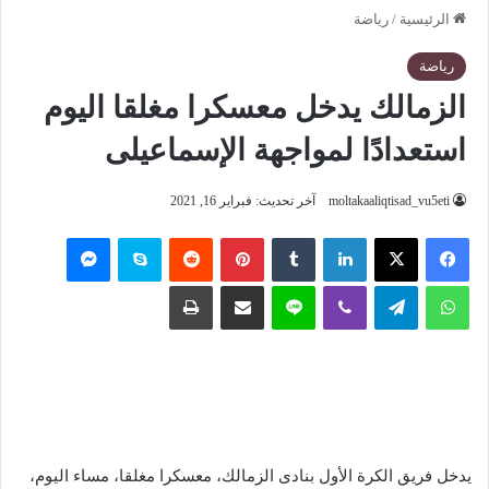
الرئيسية
/
رياضة
رياضة
الزمالك يدخل معسكرا مغلقا اليوم
استعدادًا لمواجهة الإسماعيلى
moltakaaliqtisad_vu5eti
آخر تحديث: فبراير 16, 2021
فيسبوك
‫X
لينكدإن
‏Tumblr
بينتيريست
‏Reddit
سكايب
ماسنجر
واتساب
تيلقرام
ڤايبر
لاين
مشاركة عبر البريد
طباعة
يدخل فريق الكرة الأول بنادى الزمالك، معسكرا مغلقا، مساء اليوم،