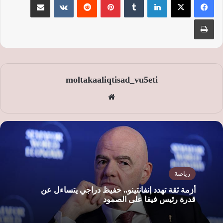
طباعة
moltakaaliqtisad_vu5eti
موق
ع
الوي
ب
رياضة
أزمة ثقة تهدد إنفانتينو.. حفيظ دراجي يتساءل عن
قدرة رئيس فيفا على الصمود