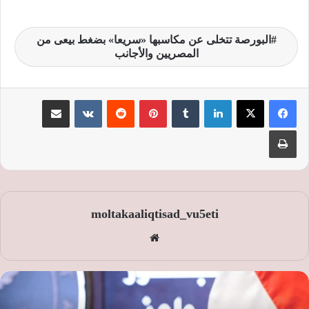
البورصة تتخلى عن مكاسبها «سريعا» بضغط بيعى من
المصريين والأجانب
لينكدإن
‏Tumblr
بينتيريست
‏Reddit
‏VKontakte
مشاركة عبر البريد
طباعة
moltakaaliqtisad_vu5eti
موق
ع
الوي
ب