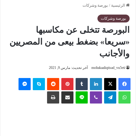
الرئيسية
/
بورصة وشركات
بورصة وشركات
البورصة تتخلى عن مكاسبها
«سريعا» بضغط بيعى من المصريين
والأجانب
moltakaaliqtisad_vu5eti
آخر تحديث: مارس 9, 2021
فيسبوك
‫X
لينكدإن
‏Tumblr
بينتيريست
‏Reddit
سكايب
ماسنجر
واتساب
تيلقرام
ڤايبر
لاين
مشاركة عبر البريد
طباعة