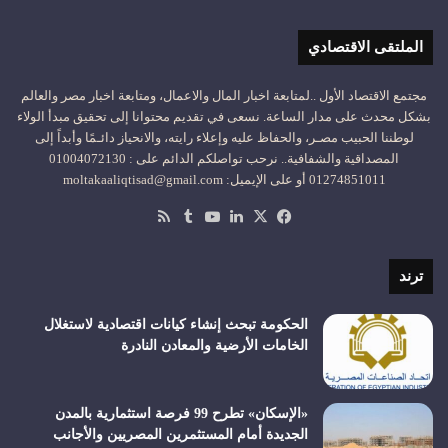
الملتقى الاقتصادي
مجتمع الاقتصاد الأول ..لمتابعة اخبار المال والاعمال، ومتابعة اخبار مصر والعالم
بشكل محدث على مدار الساعة. نسعى في تقديم محتوانا إلى تحقيق مبدأ الولاء
لوطننا الحبيب مصـر، والحفاظ عليه وإعلاء رايته، والانحياز دائـمًا وأبداً إلى
المصداقية والشفافية.. نرحب تواصلكم الدائم على : 01004072130
01274851011 أو على الإيميل: moltakaaliqtisad@gmail.com
‫X
فيسبوك
لينكدإن
‫YouTube
ملخص
الموقع
RSS
ترند
الحكومة تبحث إنشاء كيانات اقتصادية لاستغلال
الخامات الأرضية والمعادن النادرة
«الإسكان» تطرح 99 فرصة استثمارية بالمدن
الجديدة أمام المستثمرين المصريين والأجانب