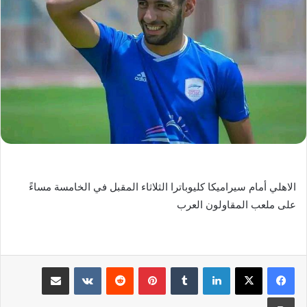
الاهلي أمام سيراميكا كليوباترا الثلاثاء المقبل في الخامسة مساءً
على ملعب المقاولون العرب
لينكدإن
‏Tumblr
بينتيريست
‏Reddit
‏VKontakte
مشاركة عبر البريد
طباعة