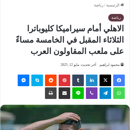
الرئيسية
/
رياضة
رياضة
الاهلي أمام سيراميكا كليوباترا
الثلاثاء المقبل في الخامسة مساءً
على ملعب المقاولون العرب
محمود ابراهيم
آخر تحديث: مايو 12, 2025
فيسبوك
‫X
لينكدإن
‏Tumblr
بينتيريست
‏Reddit
سكايب
ماسنجر
واتساب
تيلقرام
ڤايبر
لاين
مشاركة عبر البريد
طباعة