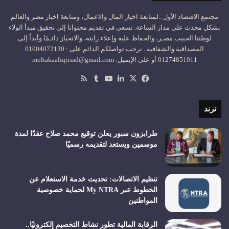
مجتمع الاقتصاد الأول ..لمتابعة اخبار المال والاعمال، ومتابعة اخبار مصر والعالم
بشكل محدث على مدار الساعة. نسعى في تقديم محتوانا إلى تحقيق مبدأ الولاء
لوطننا الحبيب مصـر، والحفاظ عليه وإعلاء رايته، والانحياز دائـمًا وأبداً إلى
المصداقية والشفافية.. نرحب تواصلكم الدائم على : 01004072130
01274851011 أو على الإيميل: moltakaaliqtisad@gmail.com
‫X
فيسبوك
لينكدإن
‫YouTube
ملخص
الموقع
RSS
ترند
طرابزون سبور يعلن توقيع محمد صلاح عقدًا لمدة
موسمين ويستعد لتقديمه رسميًا
تنظيم الاتصالات: تحديث خدمة الاستعلام عن
الخطوط عبر My NTRA لحماية خصوصية
المواطنين
الرقابة المالية تطور نشاط التخصيم إلكترونيًا..