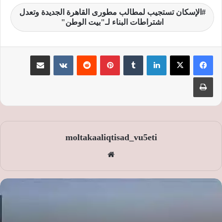
الإسكان تستجيب لمطالب مطورى القاهرة الجديدة وتعدل
اشتراطات البناء لـ"بيت الوطن"
لينكدإن
‏Tumblr
بينتيريست
‏Reddit
‏VKontakte
مشاركة عبر البريد
طباعة
moltakaaliqtisad_vu5eti
موق
ع
الوي
ب