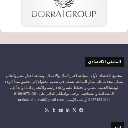
الملتقى الاقتصادي
مجتمع الاقتصاد الأول ..لمتابعة اخبار المال والاعمال، ومتابعة اخبار مصر والعالم
بشكل محدث على مدار الساعة. نسعى في تقديم محتوانا إلى تحقيق مبدأ الولاء
لوطننا الحبيب مصـر، والحفاظ عليه وإعلاء رايته، والانحياز دائـمًا وأبداً إلى
المصداقية والشفافية.. نرحب تواصلكم الدائم على : 01004072130
01274851011 أو على الإيميل: moltakaaliqtisad@gmail.com
‫X
فيسبوك
لينكدإن
‫YouTube
ملخص
الموقع
RSS
ترند