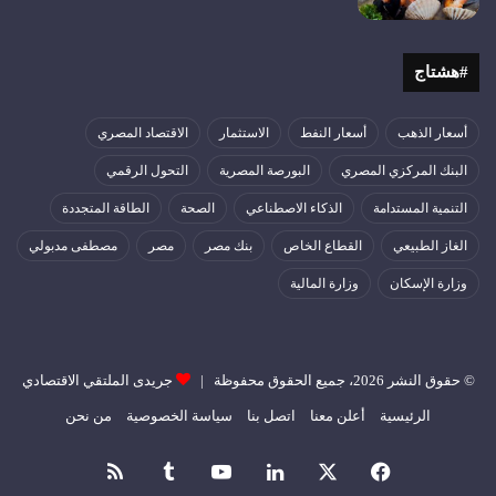
#هشتاج
أسعار الذهب
أسعار النفط
الاستثمار
الاقتصاد المصري
البنك المركزي المصري
البورصة المصرية
التحول الرقمي
التنمية المستدامة
الذكاء الاصطناعي
الصحة
الطاقة المتجددة
الغاز الطبيعي
القطاع الخاص
بنك مصر
مصر
مصطفى مدبولي
وزارة الإسكان
وزارة المالية
© حقوق النشر 2026، جميع الحقوق محفوظة |
جريدى الملتقي الاقتصادي
الرئيسية
أعلن معنا
اتصل بنا
سياسة الخصوصية
من نحن
فيسبوك
‫X
لينكدإن
‫YouTube
ملخص