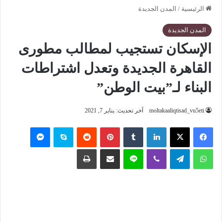
الرئيسية
/
المدن الجديدة
المدن الجديدة
الإسكان تستجيب لمطالب مطورى
القاهرة الجديدة وتعدل اشتراطات
البناء لـ”بيت الوطن”
moltakaaliqtisad_vu5eti
آخر تحديث: يناير 7, 2021
فيسبوك
‫X
لينكدإن
‏Tumblr
بينتيريست
‏Reddit
سكايب
ماسنجر
واتساب
تيلقرام
ڤايبر
لاين
مشاركة عبر البريد
طباعة