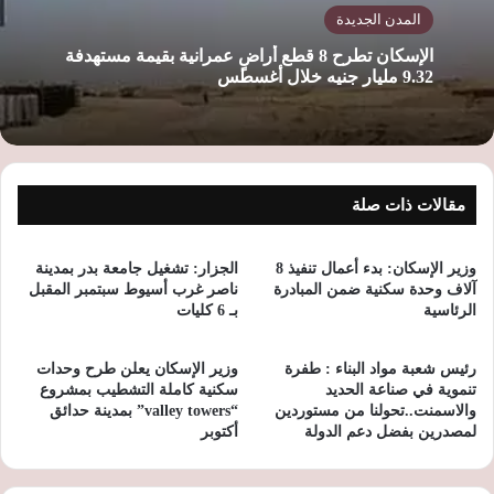
المدن الجديدة
الإسكان تطرح 8 قطع أراضٍ عمرانية بقيمة مستهدفة
9.32 مليار جنيه خلال أغسطس
مقالات ذات صلة
وزير الإسكان: بدء أعمال تنفيذ 8
الجزار: تشغيل جامعة بدر بمدينة
آلاف وحدة سكنية ضمن المبادرة
ناصر غرب أسيوط سبتمبر المقبل
الرئاسية
بـ 6 كليات
رئيس شعبة مواد البناء : طفرة
وزير الإسكان يعلن طرح وحدات
تنموية في صناعة الحديد
سكنية كاملة التشطيب بمشروع
والاسمنت..تحولنا من مستوردين
“valley towers” بمدينة حدائق
لمصدرين بفضل دعم الدولة
أكتوبر