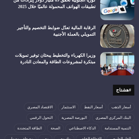
كوريا الجنوبية تحقق 69 مليار دولار إيرادات من
تطبيقات الهواتف المحمولة عالميًا خلال 2025
الرقابة المالية تعدّل ضوابط التخصيم والتأجير
التمويلي بالعملة الأجنبية
وزيرا الكهرباء والتخطيط يبحثان توفير تمويلات
مبتكرة لمشروعات الطاقة والمعادن النادرة
#هشتاج
أسعار الذهب
أسعار النفط
الاستثمار
الاقتصاد المصري
البنك المركزي المصري
البورصة المصرية
التحول الرقمي
التنمية المستدامة
الذكاء الاصطناعي
الصحة
الطاقة المتجددة
الغاز الطبيعي
القطاع الخاص
بنك مصر
مصر
مصطفى مدبولي