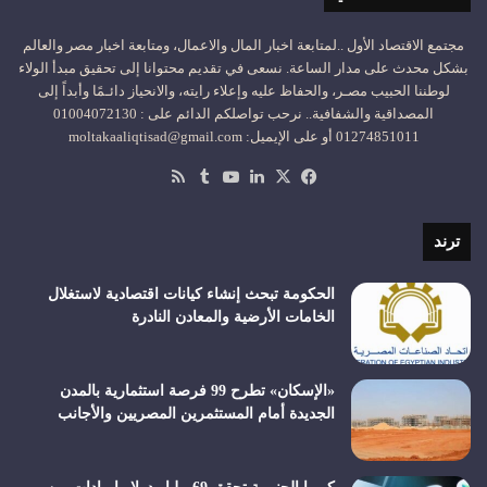
مجتمع الاقتصاد الأول ..لمتابعة اخبار المال والاعمال، ومتابعة اخبار مصر والعالم
بشكل محدث على مدار الساعة. نسعى في تقديم محتوانا إلى تحقيق مبدأ الولاء
لوطننا الحبيب مصـر، والحفاظ عليه وإعلاء رايته، والانحياز دائـمًا وأبداً إلى
المصداقية والشفافية.. نرحب تواصلكم الدائم على : 01004072130
01274851011 أو على الإيميل: moltakaaliqtisad@gmail.com
‫X
فيسبوك
لينكدإن
‫YouTube
ملخص
الموقع
RSS
ترند
الحكومة تبحث إنشاء كيانات اقتصادية لاستغلال
الخامات الأرضية والمعادن النادرة
«الإسكان» تطرح 99 فرصة استثمارية بالمدن
الجديدة أمام المستثمرين المصريين والأجانب