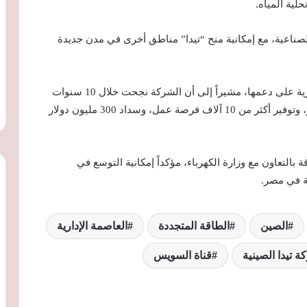
حلية المياه.
صناعية، مع إمكانية منح “تيدا” مناطق أخرى في مدن جديدة
من جانبه، أعرب تشو دي فو عن شكره للحكومة المصرية على دعمها، مشيراً إلى أن الشركة نجحت خلال 10 سنوات
في جذب 200 شركة باستثمارات بلغت 3 مليارات دولار، وتوفير أكثر من 10 آلاف فرصة عمل، وسداد 300 مليون دولار
تعاون مع وزارة الكهرباء، مؤكداً إمكانية التوسع في
ة في مصر.
الصين
الطاقة المتجددة
العاصمة الإدارية
 تيدا الصينية
قناة السويس