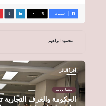
لينكدإن
‏Tumblr
فيسبوك
‫X
محمود ابراهيم
أقرأ التالي
استثمار وتأمين
الحكومة والغرف التجارية ت