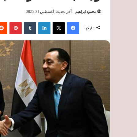
محمود ابراهيم
آخر تحديث: أغسطس 31, 2025
فيسبوك
‫X
لينكدإن
‏Tumblr
بينتيريست
شاركها