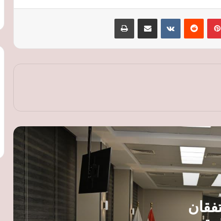
الحكومة والغرف التجارية تتفقان على
بينتيريست
‏Reddit
‏VKontakte
مشاركة عبر البريد
طباعة
خارطة طريق جديدة لرقمنة الخدمات
وتوسيع قاعدة المصدرين
البريكس يفتح آفاقًا جديدة للصناعة
المصرية.. تعاون مع البرازيل في الوقود
الحيوي والصين في التكنولوجيا المتقدمة
محافظ الغربية يصدر قرارا بتعيين المستشار
أحمد صلاح محرم مستشارا قانونيا للمحافظة
النقل تطلق تحذيرات جديدة لركاب
القطارات: لا تعبروا المزلقانات المغلقة ولا
تصعدوا أثناء الحركة
محمد فريد: توطين اختبارات الجودة وفر 29
تفقان
مليون دولار وعزز تنافسية الصادرات
المصرية