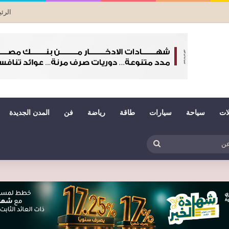
الرئ
لات
سياحة
سيارات
طاقة
رياضة
فن
المدن الجديدة
بي
ظلم
بحث
عن