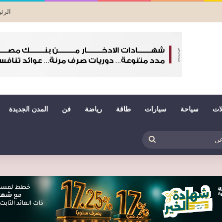
الرئ
لات
سياحة
سيارات
طاقة
رياضة
فن
المدن الجديدة
بي
ظلم
بحث
عن