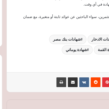
رين، سواء الباحثين عن عوائد ثابتة أو متغيرة، مع ضمان
ات الادخار
شهادات بنك مصر
 القمة
شهادة يوماتي
محافظ الغربية يصدر قرارا بتعيين المستشار
بينتيريست
‏Reddit
‏VKontakte
مشاركة عبر البريد
طباعة
أحمد صلاح محرم مستشارا قانونيا للمحافظة
النقل تطلق تحذيرات جديدة لركاب
القطارات: لا تعبروا المزلقانات المغلقة ولا
تصعدوا أثناء الحركة