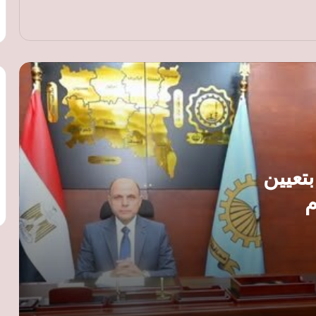
رئيس شعبة المخابز ينتقد تسعير الخبز
السياحي: القرار لم يُناقش معنا
23.25 مليار جنيه حصيلة عطاء «المركزي»
لربط الودائع.. وتراجع السيولة المحلية إلى
15.26 تريليون جنيه
البنك المركزي: تنفيذ 1.74 مليون عملية
تسوية لحظية بقيمة 190.489 تريليون جنيه
تعيين
في 7 أشهر
م
«السويدي إليكتريك» تنشئ مجمعًا صناعيًا
جديدًا بالفيوم لإنتاج المكونات الكهربائية
وضفائر السيارات
ارتفاع صافي الأصول الأجنبية للجهاز
المصرفي إلى 1.378 تريليون جنيه بنهاية
يونيو