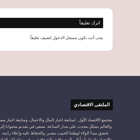
اترك تعليقاً
يجب أنت تكون
مسجل الدخول
لتضيف تعليقاً.
الملتقى الاقتصادي
مجتمع الاقتصاد الأول ..لمتابعة اخبار المال والاعمال، ومتابعة اخبار مص
والعالم بشكل محدث على مدار الساعة. نسعى في تقديم محتوانا إلى
تحقيق مبدأ الولاء لوطننا الحبيب مصـر، والحفاظ عليه وإعلاء رايته،
والانحياز دائـمًا وأبداً إلى المصداقية والشفافية.. نرحب تواصلكم الدائ