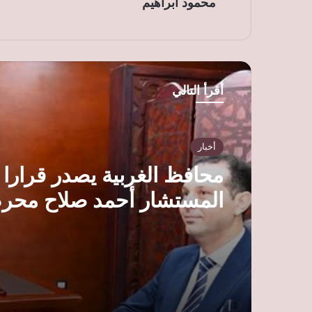
محمود ابراهيم
أقرأ التالي
أخبار
محافظ الغربية يصدر قرارا ب
المستشار أحمد صلاح محر
مستشارا قانونيا للمحافظة