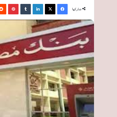
فيسبوك
‫X
لينكدإن
‏Tumblr
بينتيريست
شاركها