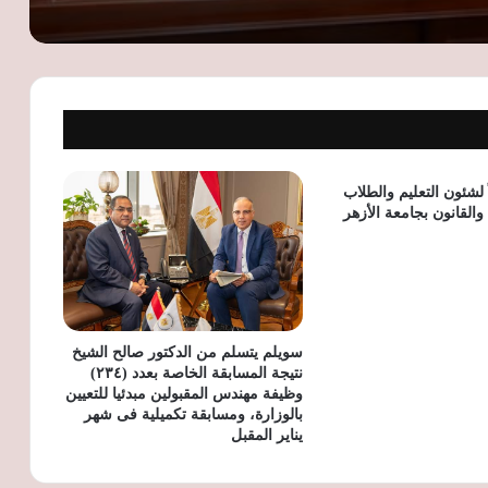
أسعار الدولار تتراجع مجددًا في البنوك
المصرية.. والجنيه يحقق أعلى مستوياته في
3 أشهر
قبل موسم المولد النبوي.. توقعات بزيادة
أسعار الحلوى رغم انخفاض السكر واستمرار
ضغوط الإنتاج
ً لشئون التعليم والطلاب
والقانون بجامعة الأزهر
البنك المركزي المصري يطلق البوابة
الإلكترونية للجنة الاستقرار المالي الإفريقية
لتعزيز التعاون القاري
سويلم يتسلم من الدكتور صالح الشيخ
نتيجة المسابقة الخاصة بعدد (٢٣٤)
وظيفة مهندس المقبولين مبدئيا للتعيين
بالوزارة، ومسابقة تكميلية فى شهر
يناير المقبل