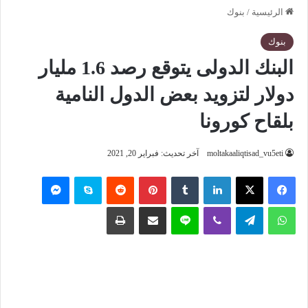
الرئيسية
/
بنوك
بنوك
البنك الدولى يتوقع رصد 1.6 مليار
دولار لتزويد بعض الدول النامية
بلقاح كورونا
moltakaaliqtisad_vu5eti
آخر تحديث: فبراير 20, 2021
فيسبوك
‫X
لينكدإن
‏Tumblr
بينتيريست
‏Reddit
سكايب
ماسنجر
واتساب
تيلقرام
ڤايبر
لاين
مشاركة عبر البريد
طباعة