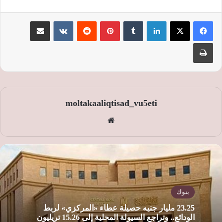
لينكدإن
‏Tumblr
بينتيريست
‏Reddit
‏VKontakte
مشاركة عبر البريد
طباعة
moltakaaliqtisad_vu5eti
موق
ع
الوي
ب
بنوك
23.25 مليار جنيه حصيلة عطاء «المركزي» لربط
الودائع.. وتراجع السيولة المحلية إلى 15.26 تريليون