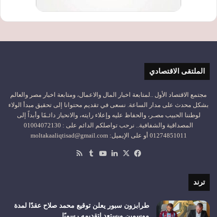
الملتقى الاقتصادي
مجتمع الاقتصاد الأول ..لمتابعة اخبار المال والاعمال، ومتابعة اخبار مصر والعالم
بشكل محدث على مدار الساعة. نسعى في تقديم محتوانا إلى تحقيق مبدأ الولاء
لوطننا الحبيب مصـر، والحفاظ عليه وإعلاء رايته، والانحياز دائـمًا وأبداً إلى
المصداقية والشفافية.. نرحب تواصلكم الدائم على : 01004072130
01274851011 أو على الإيميل: moltakaaliqtisad@gmail.com
‫X
فيسبوك
لينكدإن
‫YouTube
ملخص
الموقع
RSS
ترند
طرابزون سبور يعلن توقيع محمد صلاح عقدًا لمدة
موسمين ويستعد لتقديمه رسميًا