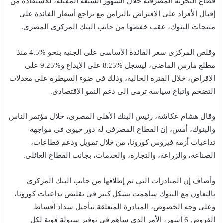
قطاع التجزئة المصرفية خلال الشهور السبعة المقبلة، للاستفادة من
إقبال الأفراد على الاقتراض بالتزامن مع تراجع أسعار الفائدة على
منتجات البنوك، عقب خفضها من جانب البنك المركزى المصرى.
وقلص المركزى سعر الفائدة الأساسى على الجنيه بنحو %4.5 منذ
مطلع مارس الماضى، ليسجل %8.25 على الإيداع و%9.25 على
الإقراض، خلال الفترة الحالية، وذلك فى ضوء السيطرة على معدلات
التضخم واتباع سياسة ترمى إلى دعم النمو الاقتصادى.
وقال هشام عكاشة، رئيس البنك الأهلى المصرى، خلال مؤتمر الناس
والبنوك، أمس، إن القطاع المصرفى له دور حيوى فى مواجهة
تداعيات أزمة فيروس كورونا، من خلال تمويل ودعم قطاعات،
الصناعة، والزراعة، والتجارة، والخدمات، بجانب القطاع العائلى.
وأضاف إن المبادرات التى تم إطلاقها من جانب البنك المركزى
بالتعاون مع البنوك ساهمت بشكل كبير فى تقليص تداعيات كورونا،
وعلى وجه الخصوص، المبادرة المتعلقة بتأجيل سداد أقساط
القروض 6 أشهر، الأمر الذى ساهم فى توفير سيولة قوية لكل