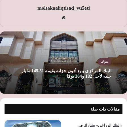
moltakaaliqtisad_vu5eti
موق
ع
الوي
ب
بنوك
البنك المركزي يبيع أذون خزانة بقيمة 145.51 مليار
جنيه لأجل 182 و364 يومًا
مقالات ذات صلة
«البنك الزراعي» يشارك في