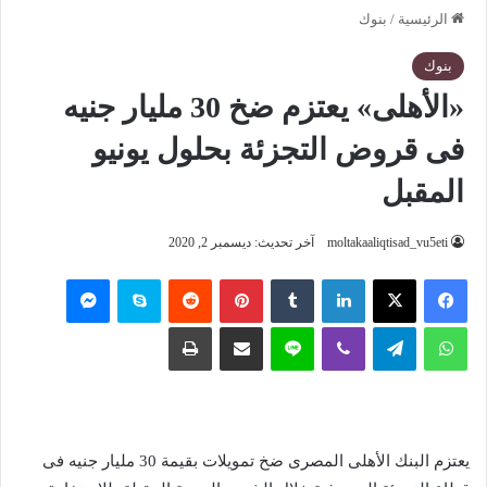
الرئيسية
/
بنوك
بنوك
«الأهلى» يعتزم ضخ 30 مليار جنيه
فى قروض التجزئة بحلول يونيو
المقبل
moltakaaliqtisad_vu5eti
آخر تحديث: ديسمبر 2, 2020
فيسبوك
‫X
لينكدإن
‏Tumblr
بينتيريست
‏Reddit
سكايب
ماسنجر
واتساب
تيلقرام
ڤايبر
لاين
مشاركة عبر البريد
طباعة
يعتزم البنك الأهلى المصرى ضخ تمويلات بقيمة 30 مليار جنيه فى