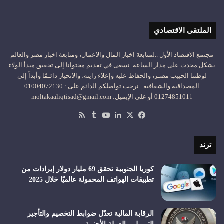
الملتقى الاقتصادي
مجتمع الاقتصاد الأول ..لمتابعة اخبار المال والاعمال، ومتابعة اخبار مصر والعالم
بشكل محدث على مدار الساعة. نسعى في تقديم محتوانا إلى تحقيق مبدأ الولاء
لوطننا الحبيب مصـر، والحفاظ عليه وإعلاء رايته، والانحياز دائـمًا وأبداً إلى
المصداقية والشفافية.. نرحب تواصلكم الدائم على : 01004072130
01274851011 أو على الإيميل: moltakaaliqtisad@gmail.com
‫X
فيسبوك
لينكدإن
‫YouTube
ملخص
الموقع
RSS
ترند
كوريا الجنوبية تحقق 69 مليار دولار إيرادات من
تطبيقات الهواتف المحمولة عالميًا خلال 2025
الرقابة المالية تعدّل ضوابط التخصيم والتأجير