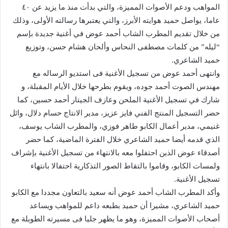
المواهب ودعم الأصوات المميزة، والتي بدأت منذ ما يزيد عن ٤٠
عاما، يواصل حميد هوايته الأبرز، والتي يعتبرها رسالته الأولى، وذلك
من خلال تقديم المطرب الشاب أحمد عوض في أغنية جديدة بإسم
“ليله” من كلمات مصطفى النحاس وألحان هشام حسن، وتوزيع
حميد الشاعري.
وانتهى أحمد عوض من تسجيل الأغنية فى استديو الرساله مع
مهندس الصوت أحمد جوده، ويقوم بطرحها خلال الأيام المقبلة، و
شارك في تسجيل الأغنية الملحن وعازف الجيتار أحمد حسين، كما
حضر التسجيل المنتج الفني فايز عزيز، مدير الانتاج حسام دلال، وائل
غنيمي، مدير أعمال الكابو طاهر فوزي، والمطرب الشاب يوسف،
الذي قدمه أيضا حميد الشاعري خلال الفترة الماضية، كما حضر
أصدقاء عوض الذين احتفلوا معه بالانتهاء من تسجيل الأغنية بإشراف
ولمسات الكابو، وقاموا بالتقاط الصور التذكارية احتفالا بانتهاء
تسجيل الأغنية.
وأكد المطرب الشاب أحمد عوض أنه سعيد بالتعاون مجددا مع الكابو
حميد الشاعري، مشيرا أن حميد بطبعه داعم للمواهب ويساعد
أصحاب الأصوات المميزة، وهو ما يظهر جليا فى مسيرته الطويلة مع