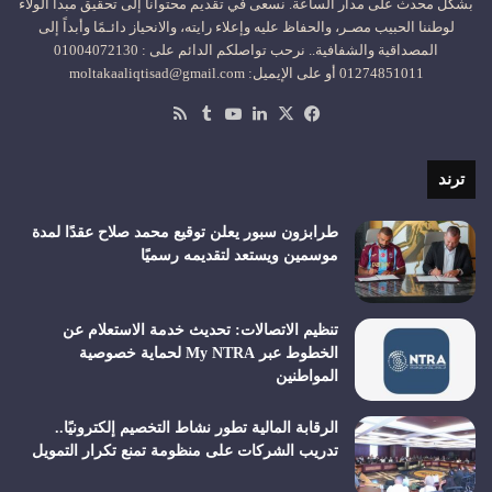
بشكل محدث على مدار الساعة. نسعى في تقديم محتوانا إلى تحقيق مبدأ الولاء
لوطننا الحبيب مصـر، والحفاظ عليه وإعلاء رايته، والانحياز دائـمًا وأبداً إلى
المصداقية والشفافية.. نرحب تواصلكم الدائم على : 01004072130
01274851011 أو على الإيميل: moltakaaliqtisad@gmail.com
‫X
فيسبوك
لينكدإن
‫YouTube
ملخص
الموقع
RSS
ترند
طرابزون سبور يعلن توقيع محمد صلاح عقدًا لمدة
موسمين ويستعد لتقديمه رسميًا
تنظيم الاتصالات: تحديث خدمة الاستعلام عن
الخطوط عبر My NTRA لحماية خصوصية
المواطنين
الرقابة المالية تطور نشاط التخصيم إلكترونيًا..
تدريب الشركات على منظومة تمنع تكرار التمويل