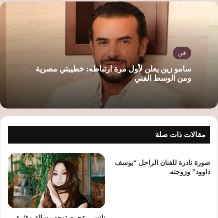
الوي
ب
فن
سامو زين يعلن لأول مرة ارتباطه: خطيبتي مصرية
ومن الوسط الفني
مقالات ذات صلة
صورة نادرة للفنان الراحل “يوسف
داوود” وزوجته
نانسي عجرم توجه رسالة مؤثرة