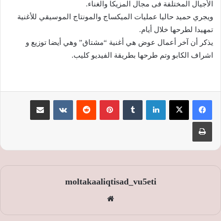
الأجيال المختلفة فى مجال المزيكا والغناء.
ويجري حميد حاليا عمليات الميكساج والمونتاج الموسيقي للأغنية
تمهيدا لطرحها خلال أيام.
يذكر أن آخر أعمال عوض هي أغنية “مشتاق” وهي أيضا توزيع و
اشراف الكابو وتم طرحها بطريقة الفيديو كليب.
لينكدإن
‏Tumblr
بينتيريست
‏Reddit
‏VKontakte
مشاركة عبر البريد
طباعة
moltakaaliqtisad_vu5eti
موق
ع