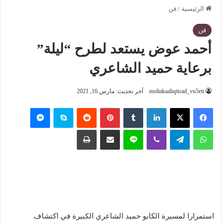
الرئيسية
/
فن
فن
أحمد عوض يستعد لطرح “ليلة”
برعاية حميد الشاعري
moltakaaliqtisad_vu5eti
آخر تحديث: مارس 16, 2021
فيسبوك
‫X
لينكدإن
‏Tumblr
بينتيريست
‏Reddit
سكايب
ماسنجر
واتساب
تيلقرام
ڤايبر
لاين
مشاركة عبر البريد
طباعة
استمرارا لمسيرة الكابو حميد الشاعري الكبيرة في اكتشاف