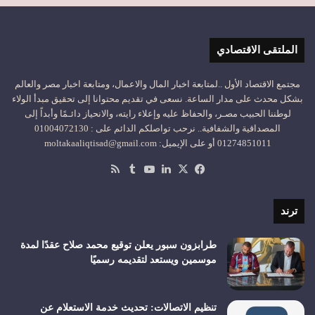
الملتقى الاقتصادي
مجتمع الاقتصاد الأول ..لمتابعة اخبار المال والاعمال، ومتابعة اخبار مصر والعالم
بشكل محدث على مدار الساعة. نسعى في تقديم محتوانا إلى تحقيق مبدأ الولاء
لوطننا الحبيب مصـر، والحفاظ عليه وإعلاء رايته، والانحياز دائـمًا وأبداً إلى
المصداقية والشفافية.. نرحب تواصلكم الدائم على : 01004072130
01274851011 أو على الإيميل: moltakaaliqtisad@gmail.com
‫X
فيسبوك
لينكدإن
‫YouTube
ملخص
الموقع
RSS
ترند
طرابزون سبور يعلن توقيع محمد صلاح عقدًا لمدة
موسمين ويستعد لتقديمه رسميًا
تنظيم الاتصالات: تحديث خدمة الاستعلام عن