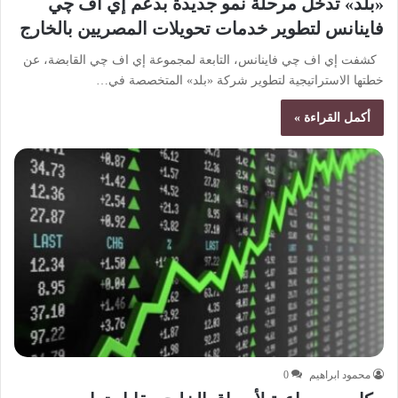
«بلد» تدخل مرحلة نمو جديدة بدعم إي اف چي
فاينانس لتطوير خدمات تحويلات المصريين بالخارج
كشفت إي اف چي فاينانس، التابعة لمجموعة إي اف چي القابضة، عن
خطتها الاستراتيجية لتطوير شركة «بلد» المتخصصة في…
أكمل القراءة »
محمود ابراهيم
0