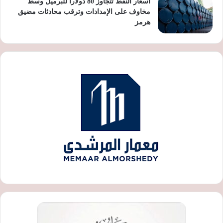
أسعار النفط تتجاوز 80 دولارا للبرميل وسط
مخاوف على الإمدادات وترقب محادثات مضيق
هرمز