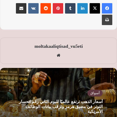
لينكدإن
‏Tumblr
بينتيريست
‏Reddit
‏VKontakte
مشاركة عبر البريد
طباعة
moltakaaliqtisad_vu5eti
موق
ع
الوي
ب
أسواق
أسعار الذهب ترتفع عالميًا لليوم الثاني رغم انحسار
التوتر في مضيق هرمز وترقب بيانات الوظائف
الأمريكية