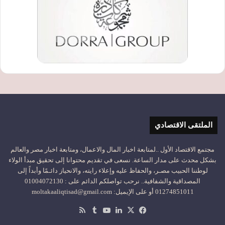
الملتقى الاقتصادي
مجتمع الاقتصاد الأول ..لمتابعة اخبار المال والاعمال، ومتابعة اخبار مصر والعالم
بشكل محدث على مدار الساعة. نسعى في تقديم محتوانا إلى تحقيق مبدأ الولاء
لوطننا الحبيب مصـر، والحفاظ عليه وإعلاء رايته، والانحياز دائـمًا وأبداً إلى
المصداقية والشفافية.. نرحب تواصلكم الدائم على : 01004072130
01274851011 أو على الإيميل: moltakaaliqtisad@gmail.com
‫X
فيسبوك
لينكدإن
‫YouTube
ملخص
الموقع