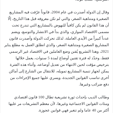
وقال إن الدولة أصدرت في عام 2004، قانوناً عرّفت فيه المشاريع
الصغيرة ومتناهية الصغر، والتي لم تكن معروفه قبل هذا التاريخ، إلّا
أن هذا القانون لم يكن كافياً للنهوض بالمشاريع التي تندرج تحت
مسمى الاقتصاد الموازي، والذي بدأ في الانتشار والتوسع، ويضم
عدداً كبيراً من الأيدي العاملة، لذلك تحركت الدولة وأصدرت قانون
المشاريع الصغيرة ومتناهية الصغر، والذي انطلق العمل به مطلع يناير
2021، وهذا التشريع يُقنن وضع العاملين في الاقتصاد غير الرسمي
فقط، وحدّد له فترة تقنين أوضاع لمدة 5 سنوات، يعمل خلالها
بترخيص مؤقت لحين الانتهاء من تعديل أوضاعه، وأثناء هذه الفترة
يمكن لجهاز تنمية المشاريع تمويله، للانتقال من الشارع إلى أماكن
أخرى تناسب القوانين الجديدة، ويسري عليها جميع الإجراءات من
دفع ضرائب وغيرها.
وطالب الديب بإحداث ثورة تشريعية تطال 100 قانون اقتصادي
ومئات القوانين الاجتماعية وغيرها، لأن معظم التشريعات مر عليها
أكثر من 40 عاما ولم تتغير فهي قوانين عجوزة.