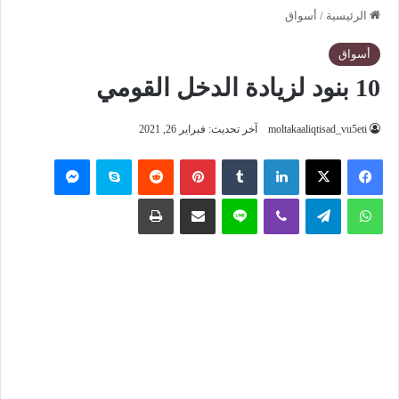
الرئيسية
/
أسواق
أسواق
10 بنود لزيادة الدخل القومي
moltakaaliqtisad_vu5eti
آخر تحديث: فبراير 26, 2021
فيسبوك
‫X
لينكدإن
‏Tumblr
بينتيريست
‏Reddit
سكايب
ماسنجر
واتساب
تيلقرام
ڤايبر
لاين
مشاركة عبر البريد
طباعة