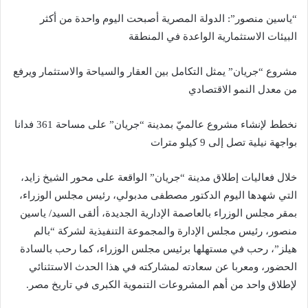
“ياسين منصور”: الدولة المصرية أصبحت اليوم واحدة من أكثر
البيئات الاستثمارية الواعدة في المنطقة
مشروع “جريان” يمثل التكامل بين العقار والسياحة والاستثمار ويرفع
من معدل النمو الاقتصادي
نخطط لإنشاء مشروع عالميّ بمدينة “جريان” على مساحة 361 فدانا
بواجهة نيلية تصل إلى 9 كيلو مترات
خلال فعاليات إطلاق مدينة “جريان” الواقعة على محور الشيخ زايد،
التي شهدها اليوم الدكتور مصطفى مدبولي، رئيس مجلس الوزراء،
بمقر مجلس الوزراء بالعاصمة الإدارية الجديدة، ألقى السيد/ ياسين
منصور، رئيس مجلس الإدارة والمجموعة التنفيذية لشركة “بالم
هيلز”، رحب في مستهلها برئيس مجلس الوزراء، كما رحب بالسادة
الحضور، ومعربا عن سعادته لمشاركته في هذا الحدث الاستثنائي
لإطلاق واحد من أهم المشروعات التنموية الكبرى في تاريخ مصر.