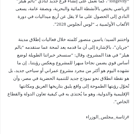
“longevity”، كما نعمل على إنشاء فرع جديد لنادي “بالم هيلز”
الرياضي يختص بالأنشطة المائية والبحرية، وبصفة عامة، يسعى
النادي إلى الحصول على ما لا يقل عن أربع ميداليات في دورة
الألعاب الأولمبية بـ “لوس أنجلوس 2028”.
واختتم السيد/ ياسين منصور كلمته خلال فعاليات إطلاق مدينة
“جريان”، بالإشارة إلى أن ما قدمه يعد لمحة عما ستقدمه “بالم
هيلز” في هذا المشروع، وقال: “سنسخر خبراتنا الطويلة لوضع
أساس قوي يضمن نجاحا مبهرا للمشروع ويعكس رؤيتنا.. إن ما
نشهده اليوم هو أكثر من مجرد مشروع عمراني أو سياحي جديد، بل
هو نقطة انطلاق نحو نموذج جديد للتنمية الحضرية في مصر، وأن
تُحوّل رؤيتها الطموحة إلى واقع يليق بتاريخها العريق ومكانتها
الإقليمية والدولية، وهو ما يُحتذى به في كيفية تعاون الدولة والقطاع
الخاص”.
#رئاسة_مجلس_الوزراء