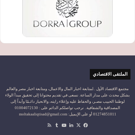
الملتقى الاقتصادي
مجتمع الاقتصاد الأول ..لمتابعة اخبار المال والاعمال، ومتابعة اخبار مصر والعالم
بشكل محدث على مدار الساعة. نسعى في تقديم محتوانا إلى تحقيق مبدأ الولاء
لوطننا الحبيب مصـر، والحفاظ عليه وإعلاء رايته، والانحياز دائـمًا وأبداً إلى
المصداقية والشفافية.. نرحب تواصلكم الدائم على : 01004072130
01274851011 أو على الإيميل: moltakaaliqtisad@gmail.com
‫X
فيسبوك
لينكدإن
‫YouTube
ملخص
الموقع