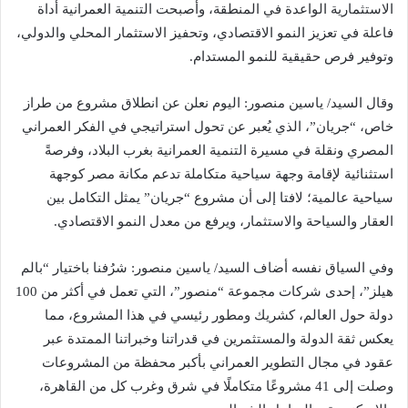
الاستثمارية الواعدة في المنطقة، وأصبحت التنمية العمرانية أداة
فاعلة في تعزيز النمو الاقتصادي، وتحفيز الاستثمار المحلي والدولي،
وتوفير فرص حقيقية للنمو المستدام.
وقال السيد/ ياسين منصور: اليوم نعلن عن انطلاق مشروع من طراز
خاص، “جريان”، الذي يُعبر عن تحول استراتيجي في الفكر العمراني
المصري ونقلة في مسيرة التنمية العمرانية بغرب البلاد، وفرصةً
استثنائية لإقامة وجهة سياحية متكاملة تدعم مكانة مصر كوجهة
سياحية عالمية؛ لافتا إلى أن مشروع “جريان” يمثل التكامل بين
العقار والسياحة والاستثمار، ويرفع من معدل النمو الاقتصادي.
وفي السياق نفسه أضاف السيد/ ياسين منصور: شرُفنا باختيار “بالم
هيلز”، إحدى شركات مجموعة “منصور”، التي تعمل في أكثر من 100
دولة حول العالم، كشريك ومطور رئيسي في هذا المشروع، مما
يعكس ثقة الدولة والمستثمرين في قدراتنا وخبراتنا الممتدة عبر
عقود في مجال التطوير العمراني بأكبر محفظة من المشروعات
وصلت إلى 41 مشروعًا متكاملًا في شرق وغرب كل من القاهرة،