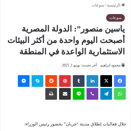
الرئيسية
/
منوعات
منوعات
ياسين منصور”: الدولة المصرية
أصبحت اليوم واحدة من أكثر البيئات
الاستثمارية الواعدة في المنطقة
محمود ابراهيم
آخر تحديث: يونيو 1, 2025
فيسبوك
‫X
لينكدإن
‏Tumblr
بينتيريست
‏Reddit
سكايب
ماسنجر
واتساب
تيلقرام
ڤايبر
لاين
مشاركة عبر البريد
طباعة
خلال فعاليات إطلاق مدينة “جريان” بحضور رئيس الوزراء: