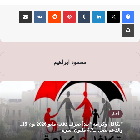
لينكدإن
‏Tumblr
بينتيريست
‏Reddit
‏VKontakte
مشاركة عبر البريد
طباعة
محمود ابراهيم
أخبار
“تكافل وكرامة” يبدأ صرف دفعة مايو 2026 يوم 15..
والدعم يصل لـ4.7 مليون أسرة