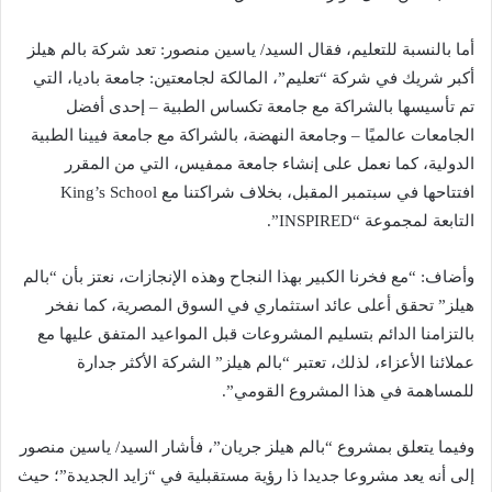
أما بالنسبة للتعليم، فقال السيد/ ياسين منصور: تعد شركة بالم هيلز
أكبر شريك في شركة “تعليم”، المالكة لجامعتين: جامعة باديا، التي
تم تأسيسها بالشراكة مع جامعة تكساس الطبية – إحدى أفضل
الجامعات عالميًا – وجامعة النهضة، بالشراكة مع جامعة فيينا الطبية
الدولية، كما نعمل على إنشاء جامعة ممفيس، التي من المقرر
افتتاحها في سبتمبر المقبل، بخلاف شراكتنا مع King’s School
التابعة لمجموعة “INSPIRED”.
وأضاف: “مع فخرنا الكبير بهذا النجاح وهذه الإنجازات، نعتز بأن “بالم
هيلز” تحقق أعلى عائد استثماري في السوق المصرية، كما نفخر
بالتزامنا الدائم بتسليم المشروعات قبل المواعيد المتفق عليها مع
عملائنا الأعزاء، لذلك، تعتبر “بالم هيلز” الشركة الأكثر جدارة
للمساهمة في هذا المشروع القومي”.
وفيما يتعلق بمشروع “بالم هيلز جريان”، فأشار السيد/ ياسين منصور
إلى أنه يعد مشروعا جديدا ذا رؤية مستقبلية في “زايد الجديدة”؛ حيث