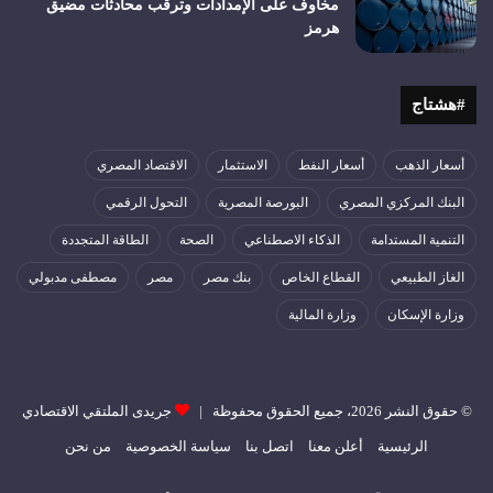
مخاوف على الإمدادات وترقب محادثات مضيق
هرمز
#هشتاج
أسعار الذهب
أسعار النفط
الاستثمار
الاقتصاد المصري
البنك المركزي المصري
البورصة المصرية
التحول الرقمي
التنمية المستدامة
الذكاء الاصطناعي
الصحة
الطاقة المتجددة
الغاز الطبيعي
القطاع الخاص
بنك مصر
مصر
مصطفى مدبولي
وزارة الإسكان
وزارة المالية
© حقوق النشر 2026، جميع الحقوق محفوظة |
جريدى الملتقي الاقتصادي
الرئيسية
أعلن معنا
اتصل بنا
سياسة الخصوصية
من نحن