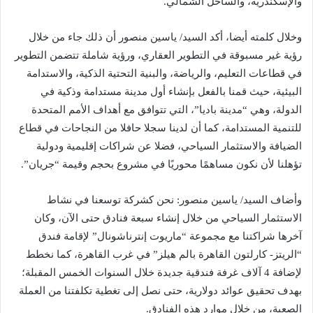
والإسكندرية، والساحل الشمالي.
وخلال كلمته أيضا، أكد السيد/ ياسين منصور أن ذلك جاء من خلال
رؤية غير مسبوقة في التطوير العقاري، ورؤية شاملة تتضمن التطوير
في قطاعات التعليم، والرياضة، والبنية التحتية الذكية، والاستدامة
البيئية، حيث قمنا بالفعل بإنشاء أول مدينة مستدامة وذكية في
الدولة، وهي “مدينة باديا”، التي تتوافق مع أهداف الأمم المتحدة
للتنمية المستدامة، كما أن لدينا سجلا حافلا من النجاحات في قطاع
الضيافة والاستثمار السياحي، فضلا عن شراكات إقليمية ودولية
تؤهلنا لأن نكون مساهمًا محوريًا في مشروع بحجم وقيمة “جريان”.
وأضاف السيد/ ياسين منصور: نحن كشركة توسعنا في نشاط
الاستثمار السياحي من خلال إنشاء سبعة فنادق حتى الآن، وكان
آخرها شراكتنا مع مجموعة “ماريوت إنترناشونال” لإقامة فندق
“الريتز- كارلتون القاهرة بالم هيلز” في غرب القاهرة، كما نخطط
لإضافة 4 آلاف غرفة فندقية جديدة خلال السنوات الخمس المقبلة؛
بهدف تحقيق عوائد دولارية، حتى نصل إلى تغطية تكلفتنا من العملة
الصعبة، من خلال موارد هذه الفنادق.