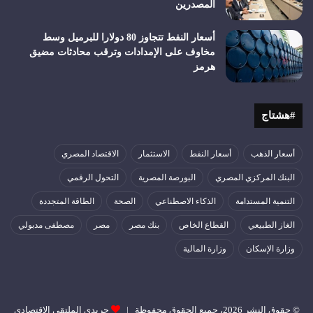
المصدرين
أسعار النفط تتجاوز 80 دولارا للبرميل وسط
مخاوف على الإمدادات وترقب محادثات مضيق
هرمز
#هشتاج
أسعار الذهب
أسعار النفط
الاستثمار
الاقتصاد المصري
البنك المركزي المصري
البورصة المصرية
التحول الرقمي
التنمية المستدامة
الذكاء الاصطناعي
الصحة
الطاقة المتجددة
الغاز الطبيعي
القطاع الخاص
بنك مصر
مصر
مصطفى مدبولي
وزارة الإسكان
وزارة المالية
© حقوق النشر 2026، جميع الحقوق محفوظة |
جريدى الملتقي الاقتصادي