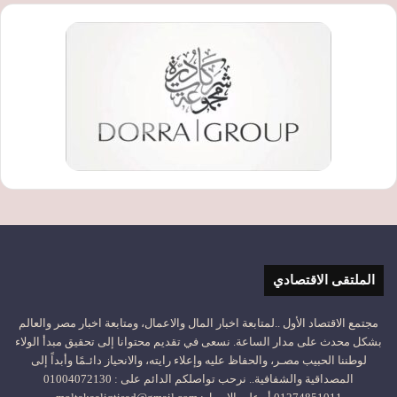
الملتقى الاقتصادي
مجتمع الاقتصاد الأول ..لمتابعة اخبار المال والاعمال، ومتابعة اخبار مصر والعالم
بشكل محدث على مدار الساعة. نسعى في تقديم محتوانا إلى تحقيق مبدأ الولاء
لوطننا الحبيب مصـر، والحفاظ عليه وإعلاء رايته، والانحياز دائـمًا وأبداً إلى
المصداقية والشفافية.. نرحب تواصلكم الدائم على : 01004072130