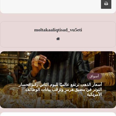
moltakaaliqtisad_vu5eti
موق
ع
الوي
ب
أسواق
أسعار الذهب ترتفع عالميًا لليوم الثاني رغم انحسار
التوتر في مضيق هرمز وترقب بيانات الوظائف
الأمريكية