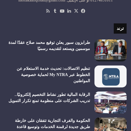
01274851011 أو على الإيميل: moltakaaliqtisad@gmail.com
‫X
فيسبوك
لينكدإن
‫YouTube
ملخص
الموقع
RSS
ترند
طرابزون سبور يعلن توقيع محمد صلاح عقدًا لمدة
موسمين ويستعد لتقديمه رسميًا
تنظيم الاتصالات: تحديث خدمة الاستعلام عن
الخطوط عبر My NTRA لحماية خصوصية
المواطنين
الرقابة المالية تطور نشاط التخصيم إلكترونيًا..
تدريب الشركات على منظومة تمنع تكرار التمويل
الحكومة والغرف التجارية تتفقان على خارطة
طريق جديدة لرقمنة الخدمات وتوسيع قاعدة