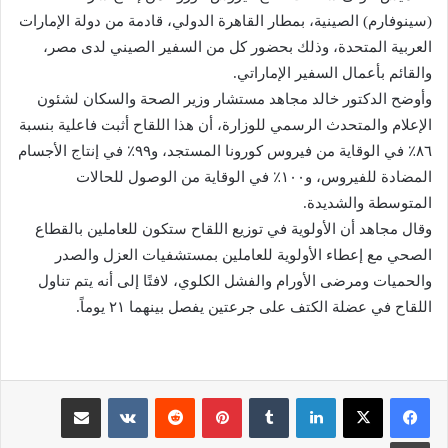
(سينوفارم) الصينية، بمطار القاهرة الدولي، قادمة من دولة الإمارات
العربية المتحدة، وذلك بحضور كل من السفير الصيني لدى مصر،
والقائم بأعمال السفير الإماراتي.
وأوضح الدكتور خالد مجاهد مستشار وزير الصحة والسكان لشئون
الإعلام والمتحدث الرسمي للوزارة، أن هذا اللقاح أثبت فاعلية بنسبة
٨٦٪ في الوقاية من فيروس كورونا المستجد، و٩٩٪ في إنتاج الأجسام
المضادة للفيروس، و١٠٠٪ في الوقاية من الوصول للحالات
المتوسطة والشديدة.
وقال مجاهد أن الأولوية في توزيع اللقاح ستكون للعاملين بالقطاع
الصحي مع إعطاء الأولوية للعاملين بمستشفيات العزل والصدر
والحميات ومرضى الأورام والفشل الكلوي، لافتًا إلى أنه يتم تناول
اللقاح في عضلة الكتف على جرعتين يفصل بينهما ٢١ يوماً.
لينكدإن
‏Tumblr
بينتيريست
‏Reddit
‏VKontakte
مشاركة عبر البريد
طباعة