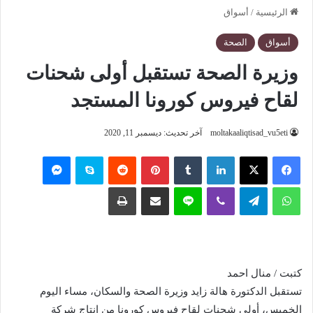
الرئيسية
/
أسواق
أسواق
الصحة
وزيرة الصحة تستقبل أولى شحنات
لقاح فيروس كورونا المستجد
moltakaaliqtisad_vu5eti
آخر تحديث: ديسمبر 11, 2020
فيسبوك
‫X
لينكدإن
‏Tumblr
بينتيريست
‏Reddit
سكايب
ماسنجر
واتساب
تيلقرام
ڤايبر
لاين
مشاركة عبر البريد
طباعة
كتبت / منال احمد
تستقبل الدكتورة هالة زايد وزيرة الصحة والسكان، مساء اليوم
الخميس، أولى شحنات لقاح فيروس كورونا من إنتاج شركة