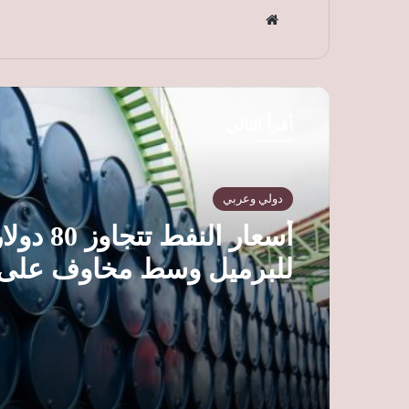
موق
ع
الوي
ب
أقرأ التالي
دولي وعربي
أسعار النفط تتجاوز 80
للبرميل وسط مخاوف على
الإمدادات وترقب محادثات
هرمز