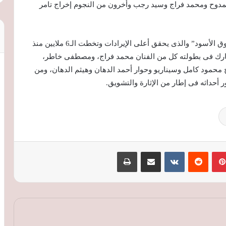
دوح ومحمد فراج وسيد رجب وأخرون من النجوم إخراج تامر
وفى نفس السياق يعرض لمنى زكى حالياً فيلم “الصندوق الأسود” والذى يحقق أعلى الإيرادات وتخطت الـ6 ملايين منذ
ارك فى بطولته كل من الفنان محمد فراج، ومصطفى خاطر،
محمود كامل وسيناريو وحوار أحمد الدهان وهيثم الدهان، ومن
 أحداثه فى إطار من الإثارة والتشويق.
بينتيريست
‏Reddit
‏VKontakte
مشاركة عبر البريد
طباعة
أسعار النفط تتجاوز 80 دولارا للبرميل وسط
مخاوف على الإمدادات وترقب محادثات
مضيق هرمز
أسعار النفط ترتفع مجددًا بأكثر من 1% مع
تصاعد التوترات في الشرق الأوسط