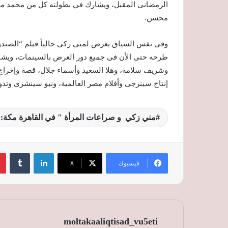
الرمضانى المقبل، ويشارك في بطولته كل من محمد مم
محسن.
طرحه حتى الأن فى جميع دور العرض بالسينمات، ويش
وشريف سلامة، وهلا السعيد وأسماء جلال، قصة وإخراج 
إنتاج سينرجى وأفلام مصر العالمية، ونيو سينشرى وتدور
مني زكي و صراعات المرأة " في القاهرة مكة:
لينكدإن
‏Tumblr
فيسبوك
‫X
moltakaaliqtisad_vu5eti