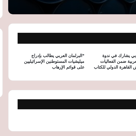
عمرو دياب يطرح كليب «لولا البنات» بعد
تصدرها قوائم الاستماع ضمن ألبوم «حبيتك»
تراجع التبادل التجاري بين مصر ومدغشقر
إلى 122.8 مليون دولار خلال 2025 رغم نمو
الاستثمارات
ربي يشارك في ندوة
*البرلمان العربي يطالب بإدراج
عربية ضمن الفعاليات
ميليشيات المستوطنين الإسرائيليين
 القاهرة الدولي للكتاب
على قوائم الإرهاب
التوترات الروسية الأوكرانية ترفع أسعار
القمح عالميًا.. ومخزون مصر الاستراتيجي
يؤمن الاحتياجات حتى مارس 2027