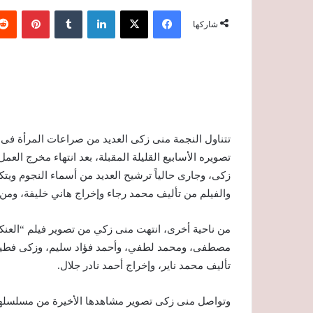
فيسبوك
‫X
لينكدإن
‏Tumblr
بينتيريست
شاركها
تتناول النجمة منى زكى العديد من صراعات المرأة فى ا
تصويره الأسابيع القليلة المقبلة، بعد انتهاء مخرج الع
زكى، وجارى حالياً ترشيح العديد من أسماء النجوم ويتك
والفيلم من تأليف محمد رجاء وإخراج هاني خليفة، ومن
من ناحية أخرى، انتهت منى زكي من تصوير فيلم “العنكب
مصطفى، ومحمد لطفي، وأحمد فؤاد سليم، وزكى فطي
تأليف محمد ناير، وإخراج أحمد نادر جلال.
وتواصل منى زكى تصوير مشاهدها الأخيرة من مسلسلها