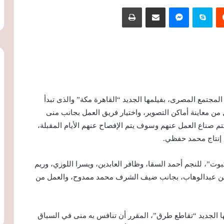
‏Reddit
سكايب
ماسنجر
مشاركة عبر البريد
طباعة
لمجتمع المصرى، بفيلمها الجديد “القاهرة مكة” والذى تبدأ
مل من معاينة أماكن التصوير، واختيار فريق العمل بجانب منى
تم صناع العمل عنهم وسوف يتم الإفصاح عنهم الأيام المقبلة،
 إنتاج محمد حفظي.
وت”، للنجم أحمد السقا، وظافر العابدين، ويسرا اللوزي، وريم
ن عبدالوهاب، بجانب ضيف الشرف محمد ممدوح، والعمل من
 الجديد “تقاطع طرق”، المقرر أن تنافس به منى في السباق