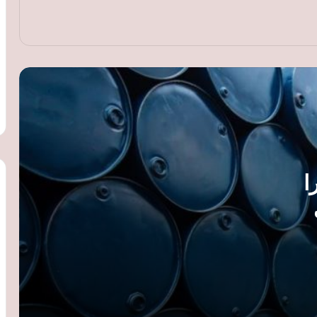
أسعار الذهب ترتفع عالميًا لليوم الثاني رغم
انحسار التوتر في مضيق هرمز وترقب
بيانات الوظائف الأمريكية
سامو زين يعلن لأول مرة ارتباطه: خطيبتي
مصرية ومن الوسط الفني
شهيرة: حق الأداء العلني مستحق للفنانين..
 دولارا
وأجور النجوم المرتفعة لا تمثل الوسط الفني
أوبك بلس يوافق على زيادة إنتاج النفط 188
 مضيق
ألف برميل يوميًا اعتبارًا من سبتمبر
تباطؤ تضخم أسعار المنتجين في جنوب
أفريقيا إلى 7.5% خلال يونيو