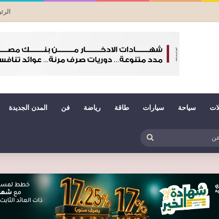
الرئ
لات
سياحة
سيارات
طاقة
رياضة
فن
المدن الجديدة
بي
ظلم
بحث
عن