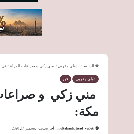
الرئيسية
/
دولي وعربي
/
مني زكي و صراعات المرأة ” في ال
دولي وعربي
فن
مني زكي و صراعات 
مكة:
moltakaaliqtisad_vu5eti
آخر تحديث: ديسمبر 14, 2020