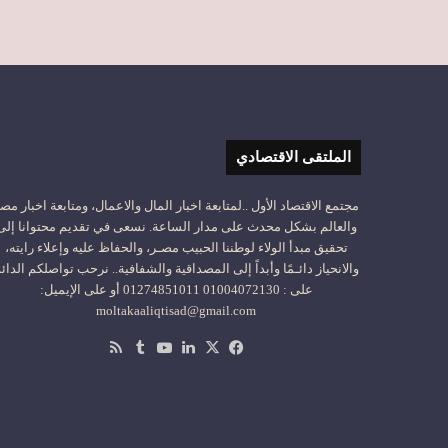
الملتقى الاقتصادي
مجتمع الاقتصاد الأول ..لمتابعة اخبار المال والاعمال، ومتابعة اخبار مص
والعالم بشكل محدث على مدار الساعة. نسعى في تقديم محتوانا إلى
تحقيق مبدأ الولاء لوطننا الحبيب مصـر، والحفاظ عليه وإعلاء رايته،
والانحياز دائـمًا وأبداً إلى المصداقية والشفافية.. نرحب تواصلكم الدائ
على : 01004072130 01274851011 أو على الإيميل:
moltakaaliqtisad@gmail.com
‫X
فيسبوك
لينكدإن
‫YouTube
ملخص
الموقع
RSS