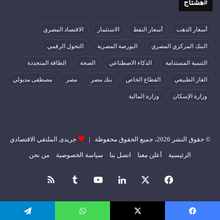
#هشتاج
أسعار الذهب
أسعار النفط
الاستثمار
الاقتصاد المصري
البنك المركزي المصري
البورصة المصرية
التحول الرقمي
التنمية المستدامة
الذكاء الاصطناعي
الصحة
الطاقة المتجددة
الغاز الطبيعي
القطاع الخاص
بنك مصر
مصر
مصطفى مدبولي
وزارة الإسكان
وزارة المالية
© حقوق النشر 2026، جميع الحقوق محفوظة |
جريدى الملتقي الاقتصادي
الرئيسية
أعلن معنا
اتصل بنا
سياسة الخصوصية
من نحن
فيسبوك
‫X
لينكدإن
‫YouTube
ملخص
الموقع