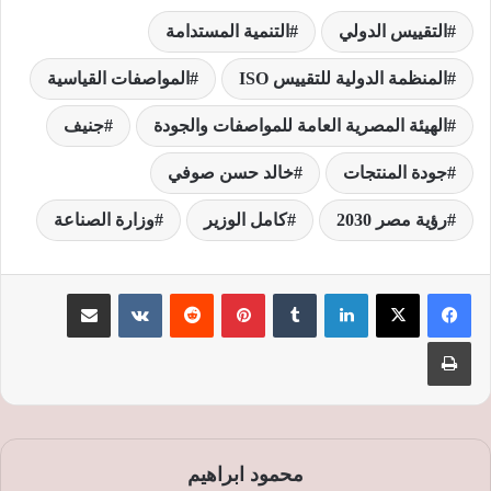
التقييس الدولي
التنمية المستدامة
المنظمة الدولية للتقييس ISO
المواصفات القياسية
الهيئة المصرية العامة للمواصفات والجودة
جنيف
جودة المنتجات
خالد حسن صوفي
رؤية مصر 2030
كامل الوزير
وزارة الصناعة
لينكدإن
‏Tumblr
بينتيريست
‏Reddit
‏VKontakte
مشاركة عبر البريد
طباعة
محمود ابراهيم