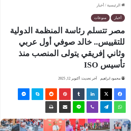
الرئيسية
/
أخبار
أخبار
منوعات
مصر تتسلم رئاسة المنظمة الدولية
للتقييس.. خالد صوفي أول عربي
وثاني إفريقي يتولى المنصب منذ
تأسيس ISO
محمود ابراهيم
آخر تحديث: أكتوبر 12, 2025
فيسبوك
‫X
لينكدإن
‏Tumblr
بينتيريست
‏Reddit
سكايب
ماسنجر
واتساب
تيلقرام
ڤايبر
لاين
مشاركة عبر البريد
طباعة