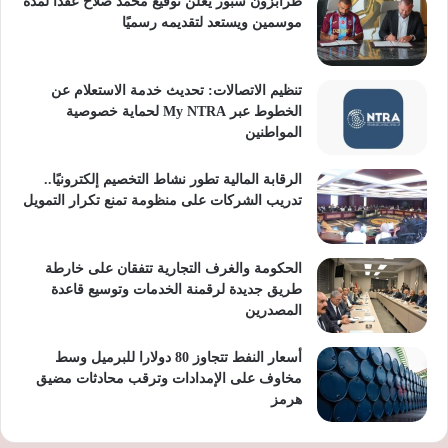
طرابزون سبور يعلن توقيع محمد صلاح عقدًا لمدة
موسمين ويستعد لتقديمه رسميًا
تنظيم الاتصالات: تحديث خدمة الاستعلام عن
الخطوط عبر My NTRA لحماية خصوصية
المواطنين
الرقابة المالية تطور نشاط التخصيم إلكترونيًا..
تدريب الشركات على منظومة تمنع تكرار التمويل
الحكومة والغرف التجارية تتفقان على خارطة
طريق جديدة لرقمنة الخدمات وتوسيع قاعدة
المصدرين
أسعار النفط تتجاوز 80 دولارا للبرميل وسط
مخاوف على الإمدادات وترقب محادثات مضيق
هرمز