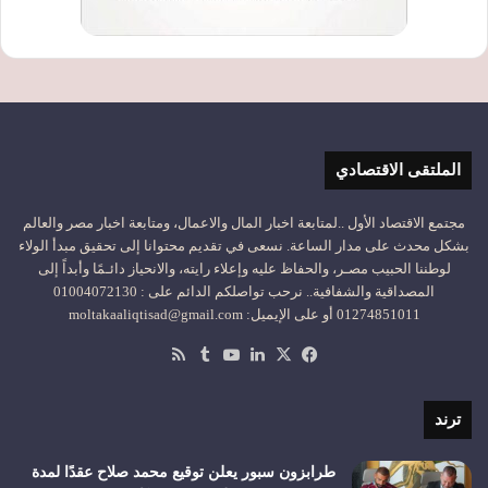
الملتقى الاقتصادي
مجتمع الاقتصاد الأول ..لمتابعة اخبار المال والاعمال، ومتابعة اخبار مصر والعالم
بشكل محدث على مدار الساعة. نسعى في تقديم محتوانا إلى تحقيق مبدأ الولاء
لوطننا الحبيب مصـر، والحفاظ عليه وإعلاء رايته، والانحياز دائـمًا وأبداً إلى
المصداقية والشفافية.. نرحب تواصلكم الدائم على : 01004072130
01274851011 أو على الإيميل: moltakaaliqtisad@gmail.com
‫X
فيسبوك
لينكدإن
‫YouTube
ملخص
الموقع
RSS
ترند
طرابزون سبور يعلن توقيع محمد صلاح عقدًا لمدة