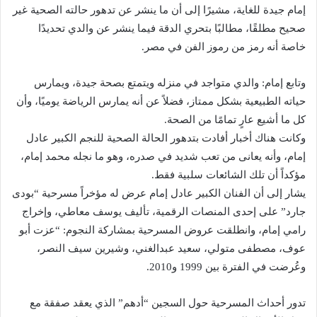
إمام جيدة للغاية، مشيرًا إلى أن ما ينشر عن تدهور حالته الصحية غير
صحيح مطلقًا، مطالبًا بتحري الدقة فيما ينشر عن والدي تحديدًا
خاصة أنه رمز من رموز الفن في مصر.
وتابع إمام: والدي متواجد في منزله ويتمتع بصحة جيدة، ويمارس
حياته الطبيعية بشكل ممتاز، فضلاً عن أنه يمارس الرياضة يوميًا، وأن
كل ما أشيع عارٍ تمامًا من الصحة.
وكانت هناك أخبار أفادت بتدهور الحالة الصحية للنجم الكبير عادل
إمام، وأنه يعانى من تعب شديد في صدره، وهو ما نجله محمد إمام،
مؤكداً أن تلك الشائعات سلبية فقط.
يشار إلى أن الفنان الكبير عادل إمام عرض له مؤخراً مسرحية “بودى
جارد” على إحدى المنصات الرقمية، تأليف يوسف معاطي، وإخراج
رامي إمام، وانطلقت عروض المسرحية بمشاركة النجوم: “عزت أبو
عوف، مصطفى متولي، سعيد عبدالغني، وشيرين سيف النصر،
وعُرضت في الفترة بين 1999 و2010.
تدور أحداث المسرحية حول السجين “أدهم” الذي يعقد صفقة مع