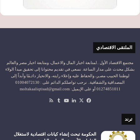
الملتقى الاقتصادي
مجتمع الاقتصاد الأول ..لمتابعة اخبار المال والاعمال، ومتابعة اخبار مصر والعالم
بشكل محدث على مدار الساعة. نسعى في تقديم محتوانا إلى تحقيق مبدأ الولاء
لوطننا الحبيب مصـر، والحفاظ عليه وإعلاء رايته، والانحياز دائـمًا وأبداً إلى
المصداقية والشفافية.. نرحب تواصلكم الدائم على : 01004072130
01274851011 أو على الإيميل: moltakaaliqtisad@gmail.com
‫X
فيسبوك
لينكدإن
‫YouTube
ملخص
الموقع
RSS
ترند
الحكومة تبحث إنشاء كيانات اقتصادية لاستغلال