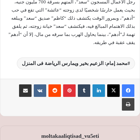
رجل الأعمال المسجون “سعد”، المتهم بسرقة 700 مليون جنيه،
بحيث يعمل حارسًا شخصيًا لدى زوجته “عائشة” التي تقع في حب
“أدهم”، وبمرور الوقت يكتشف ذلك “كاظم” صديق “سعد” ويبلغه
بذلك الاهتمام المبالغ فيه، فيكتشف “سعد” خيانة زوجته، ثم يلفق
تهمة لـ”أدهم”، بينما يحاول الهرب بما سرقه من مال، إلا أن “أدهم”
يقف عقبة في طريقه.
محمد إمام: الزعيم بخير ويمارس الرياضة فى المنزل
لينكدإن
‏Tumblr
بينتيريست
‏Reddit
‏VKontakte
مشاركة عبر البريد
طباعة
moltakaaliqtisad_vu5eti