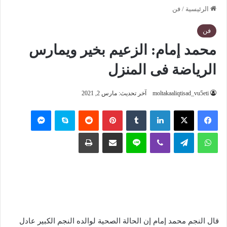
الرئيسية
/
فن
فن
محمد إمام: الزعيم بخير ويمارس
الرياضة فى المنزل
moltakaaliqtisad_vu5eti
آخر تحديث: مارس 2, 2021
فيسبوك
‫X
لينكدإن
‏Tumblr
بينتيريست
‏Reddit
سكايب
ماسنجر
واتساب
تيلقرام
ڤايبر
لاين
مشاركة عبر البريد
طباعة
قال النجم محمد إمام إن الحالة الصحية لوالده النجم الكبير عادل