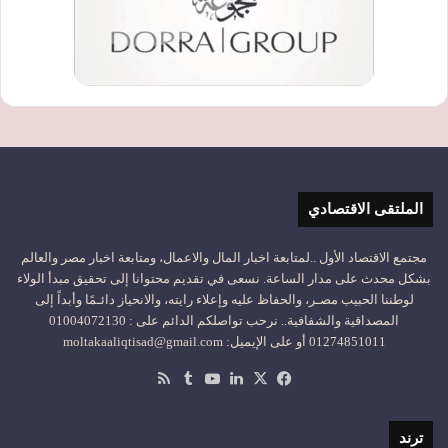
الملتقى الاقتصادي
مجتمع الاقتصاد الأول ..لمتابعة اخبار المال والاعمال، ومتابعة اخبار مصر والعالم
بشكل محدث على مدار الساعة. نسعى في تقديم محتوانا إلى تحقيق مبدأ الولاء
لوطننا الحبيب مصـر، والحفاظ عليه وإعلاء رايته، والانحياز دائـمًا وأبداً إلى
المصداقية والشفافية.. نرحب تواصلكم الدائم على : 01004072130
01274851011 أو على الإيميل: moltakaaliqtisad@gmail.com
‫X
فيسبوك
لينكدإن
‫YouTube
ملخص
الموقع
RSS
ترند