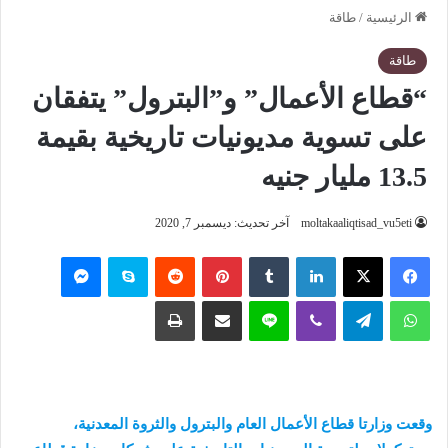
الرئيسية
/
طاقة
طاقة
“قطاع الأعمال” و”البترول” يتفقان
على تسوية مديونيات تاريخية بقيمة
13.5 مليار جنيه
moltakaaliqtisad_vu5eti
آخر تحديث: ديسمبر 7, 2020
فيسبوك
‫X
لينكدإن
‏Tumblr
بينتيريست
‏Reddit
سكايب
ماسنجر
واتساب
تيلقرام
ڤايبر
لاين
مشاركة عبر البريد
طباعة
وقعت وزارتا قطاع الأعمال العام والبترول والثروة المعدنية،