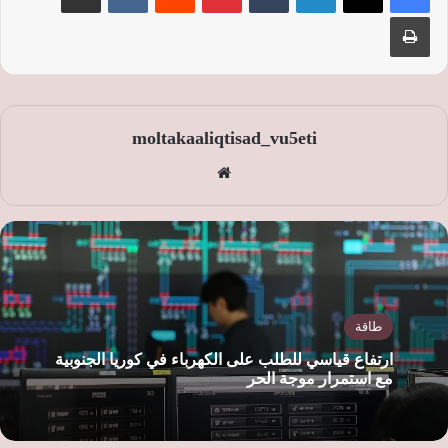
طباعة
moltakaaliqtisad_vu5eti
موق
ع
الوي
ب
طاقة
ارتفاع قياسي للطلب على الكهرباء في كوريا الجنوبية
مع استمرار موجة الحر