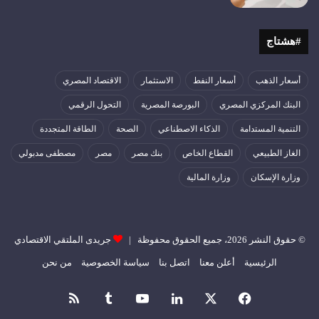
#هشتاج
أسعار الذهب
أسعار النفط
الاستثمار
الاقتصاد المصري
البنك المركزي المصري
البورصة المصرية
التحول الرقمي
التنمية المستدامة
الذكاء الاصطناعي
الصحة
الطاقة المتجددة
الغاز الطبيعي
القطاع الخاص
بنك مصر
مصر
مصطفى مدبولي
وزارة الإسكان
وزارة المالية
© حقوق النشر 2026، جميع الحقوق محفوظة |
جريدى الملتقي الاقتصادي
الرئيسية
أعلن معنا
اتصل بنا
سياسة الخصوصية
من نحن
فيسبوك
‫X
لينكدإن
‫YouTube
ملخص