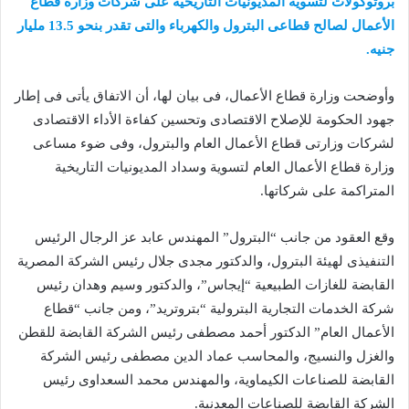
بروتوكولات لتسوية المديونيات التاريخية على شركات وزارة قطاع
الأعمال لصالح قطاعى البترول والكهرباء والتى تقدر بنحو 13.5 مليار
جنيه.
وأوضحت وزارة قطاع الأعمال، فى بيان لها، أن الاتفاق يأتى فى إطار
جهود الحكومة للإصلاح الاقتصادى وتحسين كفاءة الأداء الاقتصادى
لشركات وزارتى قطاع الأعمال العام والبترول، وفى ضوء مساعى
وزارة قطاع الأعمال العام لتسوية وسداد المديونيات التاريخية
المتراكمة على شركاتها.
وقع العقود من جانب “البترول” المهندس عابد عز الرجال الرئيس
التنفيذى لهيئة البترول، والدكتور مجدى جلال رئيس الشركة المصرية
القابضة للغازات الطبيعية “إيجاس”، والدكتور وسيم وهدان رئيس
شركة الخدمات التجارية البترولية “بتروتريد”، ومن جانب “قطاع
الأعمال العام” الدكتور أحمد مصطفى رئيس الشركة القابضة للقطن
والغزل والنسيج، والمحاسب عماد الدين مصطفى رئيس الشركة
القابضة للصناعات الكيماوية، والمهندس محمد السعداوى رئيس
الشركة القابضة للصناعات المعدنية.