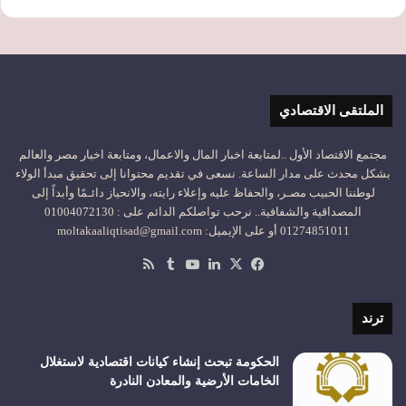
الملتقى الاقتصادي
مجتمع الاقتصاد الأول ..لمتابعة اخبار المال والاعمال، ومتابعة اخبار مصر والعالم
بشكل محدث على مدار الساعة. نسعى في تقديم محتوانا إلى تحقيق مبدأ الولاء
لوطننا الحبيب مصـر، والحفاظ عليه وإعلاء رايته، والانحياز دائـمًا وأبداً إلى
المصداقية والشفافية.. نرحب تواصلكم الدائم على : 01004072130
01274851011 أو على الإيميل: moltakaaliqtisad@gmail.com
‫X
فيسبوك
لينكدإن
‫YouTube
ملخص
الموقع
RSS
ترند
الحكومة تبحث إنشاء كيانات اقتصادية لاستغلال
الخامات الأرضية والمعادن النادرة