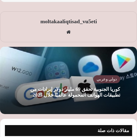
moltakaaliqtisad_vu5eti
موق
ع
الوي
ب
دولي وعربي
كوريا الجنوبية تحقق 69 مليار دولار إيرادات من
تطبيقات الهواتف المحمولة عالميًا خلال 2025
مقالات ذات صلة