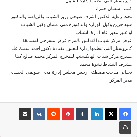
كايروستار التي تنظمها إدارة للفنون
كتب : شعبان حمزة
تحت رعاية الدكتور اشرف صبحي وزير الشباب والرياضة والدكتور
سيد حزين وكيل الوزارة والدكتورة مني عثمان وكيل الشباب
او عبير مدير عام إدارة الشباب
عرض مركز شباب الاندلس بالمرج عرض مسرحي لمسابقة
كايروستار التي تنظمها إدارة للفنون بقيادة دكتور احمد سمك على
مسرح مركز شباب الهايكستب للمخرج المركز محمد صالح كيتا
مشرف النشاط نشوة محمد
تحياتي مدحت مصطفى رئيس مجلس إدارة محى سويفي الحساني
مدير المركز
لينكدإن
‏Tumblr
بينتيريست
‏Reddit
‏VKontakte
مشاركة عبر البريد
طباعة