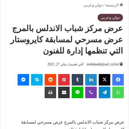
الرئيسية
/
دولي وعربي
دولي وعربي
عرض مركز شباب الاندلس بالمرج
عرض مسرحي لمسابقة كايروستار
التي تنظمها إدارة للفنون
moltakaaliqtisad_vu5eti
آخر تحديث: يناير 27, 2021
فيسبوك
‫X
لينكدإن
‏Tumblr
بينتيريست
‏Reddit
سكايب
ماسنجر
واتساب
تيلقرام
ڤايبر
لاين
مشاركة عبر البريد
طباعة
عرض مركز شباب الاندلس بالمرج عرض مسرحي لمسابقة