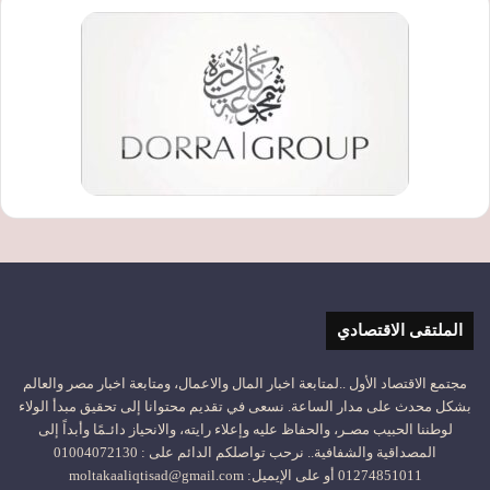
الملتقى الاقتصادي
مجتمع الاقتصاد الأول ..لمتابعة اخبار المال والاعمال، ومتابعة اخبار مصر والعالم
بشكل محدث على مدار الساعة. نسعى في تقديم محتوانا إلى تحقيق مبدأ الولاء
لوطننا الحبيب مصـر، والحفاظ عليه وإعلاء رايته، والانحياز دائـمًا وأبداً إلى
المصداقية والشفافية.. نرحب تواصلكم الدائم على : 01004072130
01274851011 أو على الإيميل: moltakaaliqtisad@gmail.com