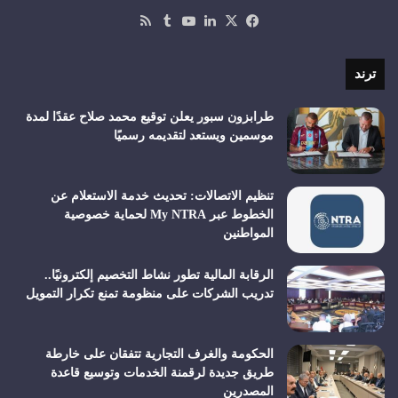
‫X
فيسبوك
لينكدإن
‫YouTube
ملخص
الموقع
RSS
ترند
طرابزون سبور يعلن توقيع محمد صلاح عقدًا لمدة
موسمين ويستعد لتقديمه رسميًا
تنظيم الاتصالات: تحديث خدمة الاستعلام عن
الخطوط عبر My NTRA لحماية خصوصية
المواطنين
الرقابة المالية تطور نشاط التخصيم إلكترونيًا..
تدريب الشركات على منظومة تمنع تكرار التمويل
الحكومة والغرف التجارية تتفقان على خارطة
طريق جديدة لرقمنة الخدمات وتوسيع قاعدة
المصدرين