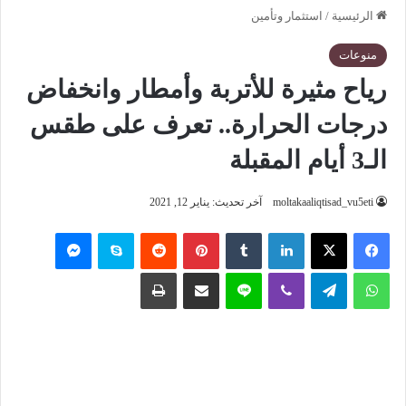
الرئيسية
/
استثمار وتأمين
منوعات
رياح مثيرة للأتربة وأمطار وانخفاض
درجات الحرارة.. تعرف على طقس
الـ3 أيام المقبلة
moltakaaliqtisad_vu5eti
آخر تحديث: يناير 12, 2021
فيسبوك
‫X
لينكدإن
‏Tumblr
بينتيريست
‏Reddit
سكايب
ماسنجر
واتساب
تيلقرام
ڤايبر
لاين
مشاركة عبر البريد
طباعة