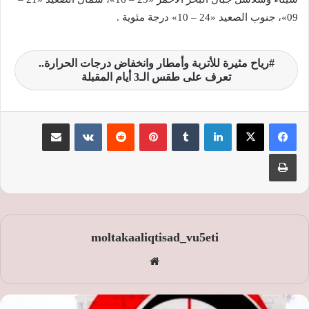
09»، جنوب الصعيد «24 – 10» درجة مئوية .
رياح مثيرة للأتربة وأمطار وانخفاض درجات الحرارة..
تعرف على طقس الـ3 أيام المقبلة
لينكدإن
‏Tumblr
بينتيريست
‏Reddit
‏VKontakte
مشاركة عبر البريد
طباعة
moltakaaliqtisad_vu5eti
موق
ع
الوي