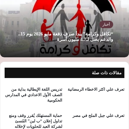
ب
أخبار
“تكافل وكرامة” يبدأ صرف دفعة مايو 2026 يوم 15..
والدعم يصل لـ4.7 مليون أسرة
مقالات ذات صلة
تعرف علي اكثر الاخطاء الرمضانية
تدريس اللغة الإيطالية بداية من
الصف الأول الاعدادي في المدارس
الحكومية
تعرف علي جبل الملح في مصر
حماية المستهلك يُقرر وقف ومنع
تداول إعلان “ب لبن” المُسئ
لشركة العبد للحلويات لإخلاله