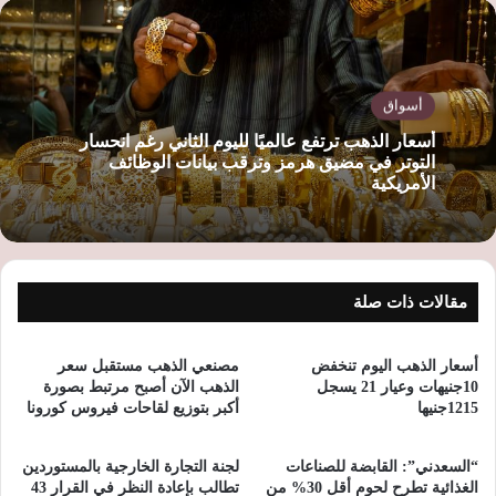
أسواق
أسعار الذهب ترتفع عالميًا لليوم الثاني رغم انحسار
التوتر في مضيق هرمز وترقب بيانات الوظائف
الأمريكية
مقالات ذات صلة
أسعار الذهب اليوم تنخفض
مصنعي الذهب مستقبل سعر
10جنيهات وعيار 21 يسجل
الذهب الآن أصبح مرتبط بصورة
1215جنيها
أكبر بتوزيع لقاحات فيروس كورونا
“السعدني”: القابضة للصناعات
لجنة التجارة الخارجية بالمستوردين
الغذائية تطرح لحوم أقل 30% من
تطالب بإعادة النظر في القرار 43