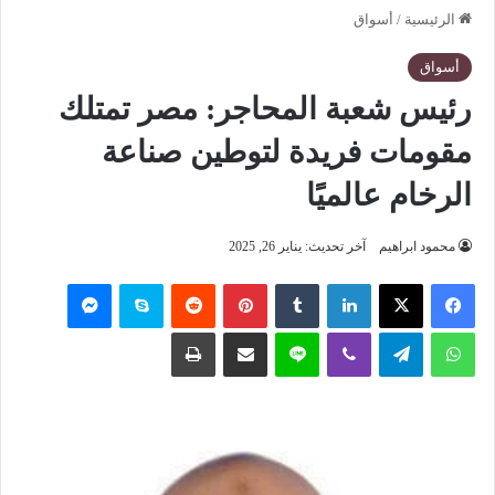
الرئيسية
/
أسواق
أسواق
رئيس شعبة المحاجر: مصر تمتلك
مقومات فريدة لتوطين صناعة
الرخام عالميًا
محمود ابراهيم
آخر تحديث: يناير 26, 2025
فيسبوك
‫X
لينكدإن
‏Tumblr
بينتيريست
‏Reddit
سكايب
ماسنجر
واتساب
تيلقرام
ڤايبر
لاين
مشاركة عبر البريد
طباعة