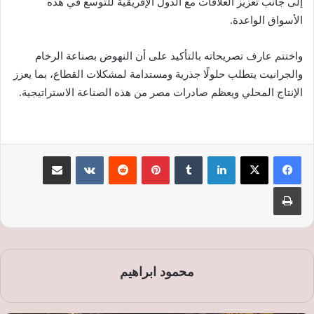
إلى جانب تعزيز العلاقات مع الدول الإفريقية للتوسع في هذه
الأسواق الواعدة.
واختتم عارف تصريحاته بالتأكيد على أن النهوض بصناعة الرخام
والجرانيت يتطلب حلولًا جذرية ومستدامة لمشكلات القطاع، بما يعزز
الإنتاج المحلي ويعظم صادرات مصر من هذه الصناعة الاستراتيجية.
لينكدإن
‏Tumblr
بينتيريست
‏Reddit
‏VKontakte
مشاركة عبر البريد
طباعة
محمود ابراهيم