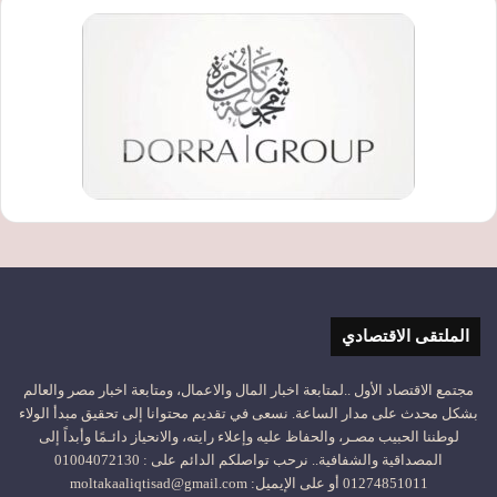
الملتقى الاقتصادي
مجتمع الاقتصاد الأول ..لمتابعة اخبار المال والاعمال، ومتابعة اخبار مصر والعالم
بشكل محدث على مدار الساعة. نسعى في تقديم محتوانا إلى تحقيق مبدأ الولاء
لوطننا الحبيب مصـر، والحفاظ عليه وإعلاء رايته، والانحياز دائـمًا وأبداً إلى
المصداقية والشفافية.. نرحب تواصلكم الدائم على : 01004072130
01274851011 أو على الإيميل: moltakaaliqtisad@gmail.com