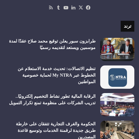
‫X
فيسبوك
لينكدإن
‫YouTube
ملخص
الموقع
RSS
ترند
طرابزون سبور يعلن توقيع محمد صلاح عقدًا لمدة
موسمين ويستعد لتقديمه رسميًا
تنظيم الاتصالات: تحديث خدمة الاستعلام عن
الخطوط عبر My NTRA لحماية خصوصية
المواطنين
الرقابة المالية تطور نشاط التخصيم إلكترونيًا..
تدريب الشركات على منظومة تمنع تكرار التمويل
الحكومة والغرف التجارية تتفقان على خارطة
طريق جديدة لرقمنة الخدمات وتوسيع قاعدة
المصدرين