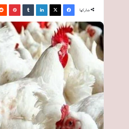
فيسبوك
‫X
لينكدإن
‏Tumblr
بينتيريست
شاركها