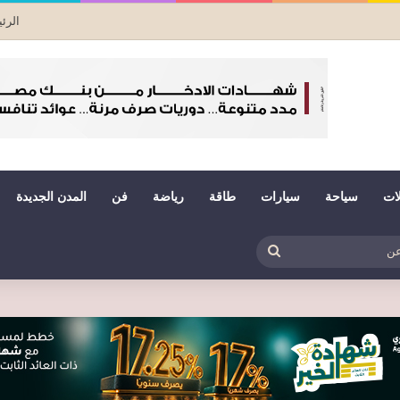
الرئ
لات
سياحة
سيارات
طاقة
رياضة
فن
المدن الجديدة
بي
ظلم
بحث
عن