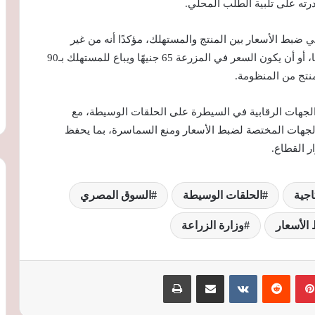
رته على تلبية الطلب المحلي.
ضبط الأسعار بين المنتج والمستهلك، مؤكدًا أنه من غير
المقبول أن يكون سعر التكلفة 68 جنيهًا ويباع بـ60 جنيهًا، أو أن يكون السعر في المزرعة 65 جنيهًا ويباع للمستهلك بـ90
منتج من المنظومة.
لجهات الرقابية في السيطرة على الحلقات الوسيطة، مع
لجهات المختصة لضبط الأسعار ومنع السماسرة، بما يحفظ
 القطاع.
تاجية
الحلقات الوسيطة
السوق المصري
الأسعار
وزارة الزراعة
محافظ الغربية يصدر قرارا بتعيين المستشار
بينتيريست
‏Reddit
‏VKontakte
مشاركة عبر البريد
طباعة
أحمد صلاح محرم مستشارا قانونيا للمحافظة