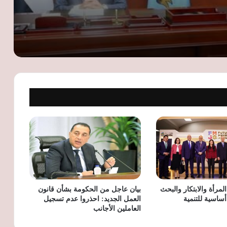
«السويدي إليكتريك» تنشئ مجمعًا صناعيًا
جديدًا بالفيوم لإنتاج المكونات الكهربائية
وضفائر السيارات
قبل موسم المولد النبوي.. توقعات بزيادة
أسعار الحلوى رغم انخفاض السكر واستمرار
ضغوط الإنتاج
وزير الاستثمار: طروحات الشركات الكبرى
مفتاح إنهاء هيمنة 3 شركات على المؤشر
الرئيسي للبورصة
الكهرباء: تكلفة إنتاج الكيلووات 8.77 جنيه
والدولة تتحمل الجزء الأكبر من دعم الشرائح
الأولى
مرأة والابتكار والبحث
بيان عاجل من الحكومة بشأن قانون
ساسية للتنمية
العمل الجديد: احذروا عدم تسجيل
العاملين الأجانب