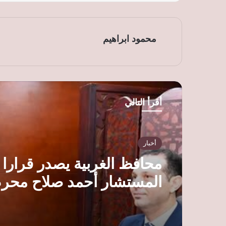
محمود ابراهيم
أقرأ التالي
أخبار
محافظ الغربية يصدر قرارا ب
المستشار أحمد صلاح محر
مستشارا قانونيا للمحافظة