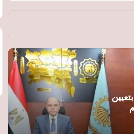
النقل تطلق تحذيرات جديدة لركاب
القطارات: لا تعبروا المزلقانات المغلقة ولا
تصعدوا أثناء الحركة
أسعار الذهب ترتفع عالميًا لليوم الثاني رغم
انحسار التوتر في مضيق هرمز وترقب
بيانات الوظائف الأمريكية
«التموين»: الإعلان عن تفاصيل الدعم النقدي
السلعي في مؤتمر حكومي.. والمنظومة
تشمل المخابز و«جمعيتي»
«التموين»: الدعم النقدي السلعي يحد من
تعيين
الهدر ويمنح المواطنين حرية اختيار السلع
م
رئيس شعبة المخابز ينتقد تسعير الخبز
السياحي: القرار لم يُناقش معنا