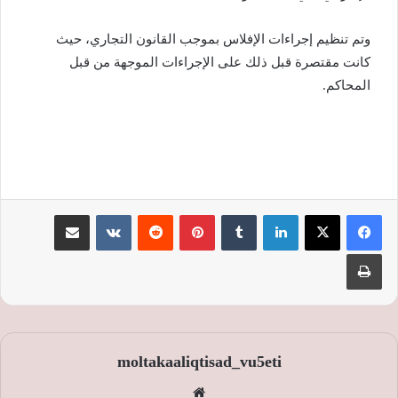
وتم تنظيم إجراءات الإفلاس بموجب القانون التجاري، حيث
كانت مقتصرة قبل ذلك على الإجراءات الموجهة من قبل
المحاكم.
لينكدإن
‏Tumblr
بينتيريست
‏Reddit
‏VKontakte
مشاركة عبر البريد
طباعة
moltakaaliqtisad_vu5eti
موق