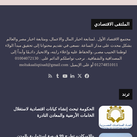
الملتقى الاقتصادي
مجتمع الاقتصاد الأول ..لمتابعة اخبار المال والاعمال، ومتابعة اخبار مصر والعالم
بشكل محدث على مدار الساعة. نسعى في تقديم محتوانا إلى تحقيق مبدأ الولاء
لوطننا الحبيب مصـر، والحفاظ عليه وإعلاء رايته، والانحياز دائـمًا وأبداً إلى
المصداقية والشفافية.. نرحب تواصلكم الدائم على : 01004072130
01274851011 أو على الإيميل: moltakaaliqtisad@gmail.com
‫X
فيسبوك
لينكدإن
‫YouTube
ملخص
الموقع
RSS
ترند
الحكومة تبحث إنشاء كيانات اقتصادية لاستغلال
الخامات الأرضية والمعادن النادرة
«الإسكان» تطرح 99 فرصة استثمارية بالمدن