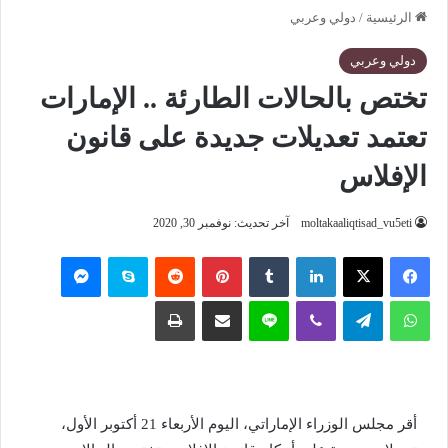
الرئيسية
/
دولي وعربي
دولي وعربي
تختص بالحالات الطارئة .. الإمارات
تعتمد تعديلات جديدة على قانون
الإفلاس
moltakaaliqtisad_vu5eti
آخر تحديث: نوفمبر 30, 2020
فيسبوك
‫X
لينكدإن
‏Tumblr
بينتيريست
‏Reddit
سكايب
ماسنجر
واتساب
تيلقرام
ڤايبر
لاين
مشاركة عبر البريد
طباعة
أقر مجلس الوزراء الإماراتي، اليوم الأربعاء 21 أكتوبر الأول،