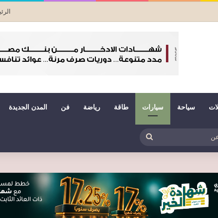
الرئ
لات
سياحة
سيارات
طاقة
رياضة
فن
المدن الجديدة
بي
ظلم
بحث
عن