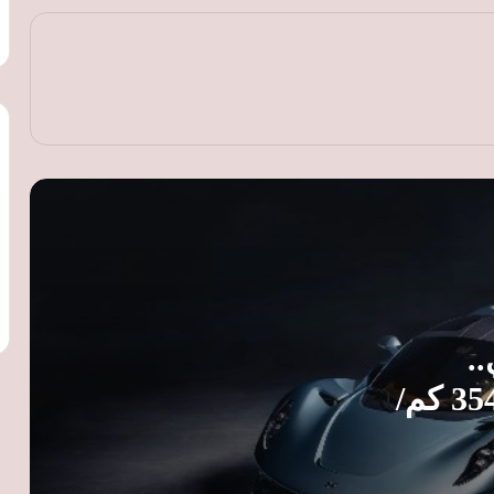
«السويدي إليكتريك» تنشئ مجمعًا صناعيًا
جديدًا بالفيوم لإنتاج المكونات الكهربائية
وضفائر السيارات
بي واي دي Ti7 موديل 2026 تصل
السعودية.. SUV هجينة بقوة 480 حصانًا
وسعر يبدأ من 139.9 ألف ريال
مزاد جمارك الإسكندرية يحقق 38.6 مليون
جنيه من بيع سيارات وبضائع راكدة
تويوتا برادو 2026 في السعودية.. المواصفات
.
الكاملة والأسعار وأبرز التجهيزات
Blackbird تنطلق بسرعة 354 كم/
مكلارين تكشف عن 788HS الجديدة.. 777
حصانًا وإنتاج عالمي محدود إلى 200 نسخة