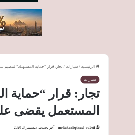
الرئيسية
/
سيارات
/
تجار: قرار “حماية المستهلك” لتنظيم
سيارات
تجار: قرار “حماية 
المستعمل يقضى عل
moltakaaliqtisad_vu5eti
آخر تحديث: ديسمبر 3, 2020