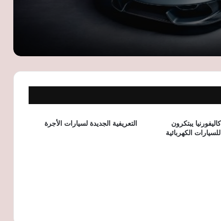
فيراري تسجل علامات تجارية جديدة..
إصدارات مرتقبة من 12 سيليندري وF80
و296 عالية الأداء
أفاتار 12 Ultra EV.. سيارة كهربائية فاخرة
بقوة 402 حصان ومدى يصل إلى 705
كيلومترات
سوبارو إمبريزا 2005 تعود إلى سوق
المستعمل.. تعرف على المواصفات والسعر
في مصر
اليفورنيا يبتكرون
التعريفية الجديدة لسيارات الأجرة
لسيارات الكهربائية
7 أخطاء شائعة تهدد سيارتك في الصيف..
تجنبها لحماية المحرك والإطارات من التلف