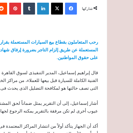
فيسبوك
‫X
لينكدإن
‏Tumblr
بينتيريست
شاركها
رحب المتعاملون بقطاع بيع السيارات المستعملة بقرار
المستعملة عن طريق إلزام التاجر بضرورة إرفاق شهادة
على حقوق المواطنين.
قال إبراهيم إسماعيل، المدير التنفيذى لسوق القاهرة
الفنية الكاملة للسيارة قبل بيعها للعملاء، من مراكز 
التى تصف حالتها هو لمكافحة التضليل الذى يحدث فى 
أشار إسماعيل، إلى أن التقرير يمثل ضماناً لحق المشتر
عيوب أخرى لم تكن مرفقة بالتقرير يمكنه الرجوع لجهاز 
أكد أن الجهاز يتأكد أولاً من انتشار المراكز المعتمدة 