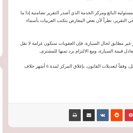
ولية البائع ومركز الخدمة الذي أصدر التقرير تضامنية إذا ما
في التقرير، نظراً لأن بعض المعارض بتكتب العربيات بأسماء
 غير مطابق لحال السيارة، فإن العقوبات ستكون غرامة لا تقل
كما يعاقب مركز الصيانة الذى يثبت إصداره لتقرير مضلل، وفقاً لتعديلات القانون، بإغلاق المركز لمدة 6 أشهر خلاف
بينتيريست
‏Reddit
‏VKontakte
مشاركة عبر البريد
طباعة
هايبركار جديدة من هينيسي.. Blackbird
تنطلق بسرعة 354 كم/ساعة وسعرها 9.4
مليون ريال