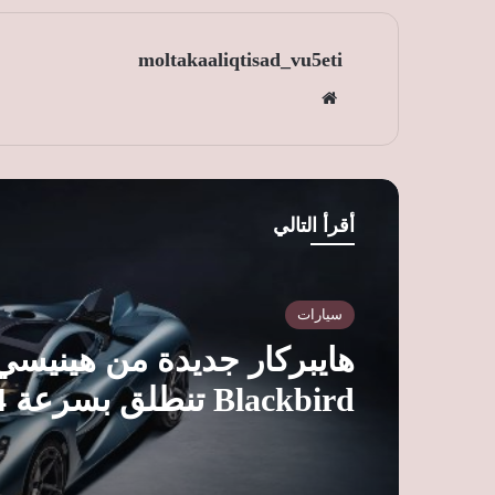
moltakaaliqtisad_vu5eti
موق
ع
الوي
ب
أقرأ التالي
سيارات
هايبركار جديدة من هينيسي.
ساعة وسعرها 9.4 مليون ريال