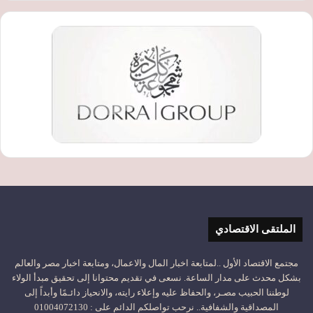
الملتقى الاقتصادي
مجتمع الاقتصاد الأول ..لمتابعة اخبار المال والاعمال، ومتابعة اخبار مصر والعالم
بشكل محدث على مدار الساعة. نسعى في تقديم محتوانا إلى تحقيق مبدأ الولاء
لوطننا الحبيب مصـر، والحفاظ عليه وإعلاء رايته، والانحياز دائـمًا وأبداً إلى
المصداقية والشفافية.. نرحب تواصلكم الدائم على : 01004072130