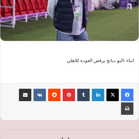
انباء :اليو ديانج يرفض العودة للاهلي
لينكدإن
‏Tumblr
بينتيريست
‏Reddit
‏VKontakte
مشاركة عبر البريد
طباعة