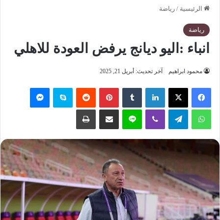
الرئيسية
/
رياضة
رياضة
انباء :اليو ديانج يرفض العودة للاهلي
محمود ابراهيم
آخر تحديث: أبريل 21, 2025
فيسبوك
‫X
لينكدإن
‏Tumblr
بينتيريست
‏Reddit
سكايب
ماسنجر
واتساب
تيلقرام
ڤايبر
لاين
مشاركة عبر البريد
طباعة