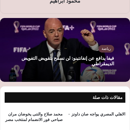
محمود ابراهيم
رياضة
فيفا يدافع عن إنفانتينو: لن نسمح بتقويض التفويض
الديمقراطي
مقالات ذات صلة
الاهلي المصري يواجه صان داونز ٠
محمد صلاح والننى يخوضان مران
صباحى فور الانضمام لمنتخب مصر