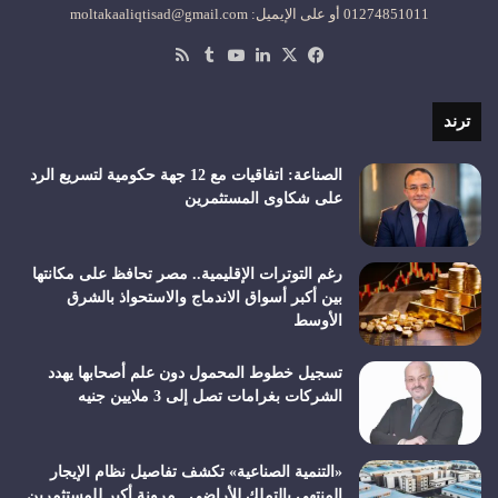
01274851011 أو على الإيميل: moltakaaliqtisad@gmail.com
‫X
فيسبوك
لينكدإن
‫YouTube
ملخص
الموقع
RSS
ترند
الصناعة: اتفاقيات مع 12 جهة حكومية لتسريع الرد
على شكاوى المستثمرين
رغم التوترات الإقليمية.. مصر تحافظ على مكانتها
بين أكبر أسواق الاندماج والاستحواذ بالشرق
الأوسط
تسجيل خطوط المحمول دون علم أصحابها يهدد
الشركات بغرامات تصل إلى 3 ملايين جنيه
«التنمية الصناعية» تكشف تفاصيل نظام الإيجار
المنتهي بالتملك للأراضي.. مرونة أكبر للمستثمرين