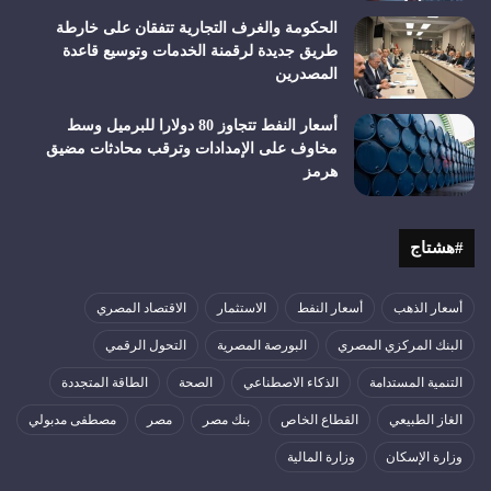
الحكومة والغرف التجارية تتفقان على خارطة
طريق جديدة لرقمنة الخدمات وتوسيع قاعدة
المصدرين
أسعار النفط تتجاوز 80 دولارا للبرميل وسط
مخاوف على الإمدادات وترقب محادثات مضيق
هرمز
#هشتاج
أسعار الذهب
أسعار النفط
الاستثمار
الاقتصاد المصري
البنك المركزي المصري
البورصة المصرية
التحول الرقمي
التنمية المستدامة
الذكاء الاصطناعي
الصحة
الطاقة المتجددة
الغاز الطبيعي
القطاع الخاص
بنك مصر
مصر
مصطفى مدبولي
وزارة الإسكان
وزارة المالية