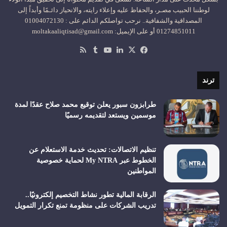
لوطننا الحبيب مصـر، والحفاظ عليه وإعلاء رايته، والانحياز دائـمًا وأبداً إلى
المصداقية والشفافية.. نرحب تواصلكم الدائم على : 01004072130
01274851011 أو على الإيميل: moltakaaliqtisad@gmail.com
‫X
فيسبوك
لينكدإن
‫YouTube
ملخص
الموقع
RSS
ترند
طرابزون سبور يعلن توقيع محمد صلاح عقدًا لمدة
موسمين ويستعد لتقديمه رسميًا
تنظيم الاتصالات: تحديث خدمة الاستعلام عن
الخطوط عبر My NTRA لحماية خصوصية
المواطنين
الرقابة المالية تطور نشاط التخصيم إلكترونيًا..
تدريب الشركات على منظومة تمنع تكرار التمويل