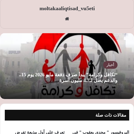
moltakaaliqtisad_vu5eti
موق
ع
الوي
ب
أخبار
“تكافل وكرامة” يبدأ صرف دفعة مايو 2026 يوم 15..
والدعم يصل لـ4.7 مليون أسرة
مقالات ذات صلة
البروفيسور ” مجدي يعقوب ” فى
تعرف علي أول مذيعة تفرض