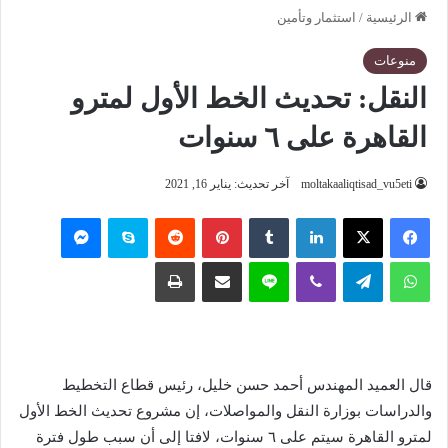
الرئيسية
/
استثمار وتأمين
منوعات
النقل: تحديث الخط الأول لمترو
القاهرة على ٦ سنوات
moltakaaliqtisad_vu5eti
آخر تحديث: يناير 16, 2021
فيسبوك
‫X
لينكدإن
‏Tumblr
بينتيريست
‏Reddit
سكايب
ماسنجر
واتساب
تيلقرام
ڤايبر
لاين
مشاركة عبر البريد
طباعة
قال العميد المهندس أحمد حسن خليل، رئيس قطاع التخطيط
والدراسات بوزارة النقل والمواصلات، إن مشروع تحديث الخط الأول
لمترو القاهرة سيتم على ٦ سنوات، لافتا إلى أن سبب طول فترة