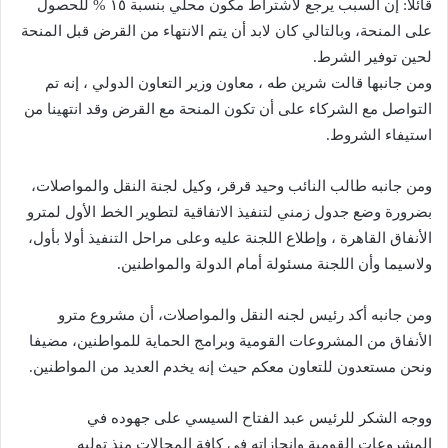
قائلا: إن السبب يرجع لاشتراط مكون محلي بنسبة ١٥ % للحصول
على المنحة، وبالتالي كان لابد أن يتم الانتهاء من القرض قبل المنحة
لحين توفير الشرط.
ومن جانبها قالت شرين طه ، معاون وزير التعاون الدولي ، إنه تم
التواصل مع الشركاء على أن تكون المنحة مع القرض وقد انتهينا من
استيفاء الشروط.
ومن جانبه طالب النائب وحيد قرقر، وكيل لجنة النقل والمواصلات،
بضرورة وضع جدول زمني لتنفيذ الاتفاقية لتطوير الخط الأول لمترو
الأنفاق القاهرة ، وإطلاع اللجنة عليه وعلى مراحل التنفيذ أولا بأول،
ولاسيما وأن اللجنة مسئولة أمام الدولة والمواطنين.
ومن جانبه أكد رئيس لجنه النقل والمواصلات، أن مشروع مترو
الأنفاق من المشروعات القومية وبرامج الحماية للمواطنين، مضيفا
ونحن مستعدون للتعاون معكم حيث إنه يخدم العديد من المواطنين.
ووجه الشكر للرئيس عبد الفتاح السيسي على جهوده في
المشروعات القومية وإنجازاته في كافة المجالات منذ توليه