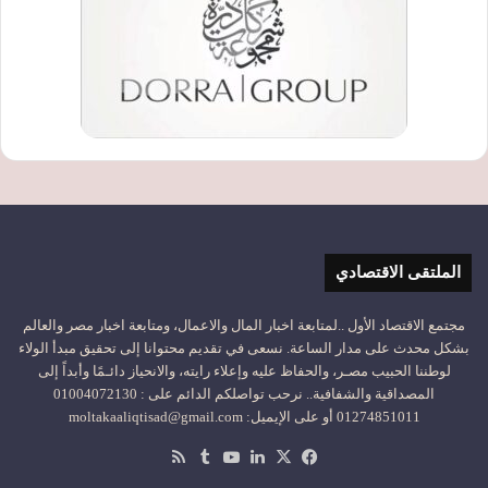
الملتقى الاقتصادي
مجتمع الاقتصاد الأول ..لمتابعة اخبار المال والاعمال، ومتابعة اخبار مصر والعالم
بشكل محدث على مدار الساعة. نسعى في تقديم محتوانا إلى تحقيق مبدأ الولاء
لوطننا الحبيب مصـر، والحفاظ عليه وإعلاء رايته، والانحياز دائـمًا وأبداً إلى
المصداقية والشفافية.. نرحب تواصلكم الدائم على : 01004072130
01274851011 أو على الإيميل: moltakaaliqtisad@gmail.com
‫X
فيسبوك
لينكدإن
‫YouTube
ملخص
الموقع