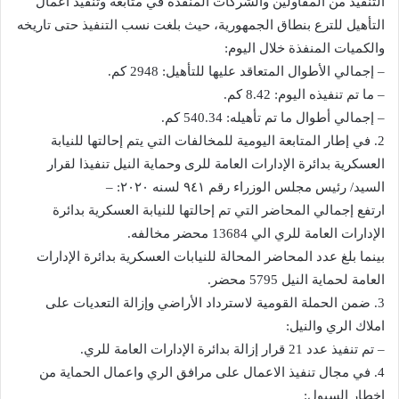
التنفيذ من المقاولين والشركات المنفذة في متابعة وتنفيذ أعمال
التأهيل للترع بنطاق الجمهورية، حيث بلغت نسب التنفيذ حتى تاريخه
والكميات المنفذة خلال اليوم:
– إجمالي الأطوال المتعاقد عليها للتأهيل: 2948 كم.
– ما تم تنفيذه اليوم: 8.42 كم.
– إجمالي أطوال ما تم تأهيله: 540.34 كم.
2. في إطار المتابعة اليومية للمخالفات التي يتم إحالتها للنيابة
العسكرية بدائرة الإدارات العامة للرى وحماية النيل تنفيذا لقرار
السيد/ رئيس مجلس الوزراء رقم ٩٤١ لسنه ٢٠٢٠: –
ارتفع إجمالي المحاضر التي تم إحالتها للنيابة العسكرية بدائرة
الإدارات العامة للري الي 13684 محضر مخالفه.
بينما بلغ عدد المحاضر المحالة للنيابات العسكرية بدائرة الإدارات
العامة لحماية النيل 5795 محضر.
3. ضمن الحملة القومية لاسترداد الأراضي وإزالة التعديات على
املاك الري والنيل:
– تم تنفيذ عدد 21 قرار إزالة بدائرة الإدارات العامة للري.
4. في مجال تنفيذ الاعمال على مرافق الري واعمال الحماية من
اخطار السيول: