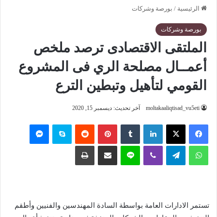
الرئيسية
/
بورصة وشركات
بورصة وشركات
الملتقى الاقتصادى ترصد ملخص
أعمــال مصلحة الري فى المشروع
القومي لتأهيل وتبطين الترع
moltakaaliqtisad_vu5eti
آخر تحديث: ديسمبر 15, 2020
فيسبوك
‫X
لينكدإن
‏Tumblr
بينتيريست
‏Reddit
سكايب
ماسنجر
واتساب
تيلقرام
ڤايبر
لاين
مشاركة عبر البريد
طباعة
تستمر الادارات العامة بواسطة السادة المهندسين والفنيين وأطقم