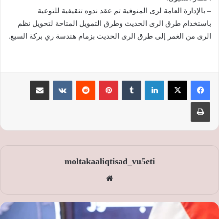
– بالإدارة العامة لرى المنوفية تم عقد ندوه تثقيفية للتوعية
باستخدام طرق الرى الحديث وطرق التمويل المتاحة لتحويل نظم
الرى من الغمر إلى طرق الرى الحديث بزمام هندسة ري بركة السبع.
لينكدإن
‏Tumblr
بينتيريست
‏Reddit
‏VKontakte
مشاركة عبر البريد
طباعة
moltakaaliqtisad_vu5eti
موق
ع
الوي
ب